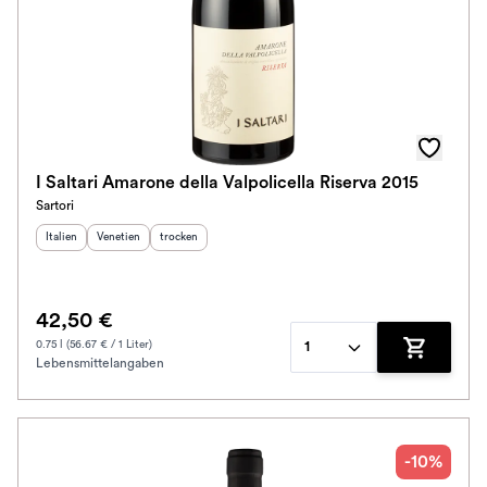
I Saltari Amarone della Valpolicella Riserva 2015
Sartori
Herkunftsland
Herkunftsregion
:
Geschmack
:
:
Italien
Venetien
trocken
42,50 €
0.75 l (56.67 € / 1 Liter)
1
Lebensmittelangaben
Zum Waren
-10%