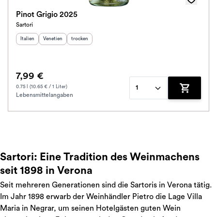
Pinot Grigio 2025
Sartori
Herkunftsland
Herkunftsregion
:
Geschmack
:
:
Italien
Venetien
trocken
7,99 €
0.75 l (10.65 € / 1 Liter)
1
Lebensmittelangaben
Zum Waren
Sartori: Eine Tradition des Weinmachens
seit 1898 in Verona
Seit mehreren Generationen sind die Sartoris in Verona tätig.
Im Jahr 1898 erwarb der Weinhändler Pietro die Lage Villa
Maria in Negrar, um seinen Hotelgästen guten Wein