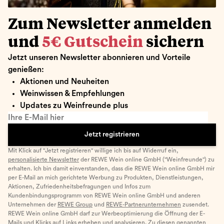
Zum Newsletter anmelden
und
5€ Gutschein
sichern
Jetzt unseren Newsletter abonnieren und Vorteile
genießen:
Aktionen und Neuheiten
Weinwissen & Empfehlungen
Updates zu Weinfreunde plus
Ihre E-Mail hier
Jetzt registrieren
Mit Klick auf "Jetzt registrieren" willige ich bis auf Widerruf ein,
personalisierte Newsletter
der REWE Wein online GmbH ("Weinfreunde") zu
erhalten. Ich bin damit einverstanden, dass die REWE Wein online GmbH mir
per E-Mail an mich gerichtete Werbung zu Produkten, Dienstleistungen,
Aktionen, Zufriedenheitsbefragungen und Infos zum
Kundenbindungsprogramm von REWE Wein online GmbH und anderen
Unternehmen der
REWE Group
und
REWE-Partnerunternehmen
zusendet.
REWE Wein online GmbH darf zur Werbeoptimierung die Öffnung der E-
Mails und Klicks auf Links erheben und analysieren. Zu diesen genannten