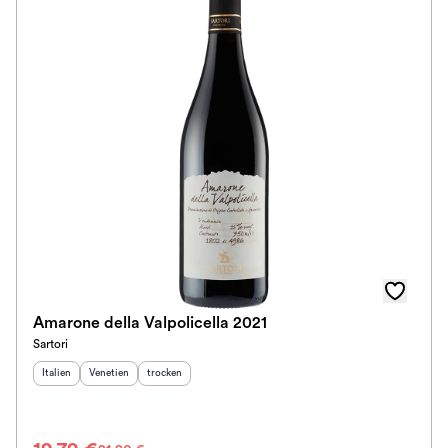
Amarone della Valpolicella 2021
Sartori
Herkunftsland
Herkunftsregion
:
Geschmack
:
:
Italien
Venetien
trocken