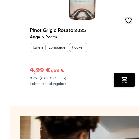
Pinot Grigio Rosato 2025
Angelo Rocca
Herkunftsland
Herkunftsregion
:
Geschmack
:
:
Italien
Lombardei
trocken
4,99 €
7,99 €
0.75 l (6.65 € / 1 Liter)
Lebensmittelangaben
Zum Wa