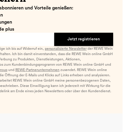
abonnieren und Vorteile genießen:
en
ungen
e plus
Jetzt registrieren
llige ich bis auf Widerruf ein,
personalisierte Newsletter
der REWE Wein
halten. Ich bin damit einverstanden, dass die REWE Wein online GmbH
Werbung zu Produkten, Dienstleistungen, Aktionen,
nfos zum Kundenbindungsprogramm von REWE Wein online GmbH und
roup
und
REWE-Partnerunternehmen
zusendet. REWE Wein online
e Öffnung der E-Mails und Klicks auf Links erheben und analysieren.
arbeitet REWE Wein online GmbH meine personenbezogenen Daten,
eschrieben. Diese Einwilligung kann ich jederzeit mit Wirkung für die
ldelink am Ende eines jeden Newsletters oder über den Kundendienst.