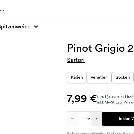
Spitzenweine
Pinot Grigio 
Sartori
Italien
Venetien
trocken
7,99 €
0.75 l (10.65 € / 1 Liter)
inkl. MwSt. zzgl.
Versa
–
+
In den 