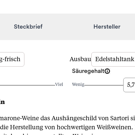
Steckbrief
Hersteller
g-frisch
Ausbau
Edelstahltank
Säuregehalt
5,7
Viel
Wenig
in
arone-Weine das Aushängeschild von Sartori si
f die Herstellung von hochwertigen Weißweinen