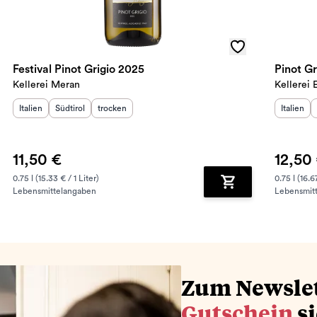
Festival Pinot Grigio 2025
Pinot Gr
Kellerei Meran
Kellerei 
Herkunftsland
Herkunftsregion
:
Geschmack
:
:
Herkunft
Italien
Südtirol
trocken
Italien
11,50 €
12,50
0.75 l (15.33 € / 1 Liter)
0.75 l (16.6
Lebensmittelangaben
Lebensmit
renkorb hinzufügen
Zum Warenkorb hin
Zum Newsle
Gutschein
s