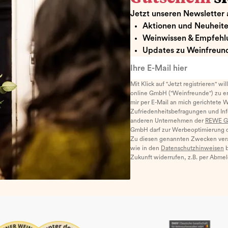
Jetzt unseren Newsletter 
Aktionen und Neuheit
Weinwissen & Empfehl
Updates zu Weinfreund
Ihre E-Mail hier
Mit Klick auf "Jetzt registrieren" wi
online GmbH ("Weinfreunde") zu er
mir per E-Mail an mich gerichtete 
Zufriedenheitsbefragungen und I
anderen Unternehmen der
REWE G
GmbH darf zur Werbeoptimierung di
Zu diesen genannten Zwecken ver
wie in den
Datenschutzhinweisen
b
Zukunft widerrufen, z.B. per Abme