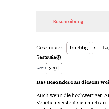
Beschreibung
Beschreibung
Geschmack
fruchtig
spritzi
Restsüße
5 g/l
Wenig
Das Besondere an diesem We
Auch wenn die hochwertigen Am
Venetien versteht sich auch au