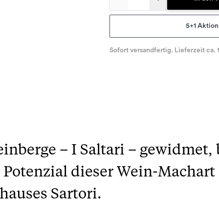
5+1 Aktion
Sofort versandfertig. Lieferzeit ca. 
nberge – I Saltari – gewidmet, 
Potenzial dieser Wein-Machart 
auses Sartori.