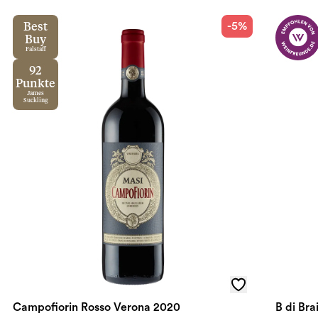
-5%
Best
Buy
Falstaff
92
Punkte
James
Suckling
Campofiorin Rosso Verona 2020
B di Br