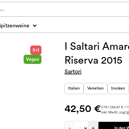
Spitzenweine
I Saltari Amar
5+1
Riserva 2015
Vegan
Sartori
Italien
Venetien
trocken
42,50 €
0.75 l (56.67 € / 1 
inkl. MwSt. zzgl.
V
–
+
In den 