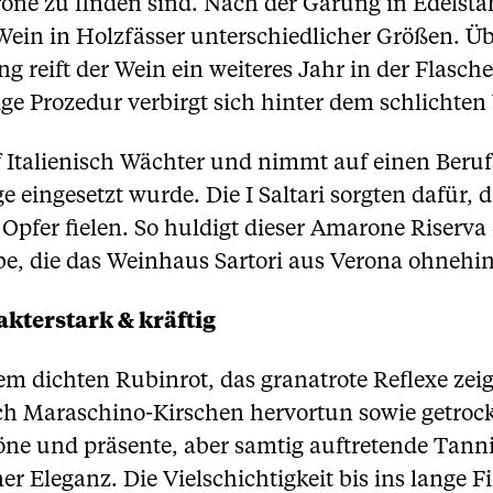
arone zu finden sind. Nach der Gärung in Edelst
ein in Holzfässer unterschiedlicher Größen. Üb
ng reift der Wein ein weiteres Jahr in der Flasche
e Prozedur verbirgt sich hinter dem schlichten 
f Italienisch Wächter und nimmt auf einen Beruf
 eingesetzt wurde. Die I Saltari sorgten dafür, 
pfer fielen. So huldigt dieser Amarone Riserva
be, die das Weinhaus Sartori aus Verona ohnehi
kterstark & kräftig
em dichten Rubinrot, das granatrote Reflexe zeig
ich Maraschino-Kirschen hervortun sowie getroc
ne und präsente, aber samtig auftretende Tannin
r Eleganz. Die Vielschichtigkeit bis ins lange Fi