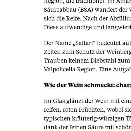
Region, die traditionell im Am
Säureabbau (BSA) wandert der W
sich die Reife. Nach der Abfüllu
Diese aufwendige und langwierig
Der Name „Saltari“ bedeutet au
Zeiten zum Schutz der Weinberge
Trauben keinem Diebstahl zum O
Valpolicella Region. Eine Aufga
Wie der Wein schmeckt: chara
Im Glas glänzt der Wein mit ein
reifen, roten Früchten, wobei s
typischen kräuterig-würzigen Tö
dank der feinen Säure mit schöne