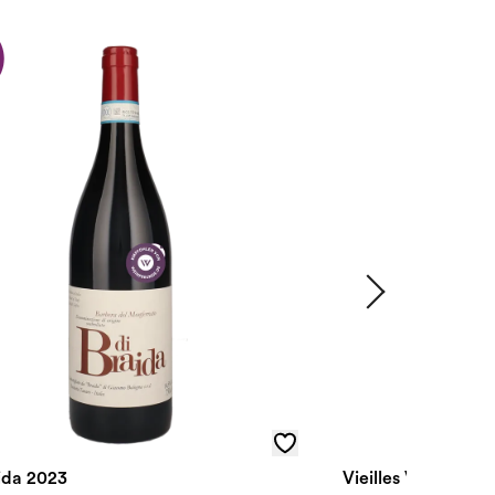
aida 2023
Vieilles Vignes Cl