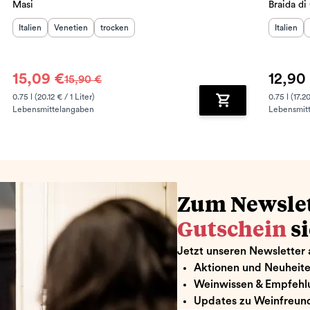
Masi
Braida d
Herkunftsland
Herkunftsregion
:
Geschmack
:
:
Herkunft
Italien
Venetien
trocken
Italien
15,09 €
12,90
15,90 €
0.75 l (20.12 € / 1 Liter)
0.75 l (17.20
Lebensmittelangaben
Lebensmit
renkorb hinzufügen
Zum Warenkorb hin
Zum Newsle
Gutschein
s
Jetzt unseren Newsletter 
Aktionen und Neuheit
Weinwissen & Empfehl
Updates zu Weinfreund