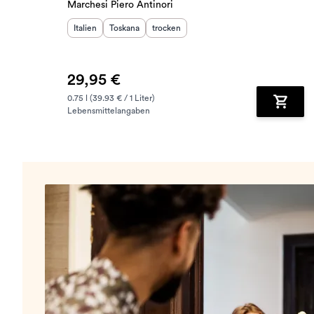
Marchesi Piero Antinori
Herkunftsland
Herkunftsregion
:
Geschmack
:
:
Italien
Toskana
trocken
29,95 €
0.75 l (39.93 € / 1 Liter)
Lebensmittelangaben
Zum Wa