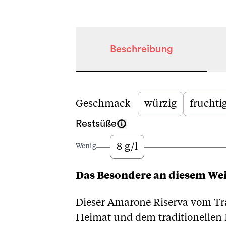
Beschreibung
Beschreibung
Geschmack
würzig
fruchti
Restsüße
8 g/l
Wenig
Das Besondere an diesem We
Dieser Amarone Riserva vom Trad
Heimat und dem traditionellen 