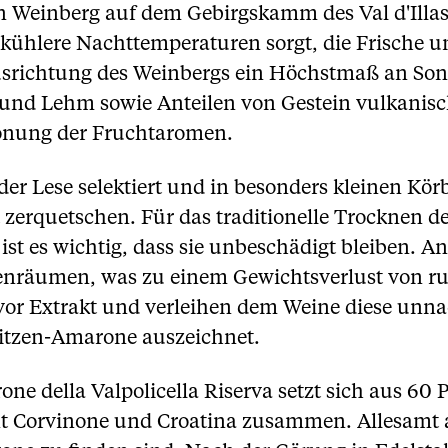
 Weinberg auf dem Gebirgskamm des Val d'Illasi
kühlere Nachttemperaturen sorgt, die Frische u
usrichtung des Weinbergs ein Höchstmaß an Son
de und Lehm sowie Anteilen von Gestein vulkan
tonung der Fruchtaromen.
er Lese selektiert und in besonders kleinen Körb
t zerquetschen. Für das traditionelle Trocknen 
t es wichtig, dass sie unbeschädigt bleiben. A
kenräumen, was zu einem Gewichtsverlust von ru
o vor Extrakt und verleihen dem Weine diese unna
pitzen-Amarone auszeichnet.
one della Valpolicella Riserva setzt sich aus 60 
ent Corvinone und Croatina zusammen. Allesamt