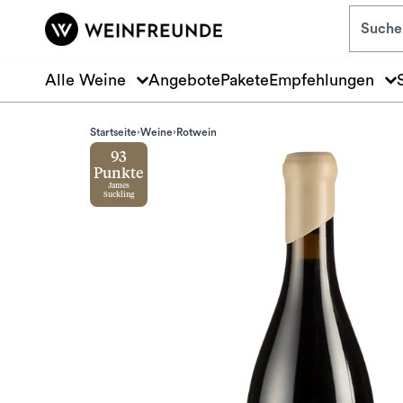
Zum Hauptinhalt springen
Alle Weine
Angebote
Pakete
Empfehlungen
Startseite
Weine
Rotwein
93
Punkte
James
Suckling