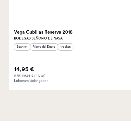
Vega Cubillas Reserva 2018
BODEGAS SEÑORIO DE NAVA
Herkunftsland
Herkunftsregion
:
:
Geschmack
:
Spanien
Ribera del Duero
trocken
14,95 €
0.75 l (19.93 € / 1 Liter)
Lebensmittelangaben