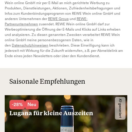
Wein online GmbH mir per E-Mail an mich gerichtete Werbung zu
Produkten, Dienstleistungen, Aktionen, Zufriedenheitsbefragungen und
Infos zum Kundenbindungsprogramm von REWE Wein online GmbH und
anderen Unternehmen der
REWE Group
und
REWE-
Partnerunternehmen
zusendet. REWE Wein online GmbH darf zur
Werbeoptimierung die Öffnung der E-Mails und Klicks auf Links erheben
und analysieren. Zu diesen genannten Zwecken verarbeitet REWE Wein
online GmbH meine personenbezogenen Daten, wie in
den
Datenschutzhinweisen
beschrieben. Diese Einwilligung kann ich
jederzeit mit Wirkung für die Zukunft widerrufen, z.B. per Abmeldelink am
Ende eines jeden Newsletters oder über den Kundendienst.
Saisonale Empfehlungen
KI-generiert
-28%
Neu
Lugana für kleine Auszeiten