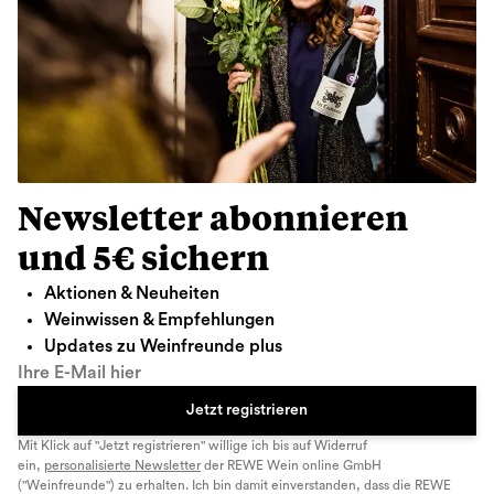
Newsletter abonnieren
und 5€ sichern
Aktionen & Neuheiten
Weinwissen & Empfehlungen
Updates zu Weinfreunde plus
Ihre E-Mail hier
Jetzt registrieren
Mit Klick auf "Jetzt registrieren" willige ich bis auf Widerruf
ein,
personalisierte Newsletter
der REWE Wein online GmbH
("Weinfreunde") zu erhalten. Ich bin damit einverstanden, dass die REWE