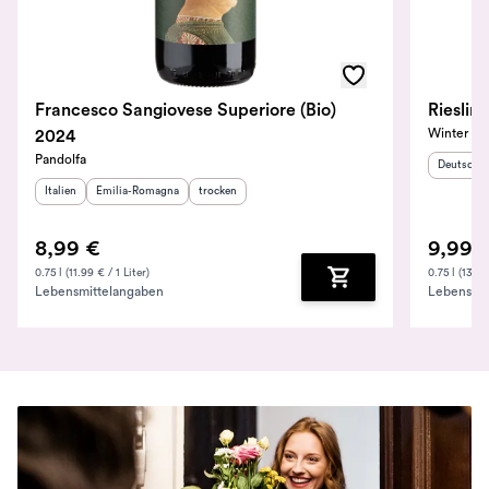
Francesco Sangiovese Superiore (Bio)
Winter
2024
Pandolfa
Herkunfts
Deutschl
Herkunftsland
Herkunftsregion
:
:
Geschmack
:
Italien
Emilia-Romagna
trocken
8,99 €
9,99 
0.75 l (11.99 € / 1 Liter)
0.75 l (13.32
Lebensmittelangaben
Lebensmit
Zum Warenkorb hinz