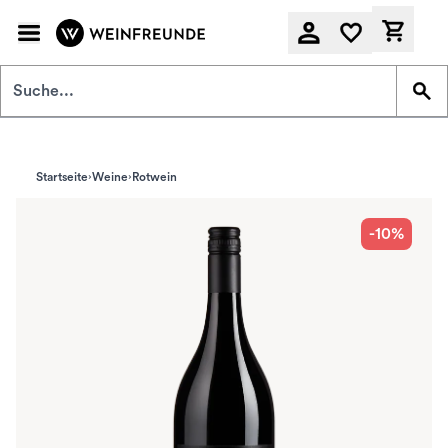
Zum Hauptinhalt springen
Derzeit
Startseite
Weine
Rotwein
-10%