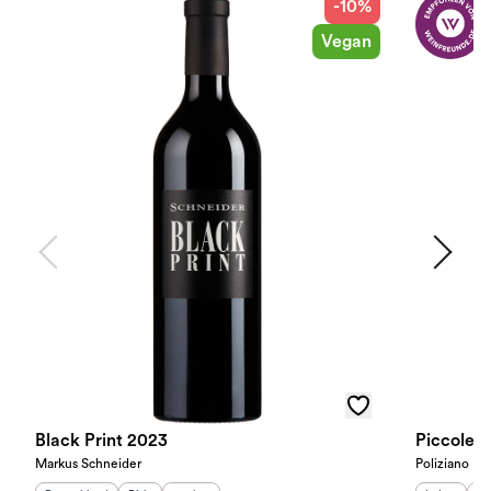
-10%
Vegan
Black Print 2023
Piccole E
Markus Schneider
Poliziano