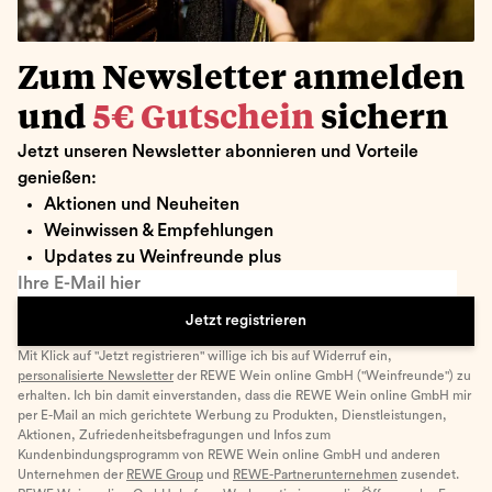
Zum Newsletter anmelden
und
5€ Gutschein
sichern
Jetzt unseren Newsletter abonnieren und Vorteile
genießen:
Aktionen und Neuheiten
Weinwissen & Empfehlungen
Updates zu Weinfreunde plus
Ihre E-Mail hier
Jetzt registrieren
Mit Klick auf "Jetzt registrieren" willige ich bis auf Widerruf ein,
personalisierte Newsletter
der REWE Wein online GmbH ("Weinfreunde") zu
erhalten. Ich bin damit einverstanden, dass die REWE Wein online GmbH mir
per E-Mail an mich gerichtete Werbung zu Produkten, Dienstleistungen,
Aktionen, Zufriedenheitsbefragungen und Infos zum
Kundenbindungsprogramm von REWE Wein online GmbH und anderen
Unternehmen der
REWE Group
und
REWE-Partnerunternehmen
zusendet.