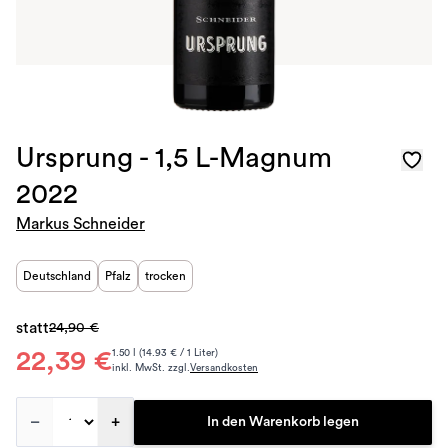
Ursprung - 1,5 L-Magnum
2022
Markus Schneider
Deutschland
Pfalz
trocken
statt
24,90 €
22,39 €
1.50 l (14.93 € / 1 Liter)
inkl. MwSt. zzgl.
Versandkosten
–
+
In den Warenkorb legen