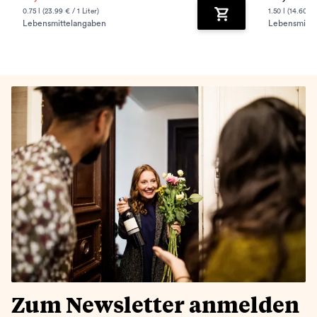
0.75 l (23.99 € / 1 Liter)
1.50 l (14.60 € /
Lebensmittelangaben
Lebensmitte
Zum Warenkorb hinz
Zum Newsletter anmelden