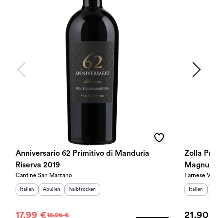
Anniversario 62 Primitivo di Manduria
Zolla Pri
Riserva 2019
Magnum 
Cantine San Marzano
Farnese Vini
Herkunftsland
Herkunftsregion
:
Geschmack
:
:
Herkunftslan
He
Italien
Apulien
halbtrocken
Italien
Ap
17,99 €
21,90 €
18,95 €