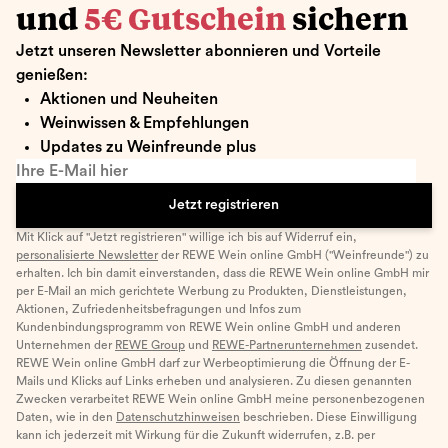
und
5€ Gutschein
sichern
Jetzt unseren Newsletter abonnieren und Vorteile
genießen:
Aktionen und Neuheiten
Weinwissen & Empfehlungen
Updates zu Weinfreunde plus
Ihre E-Mail hier
Jetzt registrieren
Mit Klick auf "Jetzt registrieren" willige ich bis auf Widerruf ein,
personalisierte Newsletter
der REWE Wein online GmbH ("Weinfreunde") zu
erhalten. Ich bin damit einverstanden, dass die REWE Wein online GmbH mir
per E-Mail an mich gerichtete Werbung zu Produkten, Dienstleistungen,
Aktionen, Zufriedenheitsbefragungen und Infos zum
Kundenbindungsprogramm von REWE Wein online GmbH und anderen
Unternehmen der
REWE Group
und
REWE-Partnerunternehmen
zusendet.
REWE Wein online GmbH darf zur Werbeoptimierung die Öffnung der E-
Mails und Klicks auf Links erheben und analysieren. Zu diesen genannten
Zwecken verarbeitet REWE Wein online GmbH meine personenbezogenen
Daten, wie in den
Datenschutzhinweisen
beschrieben. Diese Einwilligung
kann ich jederzeit mit Wirkung für die Zukunft widerrufen, z.B. per