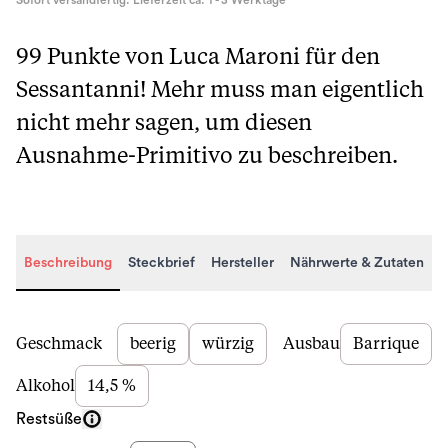
Sofort versandfertig. Lieferzeit ca. 1 - 3 Werktage
99 Punkte von Luca Maroni für den
Sessantanni! Mehr muss man eigentlich
nicht mehr sagen, um diesen
Ausnahme-Primitivo zu beschreiben.
Beschreibung
Steckbrief
Hersteller
Nährwerte & Zutaten
Beschreibung
Geschmack
beerig
würzig
Ausbau
Barrique
Alkohol
14,5 %
Restsüße