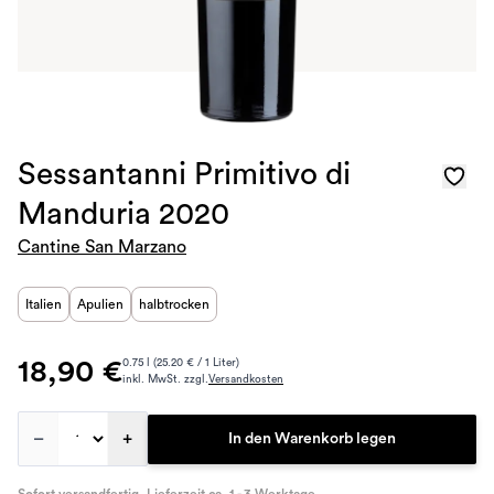
Sessantanni Primitivo di
Manduria 2020
Cantine San Marzano
Italien
Apulien
halbtrocken
18,90 €
0.75 l (25.20 € / 1 Liter)
inkl. MwSt. zzgl.
Versandkosten
–
+
In den Warenkorb legen