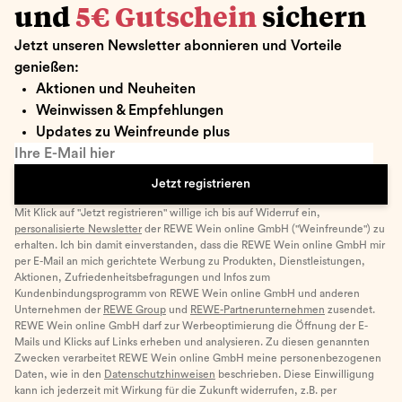
und
5€ Gutschein
sichern
Jetzt unseren Newsletter abonnieren und Vorteile
genießen:
Aktionen und Neuheiten
Weinwissen & Empfehlungen
Updates zu Weinfreunde plus
Ihre E-Mail hier
Jetzt registrieren
Mit Klick auf "Jetzt registrieren" willige ich bis auf Widerruf ein,
personalisierte Newsletter
der REWE Wein online GmbH ("Weinfreunde") zu
erhalten. Ich bin damit einverstanden, dass die REWE Wein online GmbH mir
per E-Mail an mich gerichtete Werbung zu Produkten, Dienstleistungen,
Aktionen, Zufriedenheitsbefragungen und Infos zum
Kundenbindungsprogramm von REWE Wein online GmbH und anderen
Unternehmen der
REWE Group
und
REWE-Partnerunternehmen
zusendet.
REWE Wein online GmbH darf zur Werbeoptimierung die Öffnung der E-
Mails und Klicks auf Links erheben und analysieren. Zu diesen genannten
Zwecken verarbeitet REWE Wein online GmbH meine personenbezogenen
Daten, wie in den
Datenschutzhinweisen
beschrieben. Diese Einwilligung
kann ich jederzeit mit Wirkung für die Zukunft widerrufen, z.B. per