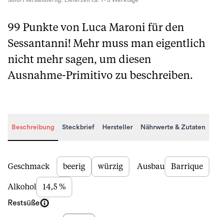
Sofort versandfertig. Lieferzeit ca. 1 - 3 Werktage
99 Punkte von Luca Maroni für den
Sessantanni! Mehr muss man eigentlich
nicht mehr sagen, um diesen
Ausnahme-Primitivo zu beschreiben.
Beschreibung
Steckbrief
Hersteller
Nährwerte & Zutaten
Beschreibung
Geschmack
beerig
würzig
Ausbau
Barrique
Alkohol
14,5 %
Restsüße