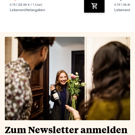
0.75 l (23.99 € / 1 Liter)
0.75 l (18.60 € 
Lebensmittelangaben
Lebensmitte
Zum Warenkorb hinz
Zum Newsletter anmelden