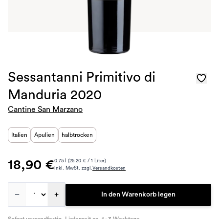
Sessantanni Primitivo di
Manduria 2020
Cantine San Marzano
Italien
Apulien
halbtrocken
18,90 €
0.75 l (25.20 € / 1 Liter)
inkl. MwSt. zzgl.
Versandkosten
–
+
In den Warenkorb legen