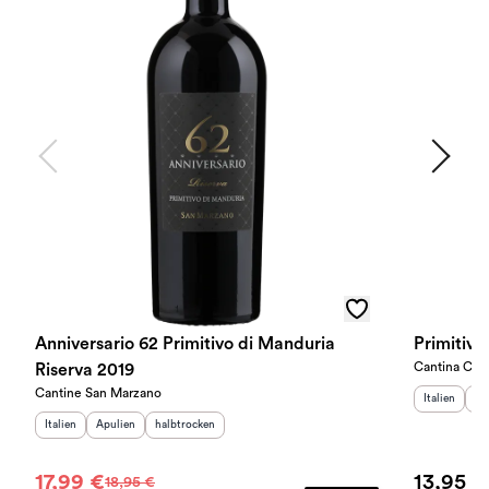
Anniversario 62 Primitivo di Manduria
Primitivo
Cantina Cant
Riserva 2019
Cantine San Marzano
Herkunftslan
He
Italien
Ap
Herkunftsland
Herkunftsregion
:
Geschmack
:
:
Italien
Apulien
halbtrocken
17,99 €
13,95 €
18,95 €