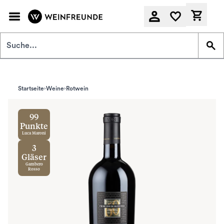
Zum Hauptinhalt springen
Derzeit
Startseite
Weine
Rotwein
99
Punkte
Luca Maroni
3
Gläser
Gambero
Rosso