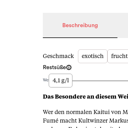
Beschreibung
Beschreibung
Geschmack
exotisch
frucht
Restsüße
4,1 g/l
Wenig
Das Besondere an diesem We
Wer den normalen Kaitui von M
Fumé macht Kultwinzer Markus 