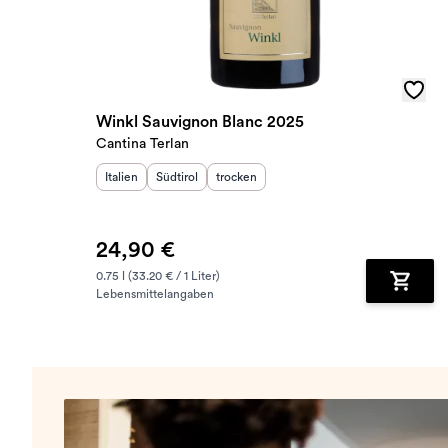
Winkl Sauvignon Blanc 2025
Cantina Terlan
Herkunftsland
Herkunftsregion
:
Geschmack
:
:
Italien
Südtirol
trocken
24,90 €
0.75 l (33.20 € / 1 Liter)
Lebensmittelangaben
Zum Wa