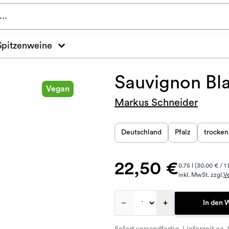
Spitzenweine
Sauvignon Bl
Vegan
Markus Schneider
Deutschland
Pfalz
trocken
22,50 €
0.75 l (30.00 € / 1 
inkl. MwSt. zzgl.
V
–
+
In den 