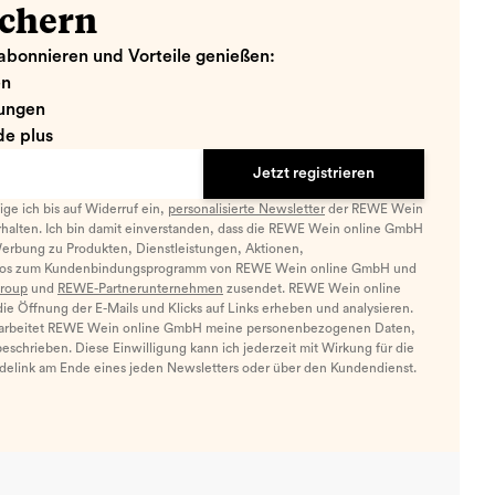
ichern
abonnieren und Vorteile genießen:
en
ungen
e plus
Jetzt registrieren
llige ich bis auf Widerruf ein,
personalisierte Newsletter
der REWE Wein
halten. Ich bin damit einverstanden, dass die REWE Wein online GmbH
Werbung zu Produkten, Dienstleistungen, Aktionen,
nfos zum Kundenbindungsprogramm von REWE Wein online GmbH und
roup
und
REWE-Partnerunternehmen
zusendet. REWE Wein online
e Öffnung der E-Mails und Klicks auf Links erheben und analysieren.
arbeitet REWE Wein online GmbH meine personenbezogenen Daten,
eschrieben. Diese Einwilligung kann ich jederzeit mit Wirkung für die
ldelink am Ende eines jeden Newsletters oder über den Kundendienst.