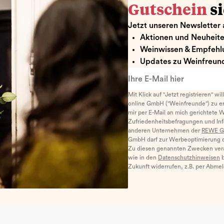
Gutschein
s
Jetzt unseren Newsletter 
Aktionen und Neuheit
Weinwissen & Empfehl
Updates zu Weinfreund
Ihre E-Mail hier
Mit Klick auf "Jetzt registrieren" wi
online GmbH ("Weinfreunde") zu er
mir per E-Mail an mich gerichtete 
Zufriedenheitsbefragungen und I
anderen Unternehmen der
REWE G
GmbH darf zur Werbeoptimierung di
Zu diesen genannten Zwecken ver
wie in den
Datenschutzhinweisen
b
Zukunft widerrufen, z.B. per Abme