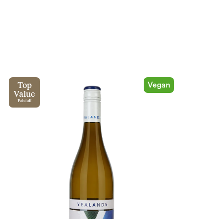
Vegan
Top
Value
Falstaff