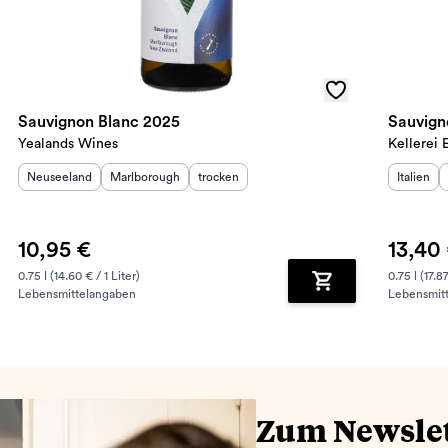
Sauvignon Blanc 2025
Yealands Wines
Kellerei 
Herkunftsland
:
Herkunftsregion
:
Geschmack
:
Herkunft
Neuseeland
Marlborough
trocken
Italien
10,95 €
13,40
0.75 l (14.60 € / 1 Liter)
0.75 l (17.87
Lebensmittelangaben
Lebensmit
renkorb hinzufügen
Zum Warenkorb hin
Zum Newsle