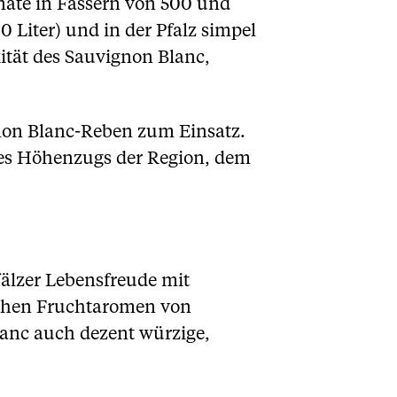
nate in Fässern von 500 und
 Liter) und in der Pfalz simpel
ität des Sauvignon Blanc,
gnon Blanc-Reben zum Einsatz.
des Höhenzugs der Region, dem
fälzer Lebensfreude mit
schen Fruchtaromen von
lanc auch dezent würzige,