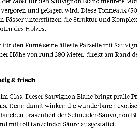
s der Most für den Sauvignon Blanc mehrere Mo
ergoren und gelagert wird. Diese Tonneaux (500
en Fässer unterstützen die Struktur und Komplex
oten des Holzes.
für den Fumé seine älteste Parzelle mit Sauvi
iner Höhe von rund 280 Meter, direkt am Rand 
tig & frisch
im Glas. Dieser Sauvignon Blanc bringt pralle P
las. Denn damit winken die wunderbaren exoti
 daneben präsentiert der Schneider-Sauvignon B
nd mit toll tänzelnder Säure ausgestattet.