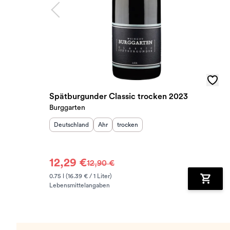
Spätburgunder Classic trocken 2023
Burggarten
Herkunftsland
:
Herkunftsregion
Geschmack
:
:
Deutschland
Ahr
trocken
12,29 €
12,90 €
0.75 l (16.39 € / 1 Liter)
Lebensmittelangaben
Zum Wa