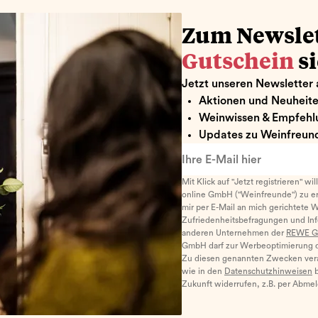
Zum Newsle
Gutschein
s
Jetzt unseren Newsletter 
Aktionen und Neuheit
Weinwissen & Empfehl
Updates zu Weinfreund
Ihre E-Mail hier
Mit Klick auf "Jetzt registrieren" wi
online GmbH ("Weinfreunde") zu er
mir per E-Mail an mich gerichtete 
Zufriedenheitsbefragungen und I
anderen Unternehmen der
REWE G
GmbH darf zur Werbeoptimierung di
Zu diesen genannten Zwecken ver
wie in den
Datenschutzhinweisen
b
Zukunft widerrufen, z.B. per Abme