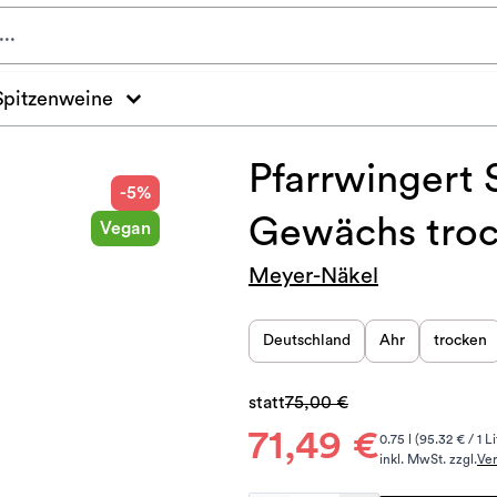
Spitzenweine
Pfarrwingert
-5%
Gewächs troc
Vegan
Meyer-Näkel
Deutschland
Ahr
trocken
statt
75,00 €
71,49 €
0.75 l (95.32 € / 1 Li
inkl. MwSt. zzgl.
Ve