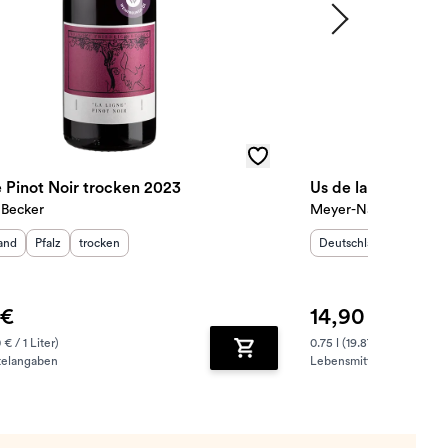
e Pinot Noir trocken 2023
Us de la Meng tro
 Becker
Meyer-Näkel
sland
:
Herkunftsregion
Geschmack
:
:
Herkunftsland
:
Herkunf
G
and
Pfalz
trocken
Deutschland
Ahr
t
 €
14,90 €
 € / 1 Liter)
0.75 l (19.87 € / 1 Liter)
telangaben
Lebensmittelangaben
zufügen
Zum Warenkorb hinzufügen