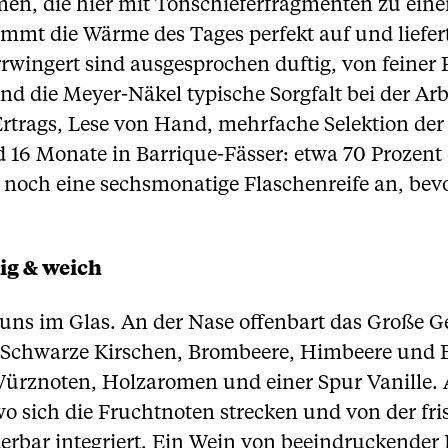
, die hier mit Tonschieferfragmenten zu einer
immt die Wärme des Tages perfekt auf und liefer
rrwingert sind ausgesprochen duftig, von feiner
nd die Meyer-Näkel typische Sorgfalt bei der Ar
trags, Lese von Hand, mehrfache Selektion der 
d 16 Monate in Barrique-Fässer: etwa 70 Prozent
ch noch eine sechsmonatige Flaschenreife an, be
ig & weich
 uns im Glas. An der Nase offenbart das Große G
Schwarze Kirschen, Brombeere, Himbeere und Bl
ürznoten, Holzaromen und einer Spur Vanille
sich die Fruchtnoten strecken und von der fri
rbar integriert. Ein Wein von beeindruckender 