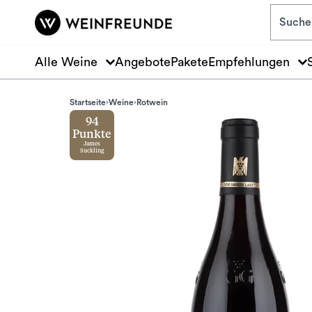
Zum Hauptinhalt springen
Alle Weine
Angebote
Pakete
Empfehlungen
Startseite
Weine
Rotwein
94
Punkte
James
Suckling