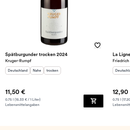
Spätburgunder trocken 2024
La Lign
Kruger-Rumpf
Friedrich
Herkunftsland
:
Herkunftsregion
Geschmack
:
:
Herkunft
Deutschland
Nahe
trocken
Deutschl
11,50 €
12,90
0.75 l (15.33 € / 1 Liter)
0.75 l (17.20
Lebensmittelangaben
Lebensmit
renkorb hinzufügen
Zum Warenkorb hin