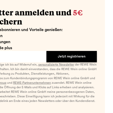
tter anmelden und
5€
ichern
abonnieren und Vorteile genießen:
en
ungen
e plus
Jetzt registrieren
llige ich bis auf Widerruf ein,
personalisierte Newsletter
der REWE Wein
halten. Ich bin damit einverstanden, dass die REWE Wein online GmbH
Werbung zu Produkten, Dienstleistungen, Aktionen,
nfos zum Kundenbindungsprogramm von REWE Wein online GmbH und
roup
und
REWE-Partnerunternehmen
zusendet. REWE Wein online
e Öffnung der E-Mails und Klicks auf Links erheben und analysieren.
arbeitet REWE Wein online GmbH meine personenbezogenen Daten,
eschrieben. Diese Einwilligung kann ich jederzeit mit Wirkung für die
ldelink am Ende eines jeden Newsletters oder über den Kundendienst.