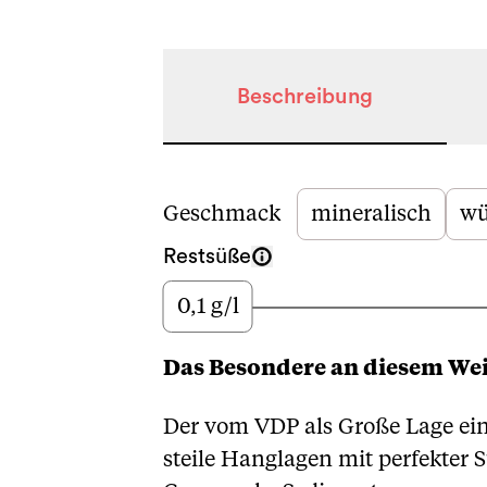
Beschreibung
Beschreibung
Geschmack
mineralisch
wü
Restsüße
0,1 g/l
Wenig
Das Besondere an diesem We
Der vom VDP als Große Lage eing
steile Hanglagen mit perfekter 