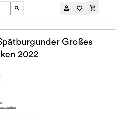
Derzeit befi
 Spätburgunder Großes
ken 2022
ter)
rsandkosten