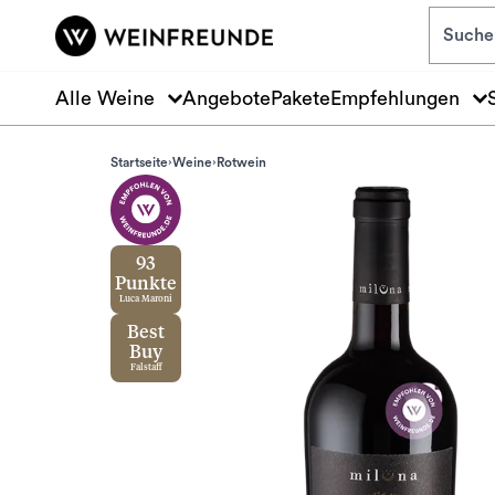
Zum Hauptinhalt springen
Alle Weine
Angebote
Pakete
Empfehlungen
Startseite
Weine
Rotwein
93
Punkte
Luca Maroni
Best
Buy
Falstaff