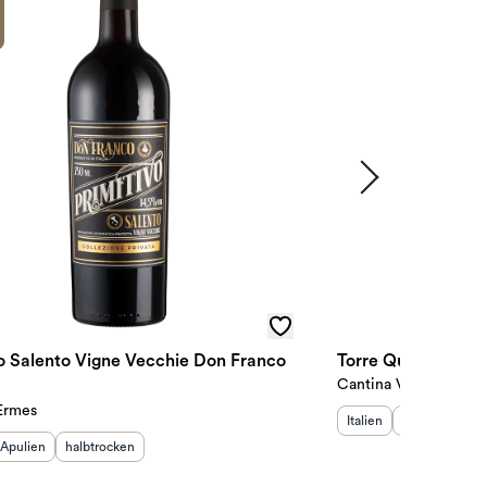
vo Salento Vigne Vecchie Don Franco
Torre Quadris Prim
Cantina Vecchia Torr
Ermes
Herkunftsland
Herkunftsregi
:
Ge
Italien
Apulien
tro
sland
Herkunftsregion
:
Geschmack
:
:
Apulien
halbtrocken