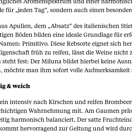
gliches Aromenspektrum und einer harmonischen
de für „jeden Tag“, sondern auch einen besonde
s Apulien, dem „Absatz“ des italienischen Stief
tigen Böden bilden eine ideale Grundlage für er
 Namen: Primitivo. Diese Rebsorte eignet sich he
genschaft früh zu reifen, lässt die Weine nicht 
teht fest: Der Miluna bildet hierbei keine Ausn
s, möchte man ihm sofort volle Aufmerksamkeit
ig & weich
Wein intensiv nach Kirschen und reifen Brombeer
schichtigen Wahrnehmung mit. Am Gaumen präse
itig harmonisch balanciert. Der satte Fruchteind
kommt hervorragend zur Geltung und wird durch