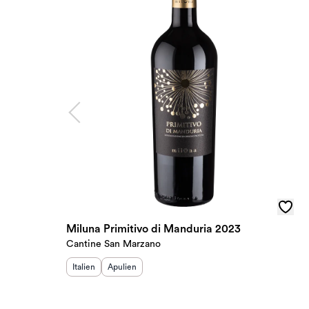
Miluna Primitivo di Manduria 2023
Cantine San Marzano
Herkunftsland
Herkunftsregion
:
:
Italien
Apulien