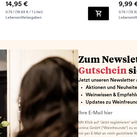
14,95 €
9,99 
0.75 l (19.93 € / 1 Liter)
0.75 l (13.3
Lebensmittelangaben
Lebensmit
renkorb hinzufügen
Zum Warenkorb hin
Zum Newsle
Gutschein
s
Jetzt unseren Newsletter 
Aktionen und Neuheit
Weinwissen & Empfehl
Updates zu Weinfreund
Ihre E-Mail hier
Mit Klick auf "Jetzt registrieren" wi
online GmbH ("Weinfreunde") zu er
mir per E-Mail an mich gerichtete 