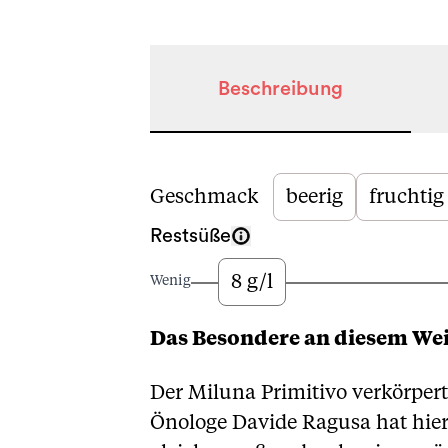
Beschreibung
Beschreibung
Geschmack
beerig
fruchtig
Restsüße
8 g/l
Wenig
Das Besondere an diesem We
Der Miluna Primitivo verkörper
Önologe Davide Ragusa hat hier