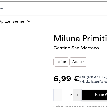
Spitzenweine
Miluna Primit
Cantine San Marzano
Italien
Apulien
6,99 €
0.75 l (9.32 € / 1 Liter
inkl. MwSt. zzgl.
Vers
–
+
In den 