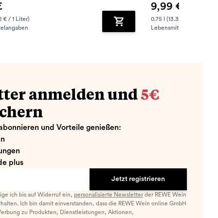
€
9,99 €
2 € / 1 Liter)
0.75 l (13.32 € / 1 Liter)
telangaben
Lebensmittelangaben
zufügen
Zum Warenkorb hinzufügen
tter anmelden und
5€
ichern
abonnieren und Vorteile genießen:
en
ungen
e plus
Jetzt registrieren
llige ich bis auf Widerruf ein,
personalisierte Newsletter
der REWE Wein
halten. Ich bin damit einverstanden, dass die REWE Wein online GmbH
Werbung zu Produkten, Dienstleistungen, Aktionen,