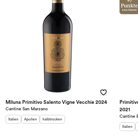
97
Punkte
Luca Maroni
Miluna Primitivo Salento Vigne Vecchie 2024
Primiti
Cantine San Marzano
2021
Cantine 
Herkunftsland
Herkunftsregion
:
Geschmack
:
:
Italien
Apulien
halbtrocken
Herkunft
Italien