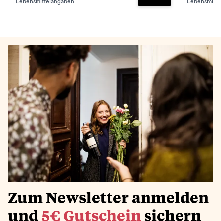
Lebensmittelangaben
Lebensmitte
Zum Warenkorb hinz
Zum Newsletter anmelden
und
5€ Gutschein
sichern