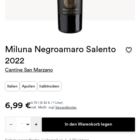
Miluna Negroamaro Salento
2022
Cantine San Marzano
Italien
Apulien
halbtrocken
6,99 €
0.75 l (9.32 € / 1 Liter)
inkl. MwSt. zzgl.
Versandkosten
–
+
In den Warenkorb legen