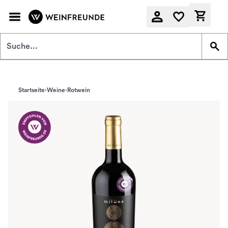
Zum Hauptinhalt springen
Derzeit
Startseite
Weine
Rotwein