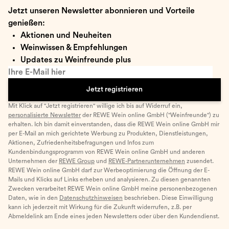
Jetzt unseren Newsletter abonnieren und Vorteile
genießen:
Aktionen und Neuheiten
Weinwissen & Empfehlungen
Updates zu Weinfreunde plus
Ihre E-Mail hier
Jetzt registrieren
Mit Klick auf "Jetzt registrieren" willige ich bis auf Widerruf ein,
personalisierte Newsletter
der REWE Wein online GmbH ("Weinfreunde") zu
erhalten. Ich bin damit einverstanden, dass die REWE Wein online GmbH mir
per E-Mail an mich gerichtete Werbung zu Produkten, Dienstleistungen,
Aktionen, Zufriedenheitsbefragungen und Infos zum
Kundenbindungsprogramm von REWE Wein online GmbH und anderen
Unternehmen der
REWE Group
und
REWE-Partnerunternehmen
zusendet.
REWE Wein online GmbH darf zur Werbeoptimierung die Öffnung der E-
Mails und Klicks auf Links erheben und analysieren. Zu diesen genannten
Zwecken verarbeitet REWE Wein online GmbH meine personenbezogenen
Daten, wie in den
Datenschutzhinweisen
beschrieben. Diese Einwilligung
kann ich jederzeit mit Wirkung für die Zukunft widerrufen, z.B. per
Abmeldelink am Ende eines jeden Newsletters oder über den Kundendienst.