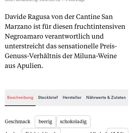
Sofort versandfertig. Lieferzeit ca. 1 - 3 Werktage
Davide Ragusa von der Cantine San
Marzano ist für diesen fruchtintensiven
Negroamaro verantwortlich und
unterstreicht das sensationelle Preis-
Genuss-Verhältnis der Miluna-Weine
aus Apulien.
Beschreibung
Steckbrief
Hersteller
Nährwerte & Zutaten
Beschreibung
Geschmack
beerig
schokoladig