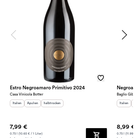
Estro Negroamaro Primitivo 2024
Negroama
Casa Vinicola Botter
Baglio Gibell
Herkunftsland
Herkunftsregion
:
Geschmack
:
:
Herkunftslan
He
Italien
Apulien
halbtrocken
Italien
Ap
7,99 €
8,99 €
0.75 l (10.65 € / 1 Liter)
0.75 l (11.99 € /