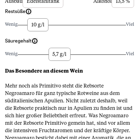
Ausbau
Edelstahltank
Alkohol
13,5 %
Restsüße
10 g/l
Wenig
Viel
Säuregehalt
5,7 g/l
Wenig
Viel
Das Besondere an diesem Wein
Mehr noch als Primitivo steht die Rebsorte
Negroamaro für ganz typische Rotweine aus dem
süditalienischen Apulien. Nicht zuletzt deshalb, weil
die Rebsorte praktisch nur in Apulien zu finden ist und
sich hier großer Beliebtheit erfreut. Was Negroamaro
mit der Rebsorte Primitivo gemein hat, sind vor allem
die intensiven Fruchtaromen und der kräftige Körper.
Negroamaro besticht dabei mit einer Aromatik, die an