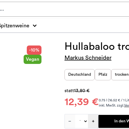
Spitzenweine
Hullabaloo t
-10%
Markus Schneider
Vegan
Deutschland
Pfalz
trocken
statt
13,80 €
12,39 €
0.75 l (16.52 € / 1 Li
inkl. MwSt. zzgl.
Ve
–
+
In den 