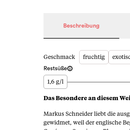
Beschreibung
Beschreibung
Geschmack
fruchtig
exotis
Restsüße
1,6 g/l
Wenig
Das Besondere an diesem We
Markus Schneider liebt die ausg
gewidmet, weil der englische Be