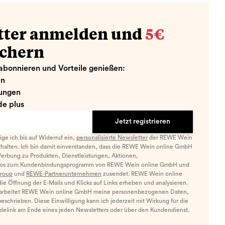
tter anmelden und
5€
ichern
abonnieren und Vorteile genießen:
en
ungen
e plus
Jetzt registrieren
llige ich bis auf Widerruf ein,
personalisierte Newsletter
der REWE Wein
halten. Ich bin damit einverstanden, dass die REWE Wein online GmbH
Werbung zu Produkten, Dienstleistungen, Aktionen,
nfos zum Kundenbindungsprogramm von REWE Wein online GmbH und
roup
und
REWE-Partnerunternehmen
zusendet. REWE Wein online
e Öffnung der E-Mails und Klicks auf Links erheben und analysieren.
arbeitet REWE Wein online GmbH meine personenbezogenen Daten,
eschrieben. Diese Einwilligung kann ich jederzeit mit Wirkung für die
ldelink am Ende eines jeden Newsletters oder über den Kundendienst.