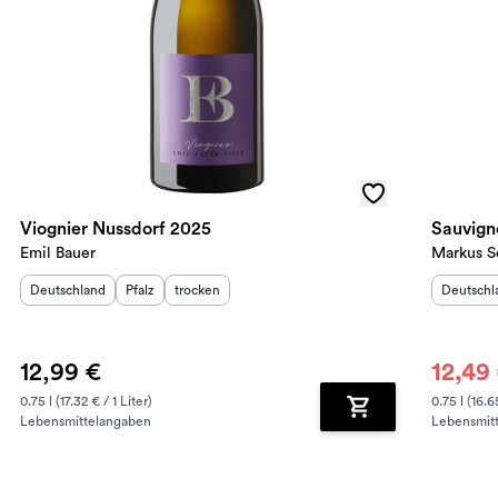
Viognier Nussdorf 2025
Sauvign
Emil Bauer
Markus S
Herkunftsland
:
Herkunftsregion
Geschmack
:
:
Herkunft
Deutschland
Pfalz
trocken
Deutschl
12,99 €
12,49
0.75 l (17.32 € / 1 Liter)
0.75 l (16.6
Lebensmittelangaben
Lebensmit
renkorb hinzufügen
Zum Warenkorb hin