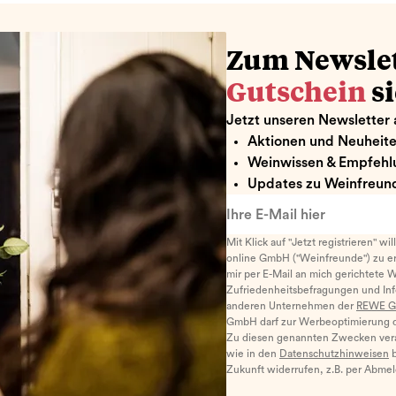
Zum Newsle
Gutschein
s
Jetzt unseren Newsletter 
Aktionen und Neuheit
Weinwissen & Empfehl
Updates zu Weinfreund
Ihre E-Mail hier
Mit Klick auf "Jetzt registrieren" wi
online GmbH ("Weinfreunde") zu er
mir per E-Mail an mich gerichtete 
Zufriedenheitsbefragungen und I
anderen Unternehmen der
REWE G
GmbH darf zur Werbeoptimierung di
Zu diesen genannten Zwecken ver
wie in den
Datenschutzhinweisen
b
Zukunft widerrufen, z.B. per Abme