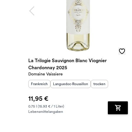
La Trilogie Sauvignon Blanc Viognier
Chardonnay 2025
Domaine Vaissiere
Herkunftsland
Herkunftsregion
:
:
Geschmack
:
Frankreich
Languedoc-Roussillon
trocken
11,95 €
0.75 l (15.93 € / 1 Liter)
Lebensmittelangaben
Zum Wa