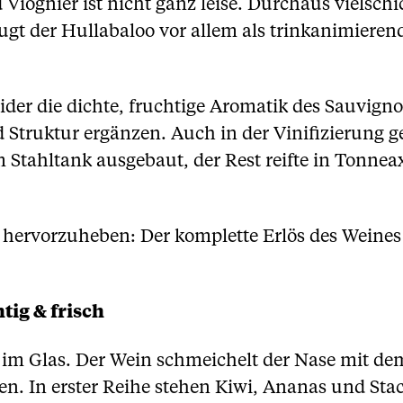
iognier ist nicht ganz leise. Durchaus vielsch
gt der Hullabaloo vor allem als trinkanimieren
der die dichte, fruchtige Aromatik des Sauvigno
 Struktur ergänzen. Auch in der Vinifizierung ge
 Stahltank ausgebaut, der Rest reifte in Tonneax
 hervorzuheben: Der komplette Erlös des Weine
tig & frisch
 im Glas. Der Wein schmeichelt der Nase mit de
n. In erster Reihe stehen Kiwi, Ananas und Stac