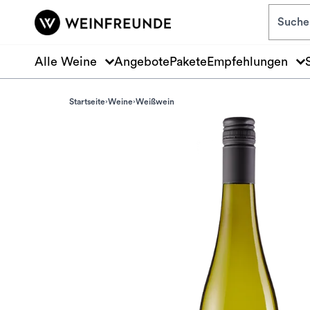
Zum Hauptinhalt springen
Alle Weine
Angebote
Pakete
Empfehlungen
Startseite
Weine
Weißwein