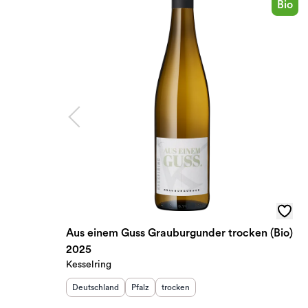
Bio
Aus einem Guss Grauburgunder trocken (Bio)
2025
Kesselring
Herkunftsland
:
Herkunftsregion
Geschmack
:
:
Deutschland
Pfalz
trocken