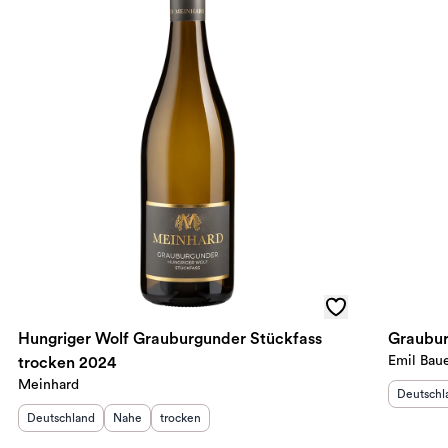
Hungriger Wolf Grauburgunder Stückfass
Graubur
Emil Bau
trocken 2024
Meinhard
Herkunft
Deutschl
Herkunftsland
:
Herkunftsregion
Geschmack
:
:
Deutschland
Nahe
trocken