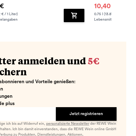
 €
10,40 €
10,95 €
 € / 1 Liter)
0.75 l (13.87 € / 1 Liter)
telangaben
Lebensmittelangaben
zufügen
Zum Warenkorb hinzufügen
tter anmelden und
5€
ichern
abonnieren und Vorteile genießen:
en
ungen
e plus
Jetzt registrieren
llige ich bis auf Widerruf ein,
personalisierte Newsletter
der REWE Wein
halten. Ich bin damit einverstanden, dass die REWE Wein online GmbH
Werbung zu Produkten, Dienstleistungen, Aktionen,