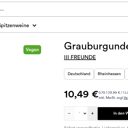
Spitzenweine
Grauburgunde
Vegan
III FREUNDE
Deutschland
Rheinhessen
10,49 €
0.75 l (13.99 € / 1 L
inkl. MwSt. zzgl.
Ve
–
+
In den 