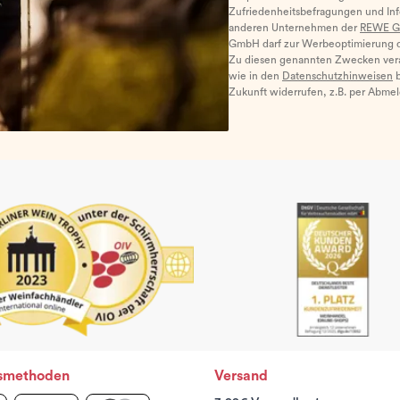
Zufriedenheitsbefragungen und I
anderen Unternehmen der
REWE G
GmbH darf zur Werbeoptimierung di
Zu diesen genannten Zwecken ver
wie in den
Datenschutzhinweisen
b
Zukunft widerrufen, z.B. per Abme
smethoden
Versand