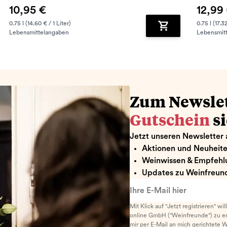
10,95 €
12,99
0.75 l (14.60 € / 1 Liter)
0.75 l (17.32
Lebensmittelangaben
Lebensmit
renkorb hinzufügen
Zum Warenkorb hin
Zum Newsle
Gutschein
s
Jetzt unseren Newsletter 
Aktionen und Neuheit
Weinwissen & Empfehl
Updates zu Weinfreund
Ihre E-Mail hier
Mit Klick auf "Jetzt registrieren" wi
online GmbH ("Weinfreunde") zu er
mir per E-Mail an mich gerichtete 