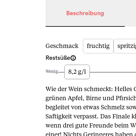
Beschreibung
Beschreibung
Geschmack
fruchtig
spritzi
Restsüße
8,2 g/l
Wenig
Wie der Wein schmeckt: Helles 
grünen Apfel, Birne und Pfirsi
begleitet von etwas Schmelz so
Saftigkeit verpasst. Das Finale
wenn drei gute Freunde beim We
einer! Nichts Geringeres haben 