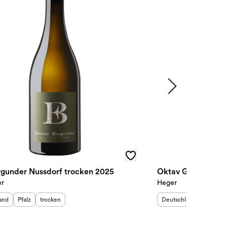
gunder Nussdorf trocken 2025
er
Heger
sland
:
Herkunftsregion
Geschmack
:
:
Herkunftsland
:
Herkunf
and
Pfalz
trocken
Deutschland
Baden