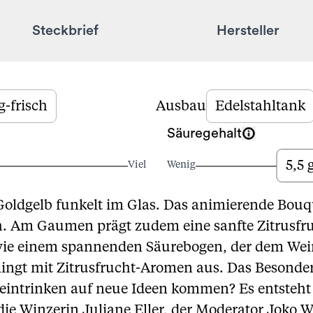
Steckbrief
Hersteller
g-frisch
Ausbau
Edelstahltank
Säuregehalt
5,5 
Viel
Wenig
Goldgelb funkelt im Glas. Das animierende Bouq
ch. Am Gaumen prägt zudem eine sanfte Zitrusf
wie einem spannenden Säurebogen, der dem Wein 
 klingt mit Zitrusfrucht-Aromen aus. Das Besonde
intrinken auf neue Ideen kommen? Es entsteht 
die Winzerin Juliane Eller, der Moderator Joko 