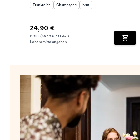
Herkunftsland
Herkunftsregion
:
Geschmack
:
:
Frankreich
Champagne
brut
24,90 €
0.38 l (66.40 € / 1 Liter)
Lebensmittelangaben
Zum Wa