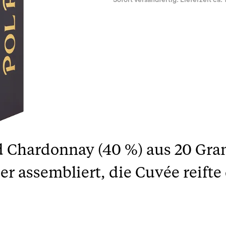
Sofort versandfertig. Lieferzeit ca. 
nd Chardonnay (40 %) aus 20 Gra
r assembliert, die Cuvée reifte