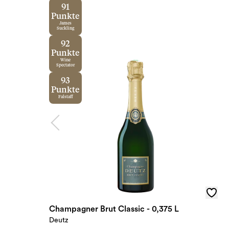
91
Punkte
James
Suckling
92
Punkte
Wine
Spectator
93
Punkte
Falstaff
Champagner Brut Classic - 0,375 L
Deutz