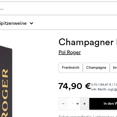
Spitzenweine
Champagner B
Pol Roger
Frankreich
Champagne
br
74,90 €
0.75 l (99.87 € / 1 
inkl. MwSt. zzgl.
V
–
+
In den 