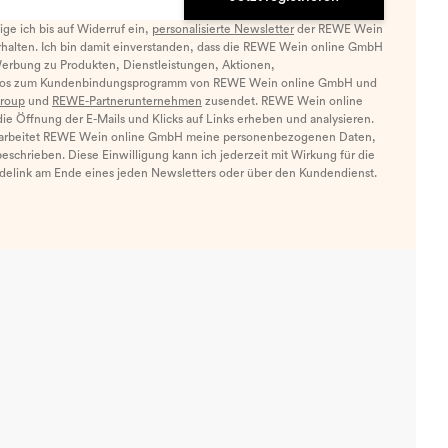
llige ich bis auf Widerruf ein,
personalisierte Newsletter
der REWE Wein
halten. Ich bin damit einverstanden, dass die REWE Wein online GmbH
Werbung zu Produkten, Dienstleistungen, Aktionen,
nfos zum Kundenbindungsprogramm von REWE Wein online GmbH und
roup
und
REWE-Partnerunternehmen
zusendet. REWE Wein online
e Öffnung der E-Mails und Klicks auf Links erheben und analysieren.
arbeitet REWE Wein online GmbH meine personenbezogenen Daten,
eschrieben. Diese Einwilligung kann ich jederzeit mit Wirkung für die
ldelink am Ende eines jeden Newsletters oder über den Kundendienst.