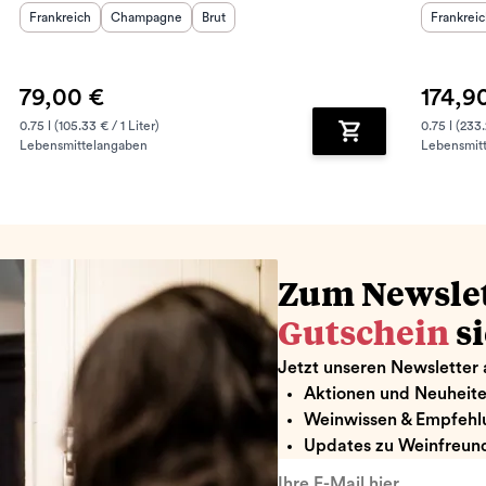
Herkunftsland
Herkunftsregion
:
Geschmack
:
:
Herkunft
Frankreich
Champagne
Brut
Frankrei
79,00 €
174,9
0.75 l (105.33 € / 1 Liter)
0.75 l (233.
Lebensmittelangaben
Lebensmit
renkorb hinzufügen
Zum Warenkorb hin
Zum Newsle
Gutschein
s
Jetzt unseren Newsletter 
Aktionen und Neuheit
Weinwissen & Empfehl
Updates zu Weinfreund
Ihre E-Mail hier