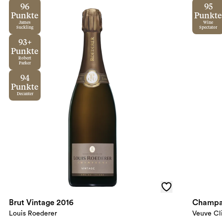
96
95
Punkte
Punkte
James
Wine
Suckling
Spectator
93+
Punkte
Robert
Parker
94
Punkte
Decanter
Brut Vintage 2016
Champa
Louis Roederer
Veuve Cl