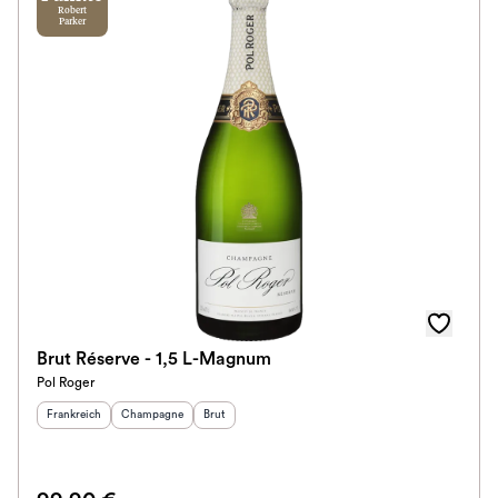
Robert
Parker
Brut Réserve - 1,5 L-Magnum
Pol Roger
Herkunftsland
:
Herkunftsregion
Geschmack
:
:
Frankreich
Champagne
Brut