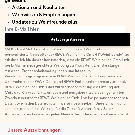
genießen:
Aktionen und Neuheiten
Weinwissen & Empfehlungen
Updates zu Weinfreunde plus
Ihre E-Mail hier
Jetzt registrieren
Mit Klick auf "Jetzt registrieren" willige ich bis auf Widerruf ein,
personalisierte Newsletter
der REWE Wein online GmbH ("Weinfreunde") zu
erhalten. Ich bin damit einverstanden, dass die REWE Wein online GmbH mir
per E-Mail an mich gerichtete Werbung zu Produkten, Dienstleistungen,
Aktionen, Zufriedenheitsbefragungen und Infos zum
Kundenbindungsprogramm von REWE Wein online GmbH und anderen
Unternehmen der
REWE Group
und
REWE-Partnerunternehmen
zusendet.
REWE Wein online GmbH darf zur Werbeoptimierung die Öffnung der E-
Mails und Klicks auf Links erheben und analysieren. Zu diesen genannten
Zwecken verarbeitet REWE Wein online GmbH meine personenbezogenen
Daten, wie in den
Datenschutzhinweisen
beschrieben. Diese Einwilligung
kann ich jederzeit mit Wirkung für die Zukunft widerrufen, z.B. per
Abmeldelink am Ende eines jeden Newsletters oder über den Kundendienst.
Unsere Auszeichnungen