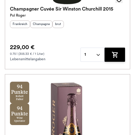
Champagner Cuvée Sir Winston Churchill 2015
Pol Roger
Herkunftsland
:
Herkunftsregion
Geschmack
:
:
Frankreich
Champagne
brut
229,00 €
0.75 l (305.33 € / 1 Liter)
1
Lebensmittelangaben
Zum Waren
94
Punkte
Robert
Parker
94
Punkte
Wine
Spectator