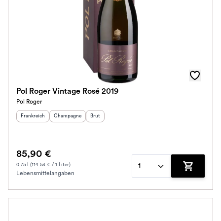
Pol Roger Vintage Rosé 2019
Pol Roger
Herkunftsland
:
Herkunftsregion
Geschmack
:
:
Frankreich
Champagne
Brut
85,90 €
0.75 l (114.53 € / 1 Liter)
1
Lebensmittelangaben
Zum Waren