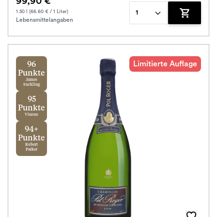
99,90 €
1.50 l (66.60 € / 1 Liter)
1
Lebensmittelangaben
Zum Waren
Limitierte Auflage
96
Punkte
James
Suckling
95
Punkte
Vinous
94+
Punkte
Robert
Parker