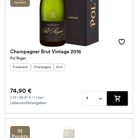
Spectator
Champagner Brut Vintage 2016
Pol Roger
Herkunftsland
:
Herkunftsregion
Geschmack
:
:
Frankreich
Champagne
brut
74,90 €
0.75 l (99.87 € / 1 Liter)
1
Lebensmittelangaben
Zum Waren
91
Punkte