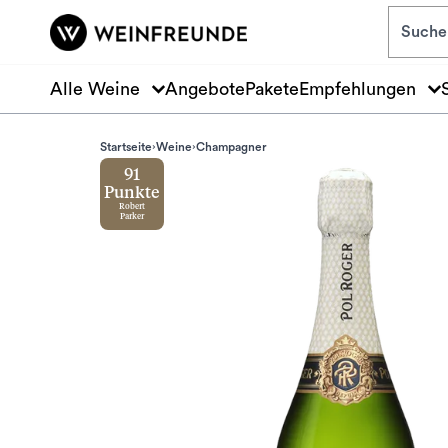
Zum Hauptinhalt springen
Alle Weine
Angebote
Pakete
Empfehlungen
Startseite
Weine
Champagner
91
Punkte
Robert
Parker