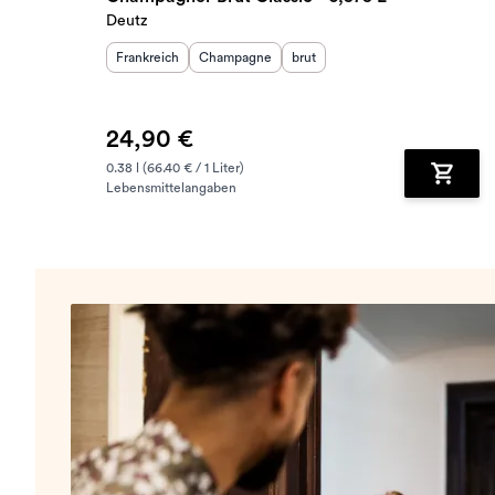
Deutz
Herkunftsland
Herkunftsregion
:
Geschmack
:
:
Frankreich
Champagne
brut
24,90 €
0.38 l (66.40 € / 1 Liter)
Lebensmittelangaben
Zum Wa