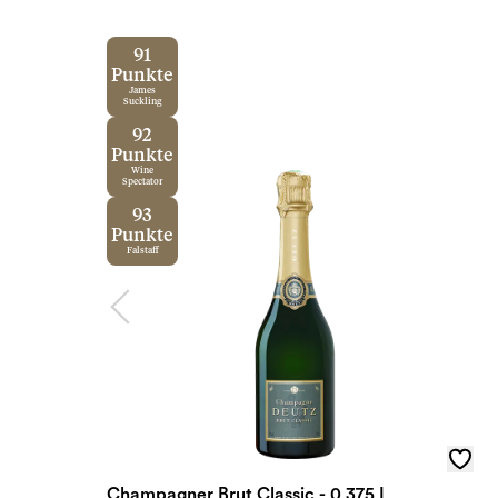
91
Punkte
James
Suckling
92
Punkte
Wine
Spectator
93
Punkte
Falstaff
Champagner Brut Classic - 0,375 L