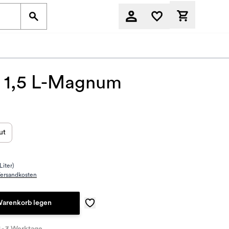
Derzeit befi
- 1,5 L-Magnum
ut
Liter)
ersandkosten
Warenkorb legen