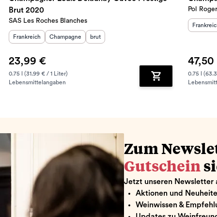
Pol Roge
Brut 2020
SAS Les Roches Blanches
Herkunft
Frankrei
Herkunftsland
Herkunftsregion
:
Geschmack
:
:
Frankreich
Champagne
brut
23,99 €
47,50
0.75 l (31.99 € / 1 Liter)
0.75 l (63.3
Lebensmittelangaben
Lebensmit
renkorb hinzufügen
Zum Warenkorb hin
Zum Newsle
Gutschein
s
Jetzt unseren Newsletter 
Aktionen und Neuheit
Weinwissen & Empfehl
Updates zu Weinfreund