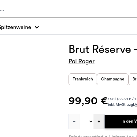
Spitzenweine
Brut Réserve 
Pol Roger
Frankreich
Champagne
Br
99,90 €
1.50 l (66.60 € / 1 
inkl. MwSt. zzgl.
V
–
+
In den 