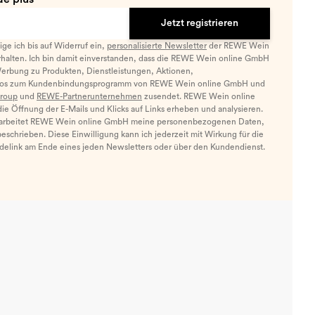
Jetzt registrieren
llige ich bis auf Widerruf ein,
personalisierte Newsletter
der REWE Wein
halten. Ich bin damit einverstanden, dass die REWE Wein online GmbH
Werbung zu Produkten, Dienstleistungen, Aktionen,
nfos zum Kundenbindungsprogramm von REWE Wein online GmbH und
roup
und
REWE-Partnerunternehmen
zusendet. REWE Wein online
e Öffnung der E-Mails und Klicks auf Links erheben und analysieren.
arbeitet REWE Wein online GmbH meine personenbezogenen Daten,
eschrieben. Diese Einwilligung kann ich jederzeit mit Wirkung für die
ldelink am Ende eines jeden Newsletters oder über den Kundendienst.