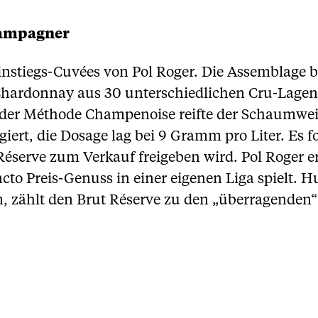
hampagner
nstiegs-Cuvées von Pol Roger. Die Assemblage bes
Chardonnay aus 30 unterschiedlichen Cru-Lagen,
der Méthode Champenoise reifte der
Schaumwe
ert, die Dosage lag bei 9 Gramm pro Liter. Es fo
t Réserve zum Verkauf freigeben wird. Pol Roger
to Preis-Genuss in einer eigenen Liga spielt. H
n, zählt den Brut Réserve zu den „überragenden