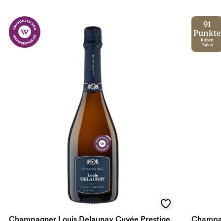
91
Punkte
Robert
Parker
Champagner Louis Delaunay Cuvée Prestige
Champag