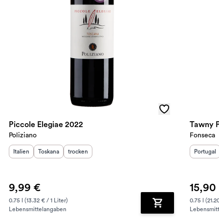
Piccole Elegiae 2022
Tawny P
Poliziano
Fonseca
Herkunftsland
Herkunftsregion
:
Geschmack
:
:
Herkunft
Italien
Toskana
trocken
Portugal
9,99 €
15,90
0.75 l (13.32 € / 1 Liter)
0.75 l (21.20
Lebensmittelangaben
Lebensmit
renkorb hinzufügen
Zum Warenkorb hin