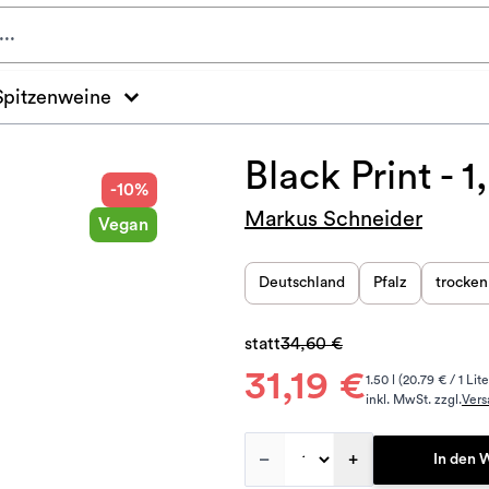
Spitzenweine
Black Print -
-10%
Markus Schneider
Vegan
Deutschland
Pfalz
trocken
statt
34,60 €
31,19 €
1.50 l (20.79 € / 1 Lite
inkl. MwSt. zzgl.
Vers
–
+
In den 