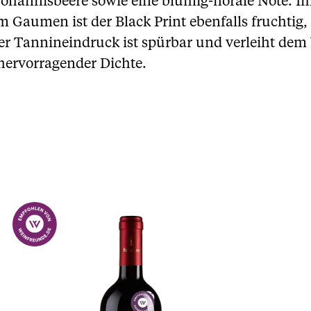
ohannisbeere sowie eine blumig-florale Note. 
aumen ist der Black Print ebenfalls fruchtig, a
 Der Tannineindruck ist spürbar und verleiht dem
hervorragender Dichte.