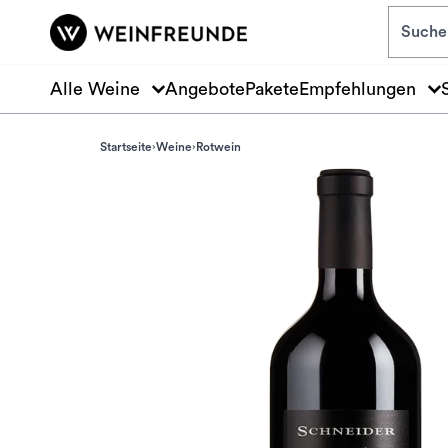
Zum Hauptinhalt springen
Alle Weine
Angebote
Pakete
Empfehlungen
Startseite
Weine
Rotwein