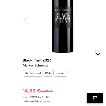
Black Print 2023
Markus Schneider
Herkunftsland
:
Herkunftsregion
Geschmack
:
:
Deutschland
Pfalz
trocken
14,39 €
15,95 €
0.75 l (19.19 € / 1 Liter)
Lebensmittelangaben
Zum Wa