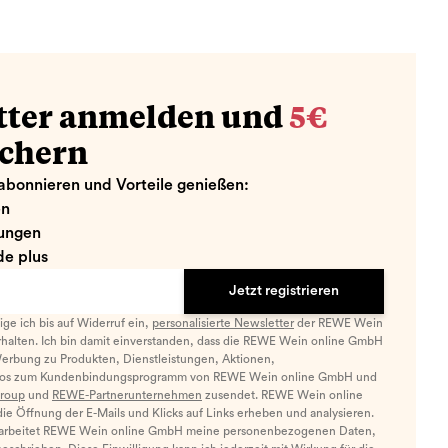
tter anmelden und
5€
ichern
abonnieren und Vorteile genießen:
en
ungen
e plus
Jetzt registrieren
llige ich bis auf Widerruf ein,
personalisierte Newsletter
der REWE Wein
halten. Ich bin damit einverstanden, dass die REWE Wein online GmbH
Werbung zu Produkten, Dienstleistungen, Aktionen,
nfos zum Kundenbindungsprogramm von REWE Wein online GmbH und
roup
und
REWE-Partnerunternehmen
zusendet. REWE Wein online
e Öffnung der E-Mails und Klicks auf Links erheben und analysieren.
arbeitet REWE Wein online GmbH meine personenbezogenen Daten,