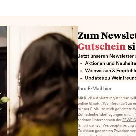
Zum Newsle
Gutschein
s
Jetzt unseren Newsletter 
Aktionen und Neuheit
Weinwissen & Empfehl
Updates zu Weinfreund
Ihre E-Mail hier
Mit Klick auf "Jetzt registrieren" wi
online GmbH ("Weinfreunde") zu er
mir per E-Mail an mich gerichtete 
Zufriedenheitsbefragungen und I
anderen Unternehmen der
REWE G
GmbH darf zur Werbeoptimierung di
Zu diesen genannten Zwecken ver