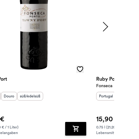
ort
Ruby Port
Fonseca
sland
Herkunftsregion
:
Geschmack
:
:
Herkunftsland
Herkunftsre
:
Ge
Douro
süß/edelsüß
Portugal
Douro
sü
 €
15,90 €
 € / 1 Liter)
0.75 l (21.20 € / 1 Liter)
telangaben
Lebensmittelangaben
zufügen
Zum Warenkorb hinzufügen