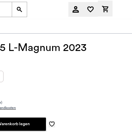
Derzeit befi
 1,5 L-Magnum 2023
r)
andkosten
Warenkorb legen