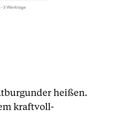
1 - 3 Werktage
ätburgunder heißen.
em kraftvoll-