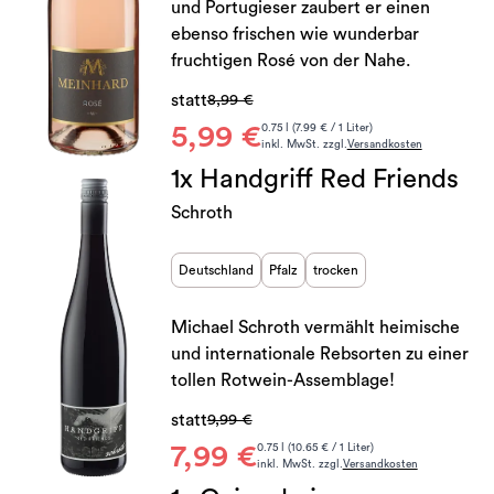
und Portugieser zaubert er einen
ebenso frischen wie wunderbar
fruchtigen Rosé von der Nahe.
statt
8,99 €
5,99 €
0.75 l (7.99 € / 1 Liter)
inkl. MwSt. zzgl.
Versandkosten
1x Handgriff Red Friends
Schroth
Deutschland
Pfalz
trocken
Michael Schroth vermählt heimische
und internationale Rebsorten zu einer
tollen Rotwein-Assemblage!
statt
9,99 €
7,99 €
0.75 l (10.65 € / 1 Liter)
inkl. MwSt. zzgl.
Versandkosten