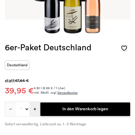
6er-Paket Deutschland
Deutschland
statt
47,64 €
39,95 €
4.50 l (8.88 € / 1 Liter)
inkl. MwSt. zzgl.
Versandkosten
–
+
In den Warenkorb legen
Sofort versandfertig. Lieferzeit ca. 1 - 3 Werktage