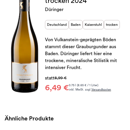
trocken 2024
Düringer
Deutschland
Baden
Kaiserstuhl
trocken
Von Vulkanstein-geprägten Böden
stammt dieser Grauburgunder aus
Baden. Düringer liefert hier eine
trockene, mineralische Stilistik mit
intensiver Frucht.
statt
8,99 €
6,49 €
0.75 l (8.65 € / 1 Liter)
inkl. MwSt. zzgl.
Versandkosten
Ähnliche Produkte