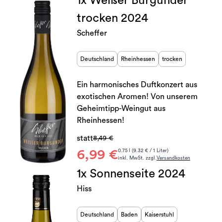
1x Weißer Burgunder
trocken 2024
Scheffer
Deutschland
Rheinhessen
trocken
Ein harmonisches Duftkonzert aus
exotischen Aromen! Von unserem
Geheimtipp-Weingut aus
Rheinhessen!
statt
8,49 €
6,99 €
0.75 l (9.32 € / 1 Liter)
inkl. MwSt. zzgl.
Versandkosten
1x Sonnenseite 2024
Hiss
Deutschland
Baden
Kaiserstuhl