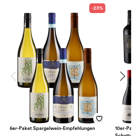
-23%
6er-Paket Spargelwein-Empfehlungen
10er-Pak
Schott-Z