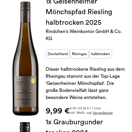
1x Geisenheimer
Mönchspfad Riesling
halbtrocken 2025
Rindchen's Weinkontor GmbH & Co.
KG
Deutschland
Rheingau
halbtrocken
Dieser halbtrockene Riesling aus dem
Rheingau stammt aus der Top-Lage
'Geisenheimer Mönchspfad'. Die
große Bodenvielfalt lässt ganz
besondere Weine entstehen.
9,99 €
0.75 l (13.32 € / 1 Liter)
inkl. MwSt. zzgl.
Versandkosten
1x Grauburgunder