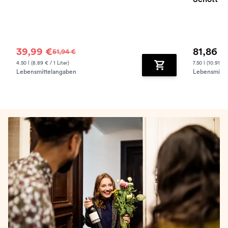
39,99 €
81,86 €
51,94 €
4.50 l (8.89 € / 1 Liter)
7.50 l (10.91 € /
Lebensmittelangaben
Lebensmitte
Zum Warenkorb hinz