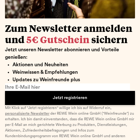
Zum Newsletter anmelden
und
5€ Gutschein
sichern
Jetzt unseren Newsletter abonnieren und Vorteile
genießen:
Aktionen und Neuheiten
Weinwissen & Empfehlungen
Updates zu Weinfreunde plus
Ihre E-Mail hier
Jetzt registrieren
Mit Klick auf "Jetzt registrieren" willige ich bis auf Widerruf ein,
personalisierte Newsletter
der REWE Wein online GmbH ("Weinfreunde") zu
erhalten. Ich bin damit einverstanden, dass die REWE Wein online GmbH mir
per E-Mail an mich gerichtete Werbung zu Produkten, Dienstleistungen,
Aktionen, Zufriedenheitsbefragungen und Infos zum
Kundenbindungsprogramm von REWE Wein online GmbH und anderen