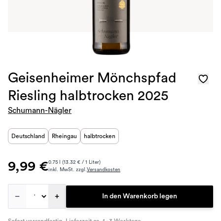
Geisenheimer Mönchspfad
Riesling halbtrocken 2025
Schumann-Nägler
Deutschland
Rheingau
halbtrocken
9,99 €
0.75 l (13.32 € / 1 Liter)
inkl. MwSt. zzgl.
Versandkosten
–
+
In den Warenkorb legen