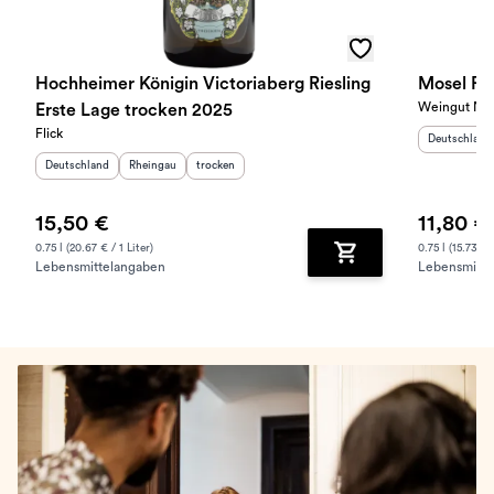
Hochheimer Königin Victoriaberg Riesling
Mosel Rie
Weingut Nik
Erste Lage trocken 2025
Flick
Herkunftslan
Deutschland
Herkunftsland
:
Herkunftsregion
Geschmack
:
:
Deutschland
Rheingau
trocken
15,50 €
11,80 €
0.75 l (20.67 € / 1 Liter)
0.75 l (15.73 € /
Lebensmittelangaben
Lebensmitte
Zum Warenkorb hinz