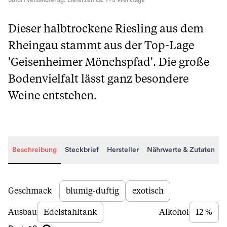
Sofort versandfertig. Lieferzeit ca. 1 - 3 Werktage
Dieser halbtrockene Riesling aus dem
Rheingau stammt aus der Top-Lage
'Geisenheimer Mönchspfad'. Die große
Bodenvielfalt lässt ganz besondere
Weine entstehen.
Beschreibung
Steckbrief
Hersteller
Nährwerte & Zutaten
Beschreibung
Geschmack
blumig-duftig
exotisch
Ausbau
Edelstahltank
Alkohol
12 %