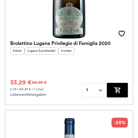
Brolettino Lugana Privilegio di Famiglia 2020
Herkunftsland
Herkunftsregion
:
:
Geschmack
:
Italien
Lugana (Lombardei)
trocken
33,29 €
36,95 €
0.75 l (44.39 € / 1 Liter)
1
Lebensmittelangaben
Zum Waren
-28%