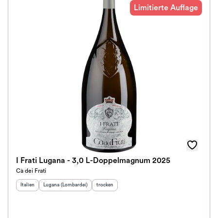
Limitierte Auflage
I Frati Lugana - 3,0 L-Doppelmagnum 2025
Cà dei Frati
Herkunftsland
Herkunftsregion
:
:
Geschmack
:
Italien
Lugana (Lombardei)
trocken