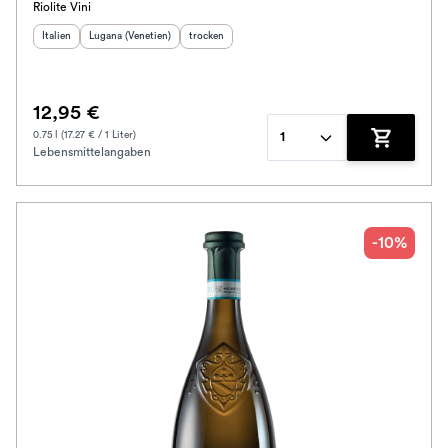
Riolite Vini
Herkunftsland
Herkunftsregion
:
:
Geschmack
:
Italien
Lugana (Venetien)
trocken
12,95 €
0.75 l (17.27 € / 1 Liter)
1
Lebensmittelangaben
Zum Waren
-10%