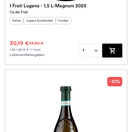
I Frati Lugana - 1,5 L-Magnum 2025
Cà dei Frati
Herkunftsland
Herkunftsregion
:
:
Geschmack
:
Italien
Lugana (Lombardei)
trocken
30,19 €
33,50 €
1.50 l (20.13 € / 1 Liter)
1
Lebensmittelangaben
Zum Waren
-10%