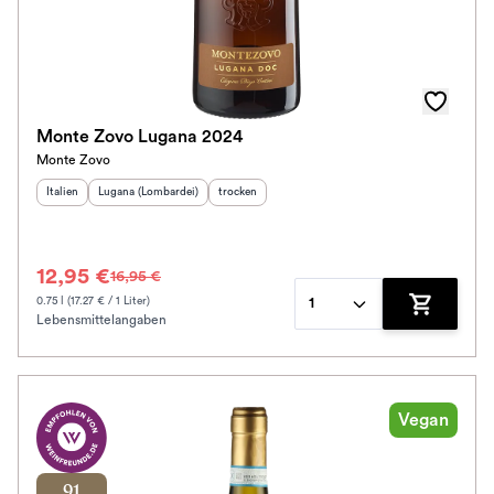
Monte Zovo Lugana 2024
Monte Zovo
Herkunftsland
Herkunftsregion
:
:
Geschmack
:
Italien
Lugana (Lombardei)
trocken
12,95 €
16,95 €
0.75 l (17.27 € / 1 Liter)
1
Lebensmittelangaben
Zum Waren
Vegan
91