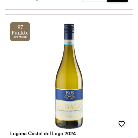
Zum Waren
97
Punkte
Luca Maroni
Lugana Castel del Lago 2024