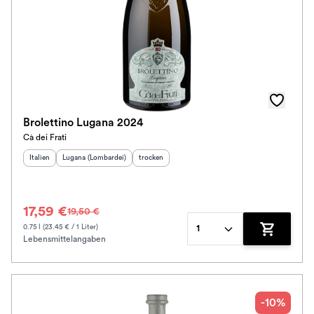
Brolettino Lugana 2024
Cà dei Frati
Herkunftsland
Herkunftsregion
:
:
Geschmack
:
Italien
Lugana (Lombardei)
trocken
17,59 €
19,50 €
0.75 l (23.45 € / 1 Liter)
1
Lebensmittelangaben
Zum Waren
-10%