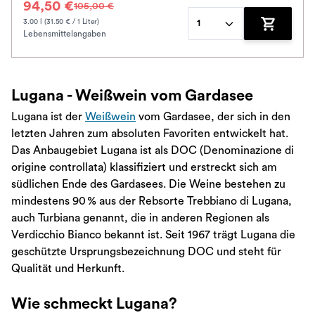
94,50 €
105,00 €
3.00 l (31.50 € / 1 Liter)
1
Lebensmittelangaben
Zum Waren
Lugana - Weißwein vom Gardasee
Lugana ist der
Weißwein
vom Gardasee, der sich in den
letzten Jahren zum absoluten Favoriten entwickelt hat.
Das Anbaugebiet Lugana ist als DOC (Denominazione di
origine controllata) klassifiziert und erstreckt sich am
südlichen Ende des Gardasees. Die Weine bestehen zu
mindestens 90 % aus der Rebsorte Trebbiano di Lugana,
auch Turbiana genannt, die in anderen Regionen als
Verdicchio Bianco bekannt ist. Seit 1967 trägt Lugana die
geschützte Ursprungsbezeichnung DOC und steht für
Qualität und Herkunft.
Wie schmeckt Lugana?