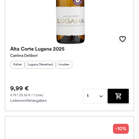
Alta Corte Lugana 2025
Cantina Delibori
Herkunftsland
Herkunftsregion
:
:
Geschmack
:
Italien
Lugana (Venetien)
trocken
9,99 €
0.75 l (13.32 € / 1 Liter)
1
Lebensmittelangaben
Zum Waren
-10%