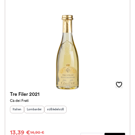
Tre Filer 2021
Cà dei Frati
Herkunftsland
Herkunftsregion
:
Geschmack
:
:
Italien
Lombardei
süß/edelsüß
13,39 €
14,90 €