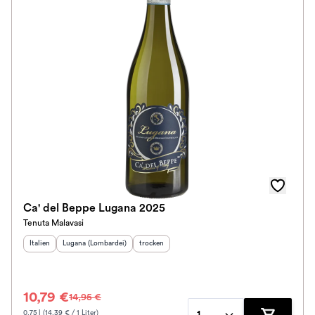
Ca' del Beppe Lugana 2025
Tenuta Malavasi
Herkunftsland
Herkunftsregion
:
:
Geschmack
:
Italien
Lugana (Lombardei)
trocken
10,79 €
14,95 €
0.75 l (14.39 € / 1 Liter)
1