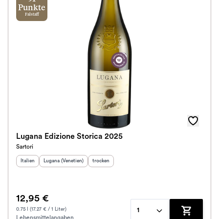
Punkte
Falstaff
Lugana Edizione Storica 2025
Sartori
Herkunftsland
Herkunftsregion
:
:
Geschmack
:
Italien
Lugana (Venetien)
trocken
12,95 €
0.75 l (17.27 € / 1 Liter)
1
Lebensmittelangaben