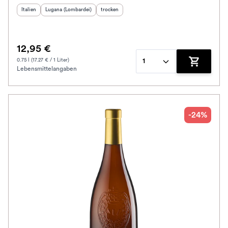
Herkunftsland
Herkunftsregion
:
:
Geschmack
:
Italien
Lugana (Lombardei)
trocken
12,95 €
0.75 l (17.27 € / 1 Liter)
1
Lebensmittelangaben
Zum Waren
-24%