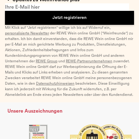
Ihre E-Mail hier
Jetzt registrieren
Mit Klick auf "Jetzt registrieren" willige ich bis auf Widerruf ein,
personalisierte Newsletter
der REWE Wein online GmbH ("Weinfreunde") zu
erhalten. Ich bin damit einverstanden, dass die REWE Wein online GmbH mir
per E-Mail an mich gerichtete Werbung zu Produkten, Dienstleistungen,
Aktionen, Zufriedenheitsbefragungen und Infos zum
Kundenbindungsprogramm von REWE Wein online GmbH und anderen
Unternehmen der
REWE Group
und
REWE-Partnerunternehmen
zusendet.
REWE Wein online GmbH darf zur Werbeoptimierung die Öffnung der E-
Mails und Klicks auf Links erheben und analysieren. Zu diesen genannten
Zwecken verarbeitet REWE Wein online GmbH meine personenbezogenen
Daten, wie in den
Datenschutzhinweisen
beschrieben. Diese Einwilligung
kann ich jederzeit mit Wirkung für die Zukunft widerrufen, z.B. per
Abmeldelink am Ende eines jeden Newsletters oder über den Kundendienst.
Unsere Auszeichnungen