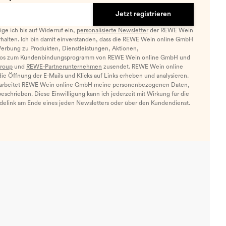
Jetzt registrieren
llige ich bis auf Widerruf ein,
personalisierte Newsletter
der REWE Wein
halten. Ich bin damit einverstanden, dass die REWE Wein online GmbH
Werbung zu Produkten, Dienstleistungen, Aktionen,
nfos zum Kundenbindungsprogramm von REWE Wein online GmbH und
roup
und
REWE-Partnerunternehmen
zusendet. REWE Wein online
e Öffnung der E-Mails und Klicks auf Links erheben und analysieren.
arbeitet REWE Wein online GmbH meine personenbezogenen Daten,
eschrieben. Diese Einwilligung kann ich jederzeit mit Wirkung für die
ldelink am Ende eines jeden Newsletters oder über den Kundendienst.