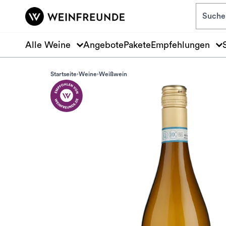
Zum Hauptinhalt springen
Alle Weine
Angebote
Pakete
Empfehlungen
Startseite
Weine
Weißwein