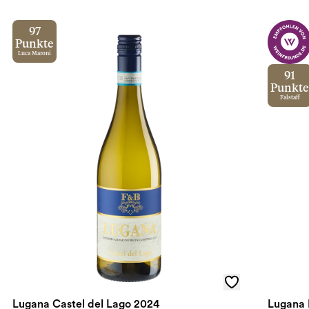
97
Punkte
Luca Maroni
91
Punkte
Falstaff
Lugana Castel del Lago 2024
Lugana 