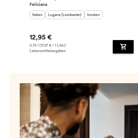
Feliciana
Herkunftsland
Herkunftsregion
:
:
Geschmack
:
Italien
Lugana (Lombardei)
trocken
12,95 €
0.75 l (17.27 € / 1 Liter)
Lebensmittelangaben
Zum Wa