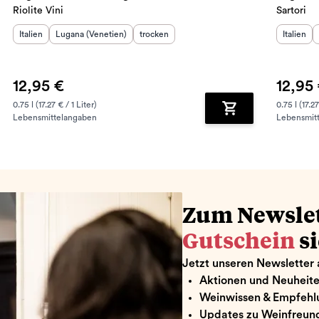
Riolite Vini
Sartori
Herkunftsland
Herkunftsregion
:
:
Geschmack
:
Herkunft
Italien
Lugana (Venetien)
trocken
Italien
12,95 €
12,95
0.75 l (17.27 € / 1 Liter)
0.75 l (17.27
Lebensmittelangaben
Lebensmit
renkorb hinzufügen
Zum Warenkorb hin
Zum Newsle
Gutschein
s
Jetzt unseren Newsletter 
Aktionen und Neuheit
Weinwissen & Empfehl
Updates zu Weinfreund