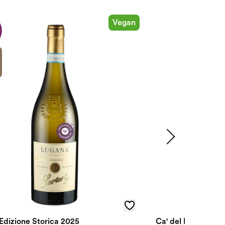
Vegan
Edizione Storica 2025
Ca' del Beppe Lug