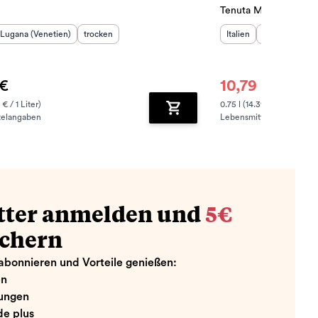
Tenuta Malavasi
sland
Herkunftsregion
:
:
Geschmack
:
Herkunftsland
Herkunftsregi
:
Lugana (Venetien)
trocken
Italien
Lugana (Lomb
 €
10,79 €
14,95 €
 € / 1 Liter)
0.75 l (14.39 € / 1 Liter)
telangaben
Lebensmittelangaben
zufügen
Zum Warenkorb hinzufügen
tter anmelden und
5€
ichern
abonnieren und Vorteile genießen:
en
ungen
e plus