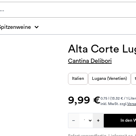
Spitzenweine
Alta Corte L
Cantina Delibori
Italien
Lugana (Venetien)
9,99 €
0.75 l (13.32 € / 1 Liter
inkl. MwSt. zzgl.
Vers
–
+
In den 