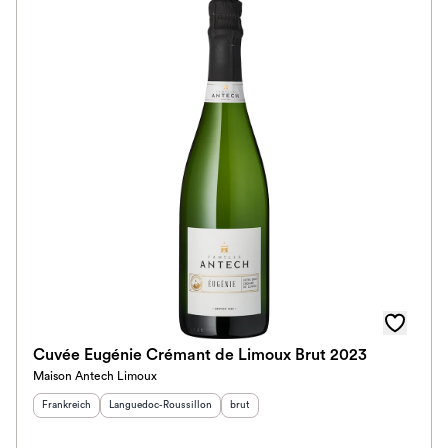
Cuvée Eugénie Crémant de Limoux Brut 2023
Maison Antech Limoux
Herkunftsland
:
Herkunftsregion
:
Geschmack
:
Frankreich
Languedoc-Roussillon
brut