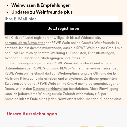
Weinwissen & Empfehlungen
Updates zu Weinfreunde plus
Ihre E-Mail hier
Jetzt registrieren
Mit Klick auf "Jetzt registrieren" willige ich bis auf Widerruf ein,
personalisierte Newsletter
der REWE Wein online GmbH ("Weinfreunde") zu
erhalten. Ich bin damit einverstanden, dass die REWE Wein online GmbH mir
per E-Mail an mich gerichtete Werbung zu Produkten, Dienstleistungen,
Aktionen, Zufriedenheitsbefragungen und Infos zum
Kundenbindungsprogramm von REWE Wein online GmbH und anderen
Unternehmen der
REWE Group
und
REWE-Partnerunternehmen
zusendet.
REWE Wein online GmbH darf zur Werbeoptimierung die Öffnung der E-
Mails und Klicks auf Links erheben und analysieren. Zu diesen genannten
Zwecken verarbeitet REWE Wein online GmbH meine personenbezogenen
Daten, wie in den
Datenschutzhinweisen
beschrieben. Diese Einwilligung
kann ich jederzeit mit Wirkung für die Zukunft widerrufen, z.B. per
Abmeldelink am Ende eines jeden Newsletters oder über den Kundendienst.
Unsere Auszeichnungen