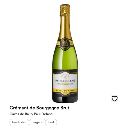
Crémant de Bourgogne Brut
Caves de Bailly Paul Delane
Herkunftsland
:
Herkunftsregion
Geschmack
:
:
Frankreich
Burgund
brut