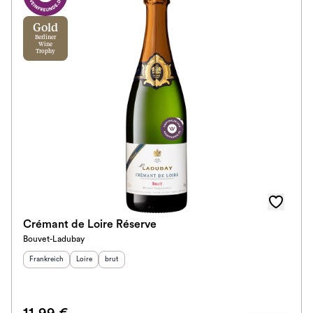
Im Rewe Handel erhältlich
Gold
Berliner
Wine
Trophy
Crémant de Loire Réserve
Bouvet-Ladubay
Herkunftsland
:
Herkunftsregion
Geschmack
:
:
Frankreich
Loire
brut