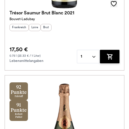
Trésor Saumur Brut Blanc 2021
Bouvet-Ladubay
Herkunftsland
:
Herkunftsregion
Geschmack
:
:
Frankreich
Loire
Brut
17,50 €
0.75 l (23.33 € / 1 Liter)
1
Lebensmittelangaben
Zum Waren
92
Punkte
Falstaff
91
Punkte
Robert
Parker