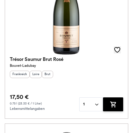
Trésor Saumur Brut Rosé
Bouvet-Ladubay
Herkunftsland
:
Herkunftsregion
Geschmack
:
:
Frankreich
Loire
Brut
17,50 €
0.75 l (23.33 € / 1 Liter)
1
Lebensmittelangaben
Zum Waren