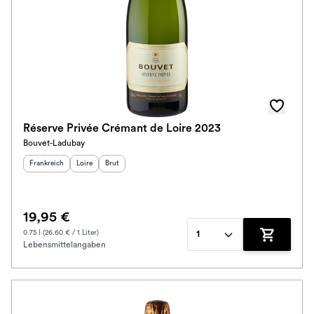
Réserve Privée Crémant de Loire 2023
Bouvet-Ladubay
Herkunftsland
:
Herkunftsregion
Geschmack
:
:
Frankreich
Loire
Brut
19,95 €
0.75 l (26.60 € / 1 Liter)
1
Lebensmittelangaben
Zum Waren