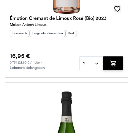
Émotion Crémant de Limoux Rosé (Bio) 2023
Maison Antech Limoux
Herkunftsland
:
Herkunftsregion
:
Geschmack
:
Frankreich
Languedoc-Roussillon
Brut
16,95 €
0.75 l (22.60 € / 1 Liter)
1
Lebensmittelangaben
Zum Waren