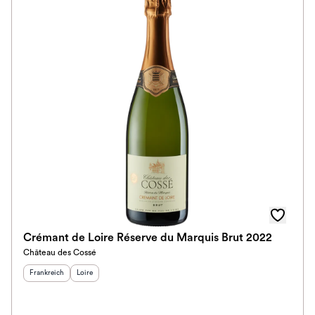
Crémant de Loire Réserve du Marquis Brut 2022
Château des Cossé
Herkunftsland
:
Herkunftsregion
:
Frankreich
Loire