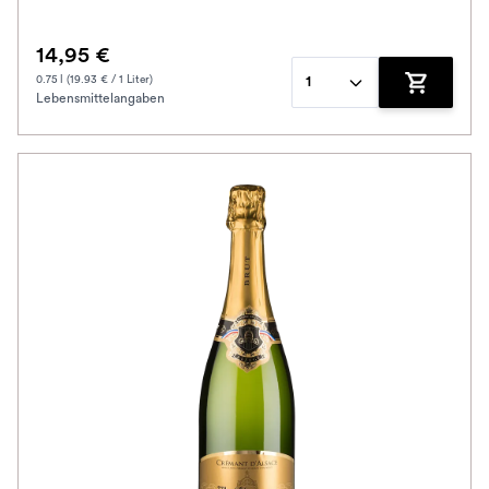
14,95 €
0.75 l (19.93 € / 1 Liter)
1
Lebensmittelangaben
Zum Waren