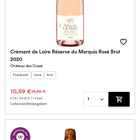
Auszeichnungen
Awards
Farbe
Schmeckt zu
Crémant de Loire Réserve du Marquis Rosé Brut
2020
Bio / Vegan
Château des Cossé
Herkunftsland
:
Herkunftsregion
Geschmack
:
:
Frankreich
Loire
brut
Prickler Art
10,59 €
14,95 €
Schmeckt nach
0.75 l (14.12 € / 1 Liter)
1
Lebensmittelangaben
Zum Waren
Alkoholfrei
Jahrgang
Ausbau