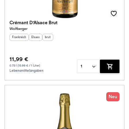
Crémant D'Alsace Brut
Wolfberger
Herkunftsland
:
Herkunftsregion
Geschmack
:
:
Frankreich
Elsass
brut
11,99 €
0.75 l (15.99 € / 1 Liter)
1
Lebensmittelangaben
Zum Waren
Neu