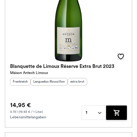
Blanquette de Limoux Réserve Extra Brut 2023
Maison Antech Limoux
Herkunftsland
:
Herkunftsregion
:
Geschmack
:
Frankreich
Languedoc-Roussillon
extra brut
14,95 €
0.75 l (19.93 € / 1 Liter)
1
Lebensmittelangaben
Zum Waren