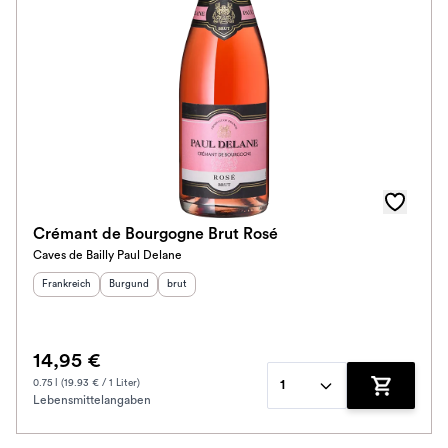
Crémant de Bourgogne Brut Rosé
Caves de Bailly Paul Delane
Herkunftsland
:
Herkunftsregion
Geschmack
:
:
Frankreich
Burgund
brut
14,95 €
0.75 l (19.93 € / 1 Liter)
1
Lebensmittelangaben
Zum Waren