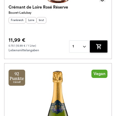
Crémant de Loire Rosé Réserve
Bouvet-Ladubay
Herkunftsland
:
Herkunftsregion
Geschmack
:
:
Frankreich
Loire
brut
11,99 €
0.75 l (15.99 € / 1 Liter)
1
Lebensmittelangaben
Zum Waren
Vegan
92
Punkte
Falstaff