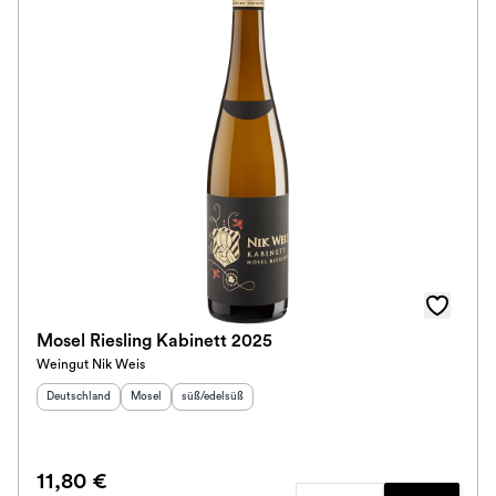
Mosel Riesling Kabinett 2025
Weingut Nik Weis
Herkunftsland
:
Herkunftsregion
Geschmack
:
:
Deutschland
Mosel
süß/edelsüß
11,80 €