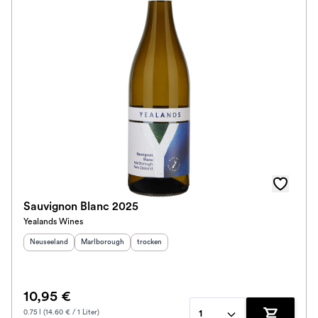
Sauvignon Blanc 2025
Yealands Wines
Herkunftsland
:
Herkunftsregion
:
Geschmack
:
Neuseeland
Marlborough
trocken
10,95 €
0.75 l (14.60 € / 1 Liter)
1