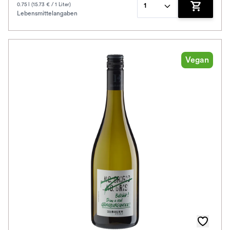
0.75 l (15.73 € / 1 Liter)
1
Lebensmittelangaben
Zum Waren
Vegan