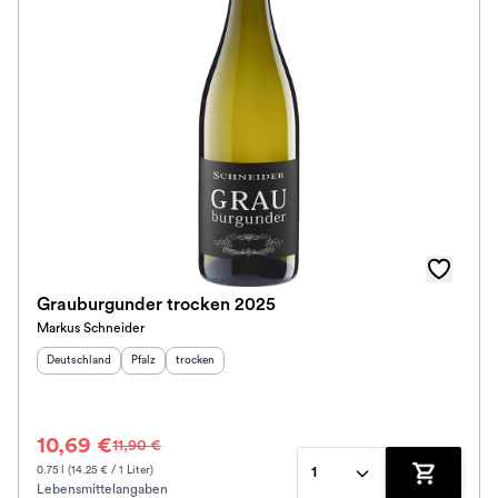
Grauburgunder trocken 2025
Markus Schneider
Herkunftsland
:
Herkunftsregion
Geschmack
:
:
Deutschland
Pfalz
trocken
10,69 €
11,90 €
0.75 l (14.25 € / 1 Liter)
1
Lebensmittelangaben
Zum Waren