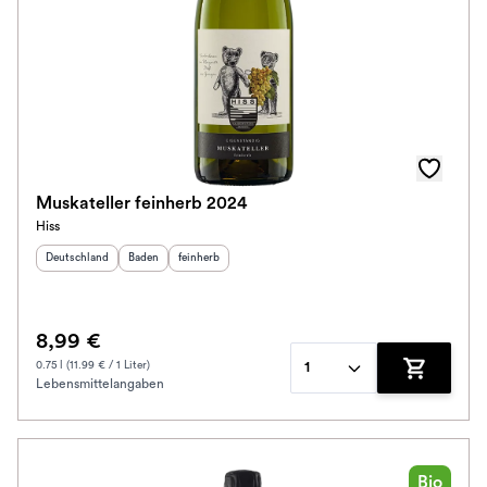
Muskateller feinherb 2024
Hiss
Herkunftsland
:
Herkunftsregion
Geschmack
:
:
Deutschland
Baden
feinherb
8,99 €
0.75 l (11.99 € / 1 Liter)
1
Lebensmittelangaben
Zum Waren
Bio