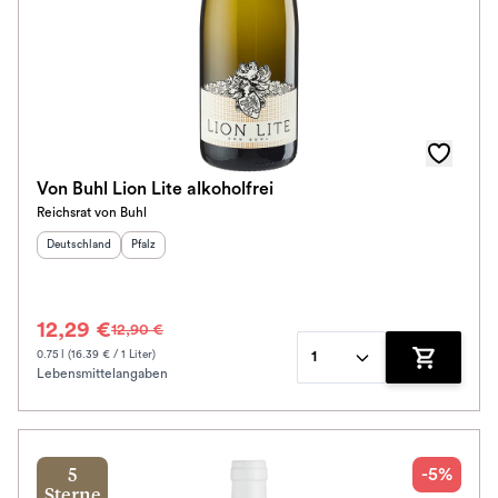
Von Buhl Lion Lite alkoholfrei
Reichsrat von Buhl
Herkunftsland
:
Herkunftsregion
:
Deutschland
Pfalz
12,29 €
12,90 €
0.75 l (16.39 € / 1 Liter)
1
Lebensmittelangaben
Zum Waren
-5%
5
Sterne