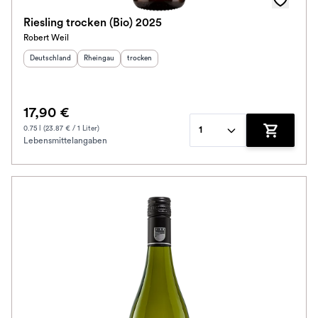
Riesling trocken (Bio) 2025
Robert Weil
Herkunftsland
:
Herkunftsregion
Geschmack
:
:
Deutschland
Rheingau
trocken
17,90 €
0.75 l (23.87 € / 1 Liter)
1
Lebensmittelangaben
Zum Waren