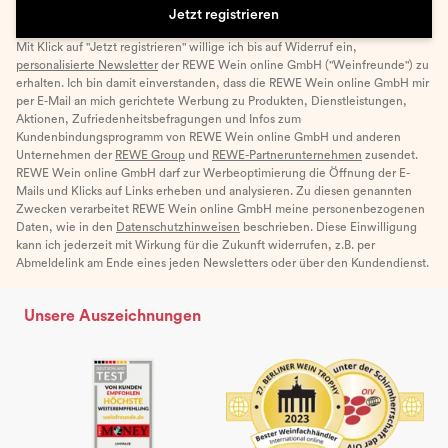
Jetzt registrieren
Mit Klick auf "Jetzt registrieren" willige ich bis auf Widerruf ein,
personalisierte Newsletter
der REWE Wein online GmbH ("Weinfreunde") zu
erhalten. Ich bin damit einverstanden, dass die REWE Wein online GmbH mir
per E-Mail an mich gerichtete Werbung zu Produkten, Dienstleistungen,
Aktionen, Zufriedenheitsbefragungen und Infos zum
Kundenbindungsprogramm von REWE Wein online GmbH und anderen
Unternehmen der
REWE Group
und
REWE-Partnerunternehmen
zusendet.
REWE Wein online GmbH darf zur Werbeoptimierung die Öffnung der E-
Mails und Klicks auf Links erheben und analysieren. Zu diesen genannten
Zwecken verarbeitet REWE Wein online GmbH meine personenbezogenen
Daten, wie in den
Datenschutzhinweisen
beschrieben. Diese Einwilligung
kann ich jederzeit mit Wirkung für die Zukunft widerrufen, z.B. per
Abmeldelink am Ende eines jeden Newsletters oder über den Kundendienst.
Unsere Auszeichnungen