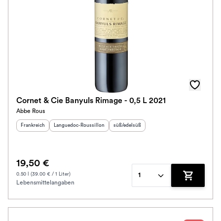
Cornet & Cie Banyuls Rimage - 0,5 L 2021
Abbe Rous
Herkunftsland
:
Herkunftsregion
:
Geschmack
:
Frankreich
Languedoc-Roussillon
süß/edelsüß
19,50 €
0.50 l (39.00 € / 1 Liter)
1
Lebensmittelangaben
Zum Waren