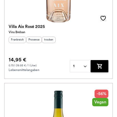
Awards
Farbe
Villa Aix Rosé 2025
Vins Bréban
Schmeckt zu
Herkunftsland
:
Herkunftsregion
Geschmack
:
:
Frankreich
Provence
trocken
Bio / Vegan
14,95 €
Prickler Art
0.75 l (19.93 € / 1 Liter)
1
Lebensmittelangaben
Zum Waren
Schmeckt nach
Alkoholfrei
-56%
Jahrgang
Vegan
Klassifikation