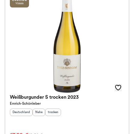
Vinum
Weißburgunder S trocken 2023
Emrich-Schönleber
Herkunftsland
:
Herkunftsregion
Geschmack
:
:
Deutschland
Nahe
trocken