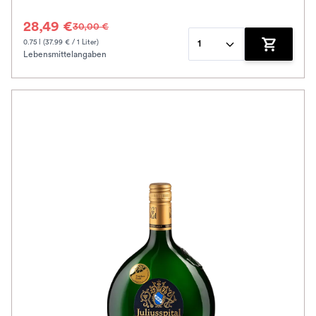
28,49 €
30,00 €
0.75 l (37.99 € / 1 Liter)
1
Lebensmittelangaben
Zum Waren