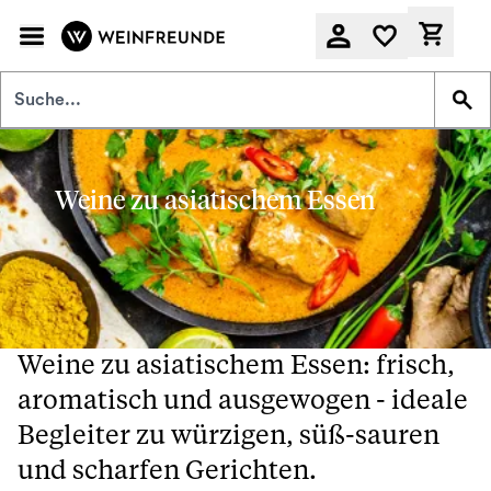
Zum Hauptinhalt springen
Derzeit
Weine zu asiatischem Essen
Weine zu asiatischem Essen: frisch,
aromatisch und ausgewogen - ideale
Begleiter zu würzigen, süß-sauren
und scharfen Gerichten.