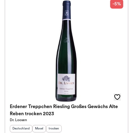
-5%
Erdener Treppchen Riesling Großes Gewächs Alte
Reben trocken 2023
Dr. Loosen
Herkunftsland
:
Herkunftsregion
Geschmack
:
:
Deutschland
Mosel
trocken