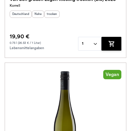
Korrell
Herkunftsland
:
Herkunftsregion
Geschmack
:
:
Deutschland
Nahe
trocken
19,90 €
0.75 l (26.53 € / 1 Liter)
1
Lebensmittelangaben
Zum Waren
Vegan