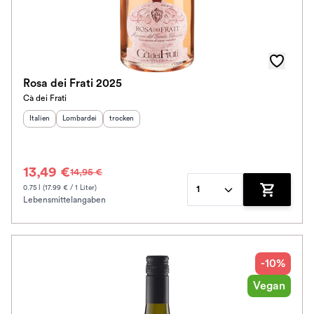
Rosa dei Frati 2025
Cà dei Frati
Herkunftsland
Herkunftsregion
:
Geschmack
:
:
Italien
Lombardei
trocken
13,49 €
14,95 €
0.75 l (17.99 € / 1 Liter)
1
Lebensmittelangaben
Zum Waren
-10%
Vegan