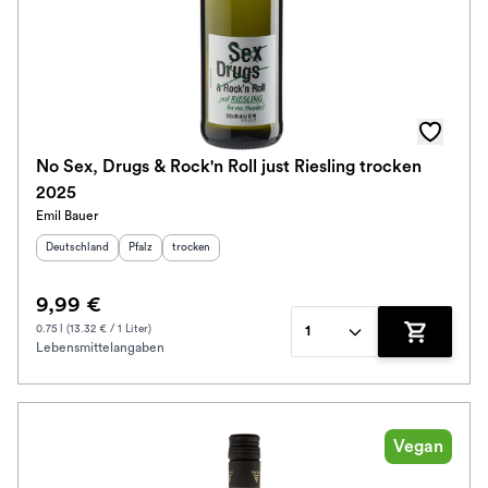
No Sex, Drugs & Rock'n Roll just Riesling trocken
2025
Emil Bauer
Herkunftsland
:
Herkunftsregion
Geschmack
:
:
Deutschland
Pfalz
trocken
9,99 €
0.75 l (13.32 € / 1 Liter)
1
Lebensmittelangaben
Zum Waren
Vegan