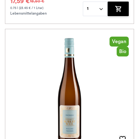
17,59 €
18,50 €
0.75 l (23.45 € / 1 Liter)
1
Lebensmittelangaben
Zum Waren
Vegan
Bio