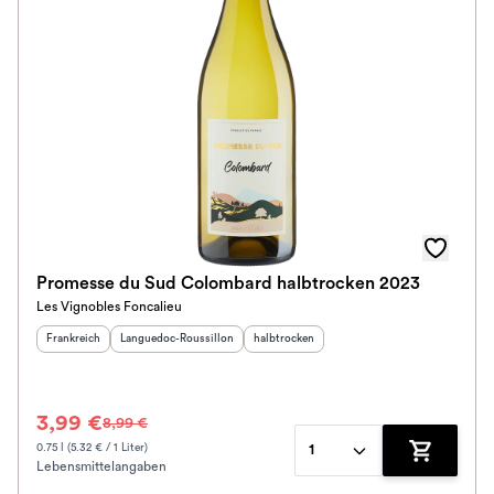
Ausbau
Im Rewe Handel erhältlich
Promesse du Sud Colombard halbtrocken 2023
Les Vignobles Foncalieu
Herkunftsland
:
Herkunftsregion
:
Geschmack
:
Frankreich
Languedoc-Roussillon
halbtrocken
3,99 €
8,99 €
0.75 l (5.32 € / 1 Liter)
1
Lebensmittelangaben
Zum Waren