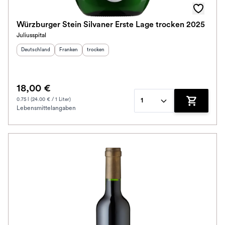
Würzburger Stein Silvaner Erste Lage trocken 2025
Juliusspital
Herkunftsland
:
Herkunftsregion
Geschmack
:
:
Deutschland
Franken
trocken
18,00 €
0.75 l (24.00 € / 1 Liter)
1
Lebensmittelangaben
Zum Waren