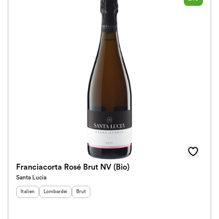
Franciacorta Rosé Brut NV (Bio)
Santa Lucia
Herkunftsland
Herkunftsregion
:
Geschmack
:
:
Italien
Lombardei
Brut