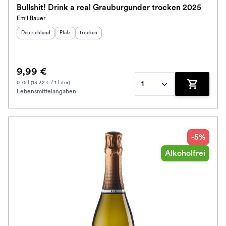
Bullshit! Drink a real Grauburgunder trocken 2025
Emil Bauer
Herkunftsland
:
Herkunftsregion
Geschmack
:
:
Deutschland
Pfalz
trocken
9,99 €
0.75 l (13.32 € / 1 Liter)
1
Lebensmittelangaben
Zum Waren
-5%
Alkoholfrei