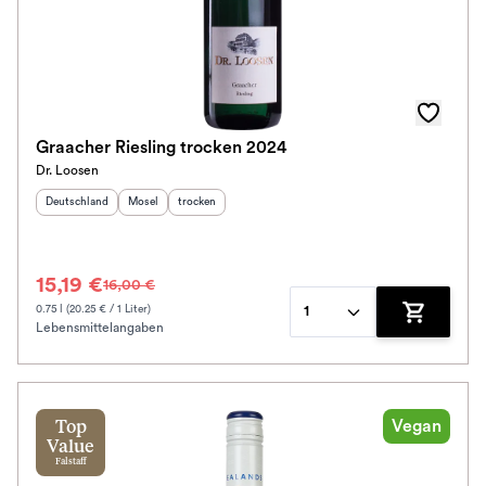
Graacher Riesling trocken 2024
Dr. Loosen
Herkunftsland
:
Herkunftsregion
Geschmack
:
:
Deutschland
Mosel
trocken
15,19 €
16,00 €
0.75 l (20.25 € / 1 Liter)
1
Lebensmittelangaben
Zum Waren
Vegan
Top
Value
Falstaff