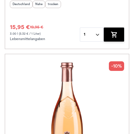
Herkunftsland
:
Herkunftsregion
Geschmack
:
:
Deutschland
Nahe
trocken
15,95 €
19,95 €
3.00 l (5.32 € / 1 Liter)
1
Lebensmittelangaben
Zum Waren
-10%