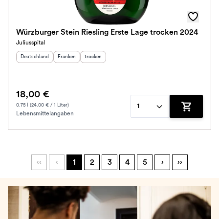
Würzburger Stein Riesling Erste Lage trocken 2024
Juliusspital
Herkunftsland
:
Herkunftsregion
Geschmack
:
:
Deutschland
Franken
trocken
18,00 €
0.75 l (24.00 € / 1 Liter)
1
Lebensmittelangaben
Zum Waren
‹‹
‹
1
2
3
4
5
›
››