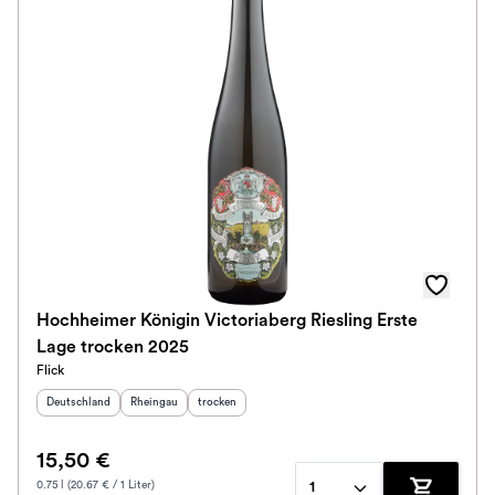
Hochheimer Königin Victoriaberg Riesling Erste
Lage trocken 2025
Flick
Herkunftsland
:
Herkunftsregion
Geschmack
:
:
Deutschland
Rheingau
trocken
15,50 €
0.75 l (20.67 € / 1 Liter)
1