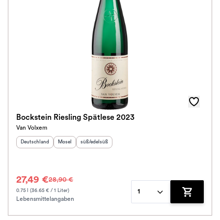
Bockstein Riesling Spätlese 2023
Van Volxem
Herkunftsland
:
Herkunftsregion
Geschmack
:
:
Deutschland
Mosel
süß/edelsüß
27,49 €
28,90 €
0.75 l (36.65 € / 1 Liter)
1
Lebensmittelangaben
Zum Waren