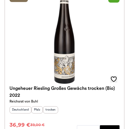
Ungeheuer Riesling Großes Gewächs trocken (Bio)
2022
Reichsrat von Buhl
Herkunftsland
:
Herkunftsregion
Geschmack
:
:
Deutschland
Pfalz
trocken
36,99 €
39,00 €