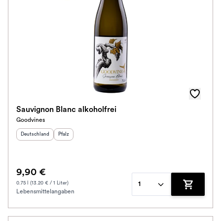
Herkunftsregion
Subregion
Auszeichnungen
Awards
Farbe
Sauvignon Blanc alkoholfrei
Goodvines
Schmeckt zu
Herkunftsland
:
Herkunftsregion
:
Deutschland
Pfalz
Bio / Vegan
9,90 €
Prickler Art
0.75 l (13.20 € / 1 Liter)
1
Lebensmittelangaben
Zum Waren
Schmeckt nach
Alkoholfrei