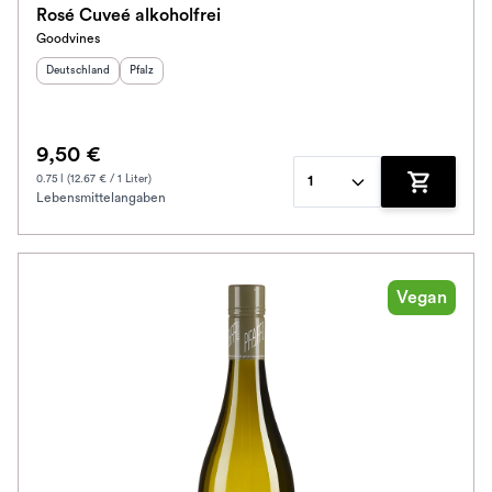
Rosé Cuveé alkoholfrei
Goodvines
Herkunftsland
:
Herkunftsregion
:
Deutschland
Pfalz
9,50 €
0.75 l (12.67 € / 1 Liter)
1
Lebensmittelangaben
Zum Waren
Vegan