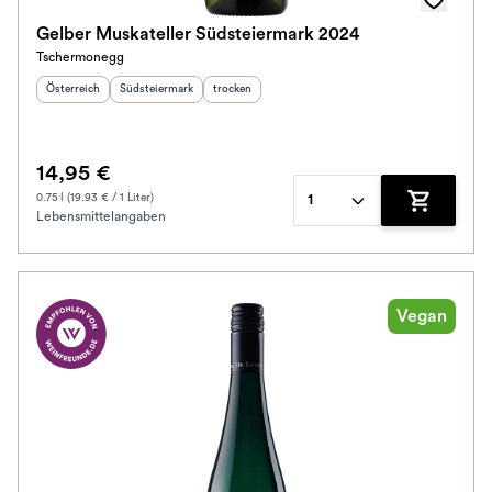
Gelber Muskateller Südsteiermark 2024
Tschermonegg
Herkunftsland
:
Herkunftsregion
:
Geschmack
:
Österreich
Südsteiermark
trocken
14,95 €
0.75 l (19.93 € / 1 Liter)
1
Lebensmittelangaben
Zum Waren
Vegan