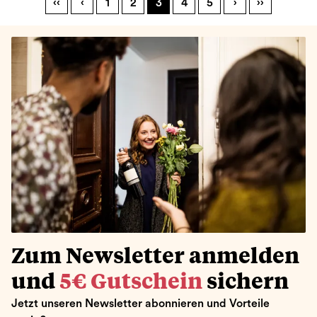
‹‹
‹
1
2
3
4
5
›
››
Zum Newsletter anmelden
und
5€ Gutschein
sichern
Jetzt unseren Newsletter abonnieren und Vorteile