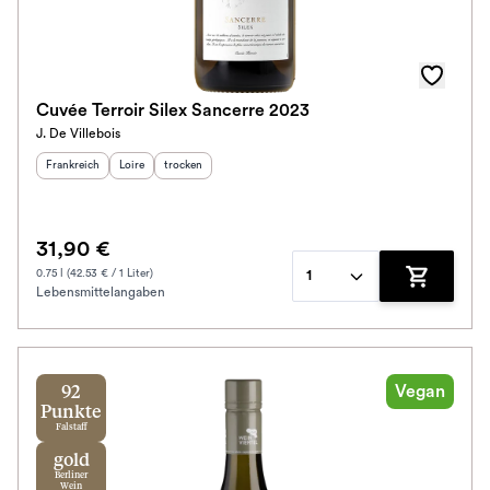
Cuvée Terroir Silex Sancerre 2023
J. De Villebois
Herkunftsland
:
Herkunftsregion
Geschmack
:
:
Frankreich
Loire
trocken
31,90 €
0.75 l (42.53 € / 1 Liter)
1
Lebensmittelangaben
Zum Waren
Vegan
92
Punkte
Falstaff
gold
Berliner
Wein