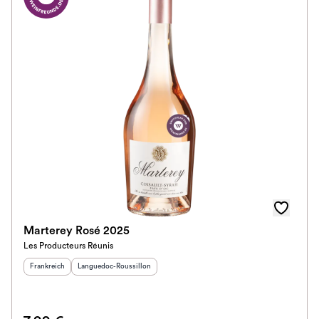
Marterey Rosé 2025
Les Producteurs Réunis
Herkunftsland
:
Herkunftsregion
:
Frankreich
Languedoc-Roussillon