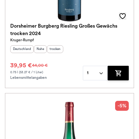
Dorsheimer Burgberg Riesling Großes Gewächs
trocken 2024
Kruger-Rumpf
Herkunftsland
:
Herkunftsregion
Geschmack
:
:
Deutschland
Nahe
trocken
39,95 €
44,00 €
0.75 l (53.27 € / 1 Liter)
1
Lebensmittelangaben
Zum Waren
-5%