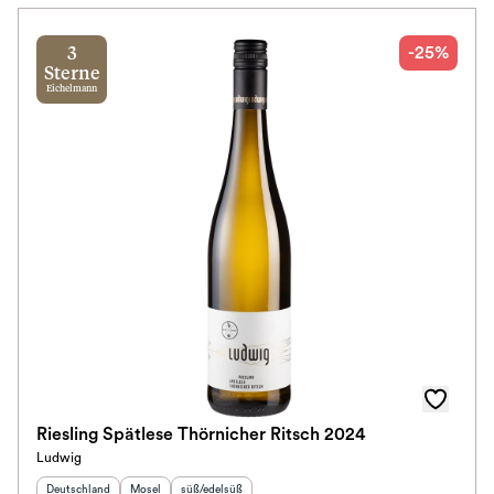
-25%
3
Sterne
Eichelmann
Riesling Spätlese Thörnicher Ritsch 2024
Ludwig
Herkunftsland
:
Herkunftsregion
Geschmack
:
:
Deutschland
Mosel
süß/edelsüß