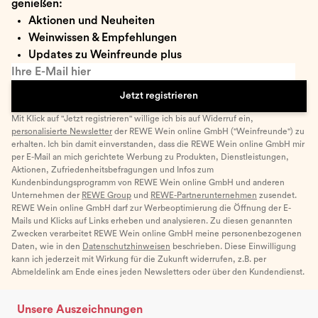
genießen:
Aktionen und Neuheiten
Weinwissen & Empfehlungen
Updates zu Weinfreunde plus
Ihre E-Mail hier
Jetzt registrieren
Mit Klick auf "Jetzt registrieren" willige ich bis auf Widerruf ein,
personalisierte Newsletter
der REWE Wein online GmbH ("Weinfreunde") zu
erhalten. Ich bin damit einverstanden, dass die REWE Wein online GmbH mir
per E-Mail an mich gerichtete Werbung zu Produkten, Dienstleistungen,
Aktionen, Zufriedenheitsbefragungen und Infos zum
Kundenbindungsprogramm von REWE Wein online GmbH und anderen
Unternehmen der
REWE Group
und
REWE-Partnerunternehmen
zusendet.
REWE Wein online GmbH darf zur Werbeoptimierung die Öffnung der E-
Mails und Klicks auf Links erheben und analysieren. Zu diesen genannten
Zwecken verarbeitet REWE Wein online GmbH meine personenbezogenen
Daten, wie in den
Datenschutzhinweisen
beschrieben. Diese Einwilligung
kann ich jederzeit mit Wirkung für die Zukunft widerrufen, z.B. per
Abmeldelink am Ende eines jeden Newsletters oder über den Kundendienst.
Unsere Auszeichnungen