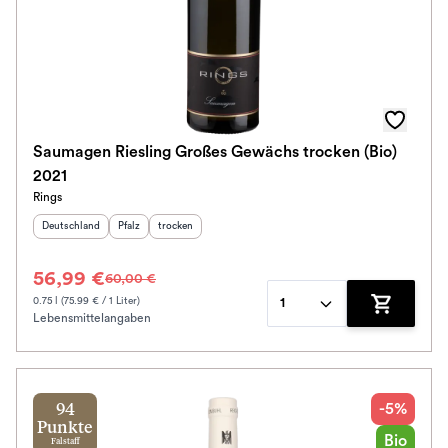
Saumagen Riesling Großes Gewächs trocken (Bio)
2021
Rings
Herkunftsland
:
Herkunftsregion
Geschmack
:
:
Deutschland
Pfalz
trocken
56,99 €
60,00 €
0.75 l (75.99 € / 1 Liter)
1
Lebensmittelangaben
Zum Waren
-5%
94
Punkte
Bio
Falstaff