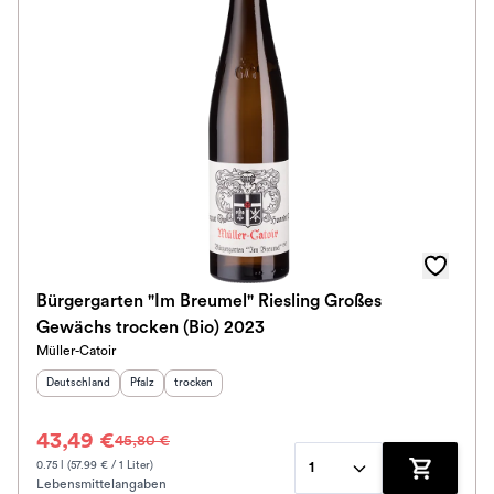
Bürgergarten "Im Breumel" Riesling Großes
Gewächs trocken (Bio) 2023
Müller-Catoir
Herkunftsland
:
Herkunftsregion
Geschmack
:
:
Deutschland
Pfalz
trocken
43,49 €
45,80 €
0.75 l (57.99 € / 1 Liter)
1
Lebensmittelangaben
Zum Waren