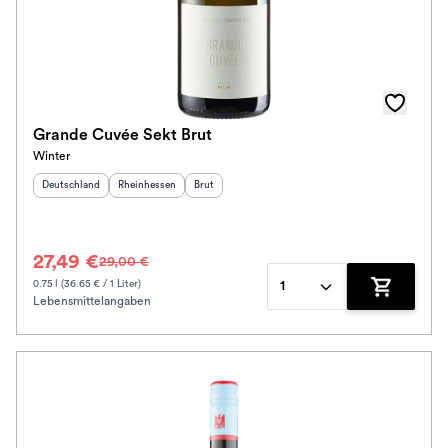
Grande Cuvée Sekt Brut
Winter
Herkunftsland
:
Herkunftsregion
:
Geschmack
:
Deutschland
Rheinhessen
Brut
27,49 €
29,00 €
0.75 l (36.65 € / 1 Liter)
1
Lebensmittelangaben
Zum Waren