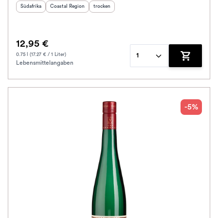
Herkunftsland
Herkunftsregion
:
:
Geschmack
:
Südafrika
Coastal Region
trocken
12,95 €
0.75 l (17.27 € / 1 Liter)
1
Lebensmittelangaben
Zum Waren
-5%