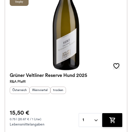
Trophy
Grüner Veltliner Reserve Hund 2025
R&A Pfaffl
Herkunftsland
:
Herkunftsregion
Geschmack
:
:
Österreich
Weinviertel
trocken
15,50 €
0.75 l (20.67 € / 1 Liter)
1
Lebensmittelangaben
Zum Waren