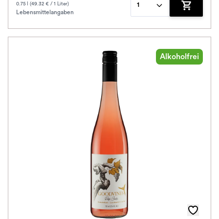
0.75 l (49.32 € / 1 Liter)
1
Lebensmittelangaben
Zum Waren
Alkoholfrei