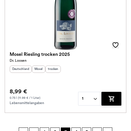
Mosel Riesling trocken 2025
Dr. Loosen
Herkunftsland
:
Herkunftsregion
Geschmack
:
:
Deutschland
Mosel
trocken
8,99 €
0.75 l (11.99 € / 1 Liter)
1
Lebensmittelangaben
Zum Waren