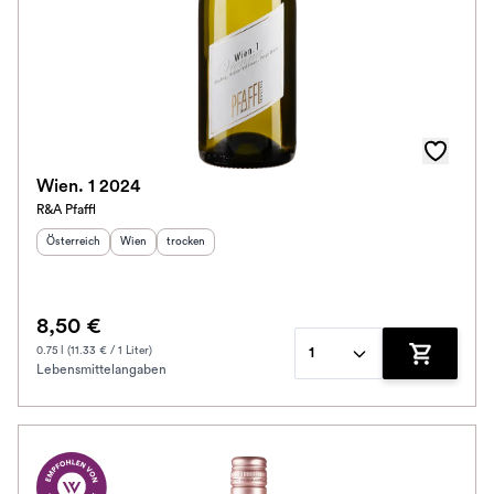
Wien. 1 2024
R&A Pfaffl
Herkunftsland
:
Herkunftsregion
Geschmack
:
:
Österreich
Wien
trocken
8,50 €
0.75 l (11.33 € / 1 Liter)
1
Lebensmittelangaben
Zum Waren