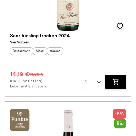
Saar Riesling trocken 2024
Van Volxem
Herkunftsland
:
Herkunftsregion
Geschmack
:
:
Deutschland
Mosel
trocken
14,19 €
14,90 €
0.75 l (18.92 € / 1 Liter)
1
Lebensmittelangaben
Zum Waren
-5%
99
Punkte
Bio
James
Suckling