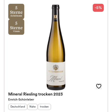
-5%
5
Jahrgang
Sterne
Eichelmann
5
Klassifikation
Sterne
Vinum
Ausbau
Im Rewe Handel erhältlich
Mineral Riesling trocken 2023
Emrich-Schönleber
Herkunftsland
:
Herkunftsregion
Geschmack
:
:
Deutschland
Nahe
trocken