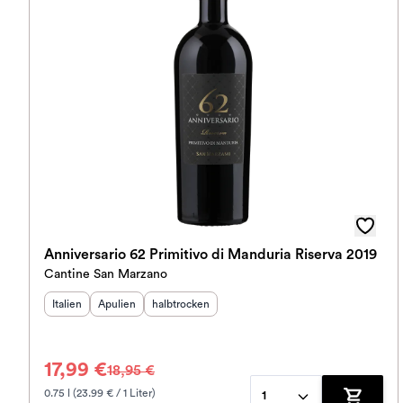
Anniversario 62 Primitivo di Manduria Riserva 2019
Cantine San Marzano
Herkunftsland
Herkunftsregion
:
Geschmack
:
:
Italien
Apulien
halbtrocken
17,99 €
18,95 €
0.75 l (23.99 € / 1 Liter)
1