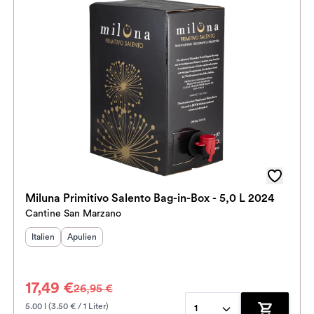
Miluna Primitivo Salento Bag-in-Box - 5,0 L 2024
Cantine San Marzano
Herkunftsland
Herkunftsregion
:
:
Italien
Apulien
17,49 €
26,95 €
5.00 l (3.50 € / 1 Liter)
1