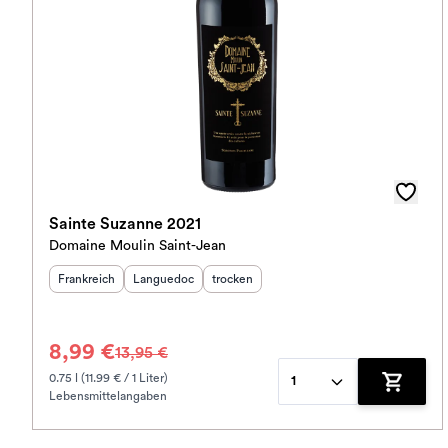
Sainte Suzanne 2021
Domaine Moulin Saint-Jean
Herkunftsland
Herkunftsregion
:
Geschmack
:
:
Frankreich
Languedoc
trocken
8,99 €
13,95 €
0.75 l (11.99 € / 1 Liter)
1
Lebensmittelangaben
Zum War