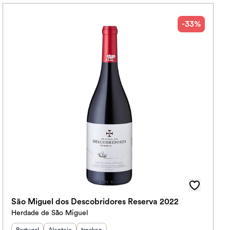
-33%
São Miguel dos Descobridores Reserva 2022
Herdade de São Miguel
Herkunftsland
Herkunftsregion
:
Geschmack
:
: