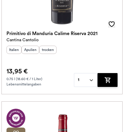
Primitivo di Manduria Calime Riserva 2021
Cantina Cantolio
Herkunftsland
Herkunftsregion
:
Geschmack
:
:
Italien
Apulien
trocken
13,95 €
0.75 l (18.60 € / 1 Liter)
1
Lebensmittelangaben
korb hinzufügen
Zum Warenko