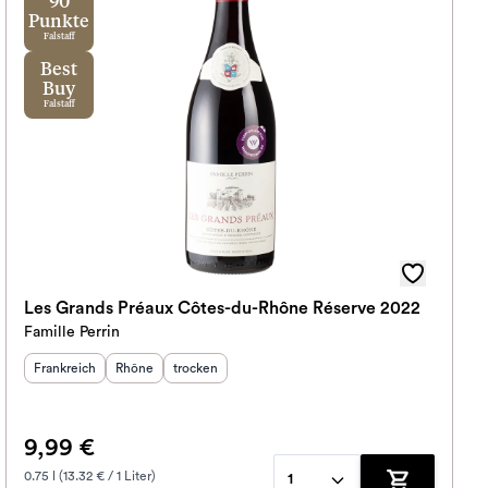
90
Punkte
Falstaff
Best
Buy
Falstaff
Les Grands Préaux Côtes-du-Rhône Réserve 2022
Famille Perrin
Herkunftsland
Herkunftsregion
:
Geschmack
:
:
Frankreich
Rhône
trocken
9,99 €
0.75 l (13.32 € / 1 Liter)
1