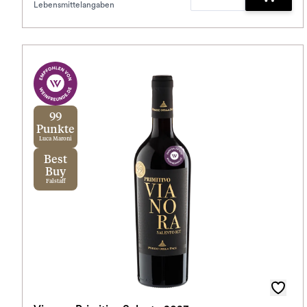
Lebensmittelangaben
Zum War
99
Punkte
Luca Maroni
Best
Buy
Falstaff