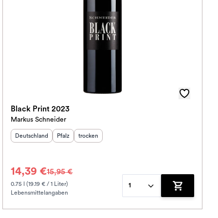
Black Print 2023
Markus Schneider
Herkunftsland
:
Herkunftsregion
Geschmack
:
:
Deutschland
Pfalz
trocken
14,39 €
15,95 €
0.75 l (19.19 € / 1 Liter)
1
Lebensmittelangaben
korb hinzufügen
Zum Warenko