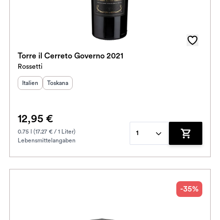
Torre il Cerreto Governo 2021
Rossetti
Herkunftsland
Herkunftsregion
:
:
Italien
Toskana
12,95 €
0.75 l (17.27 € / 1 Liter)
1
Lebensmittelangaben
enkorb hinzufügen
Zum Waren
-35%