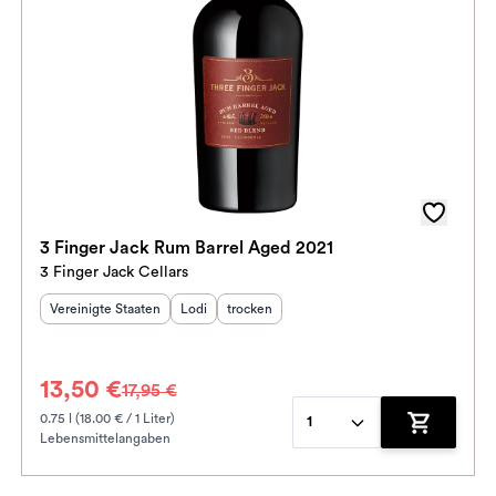
3 Finger Jack Rum Barrel Aged 2021
3 Finger Jack Cellars
Herkunftsland
:
Herkunftsregion
Geschmack
:
:
Vereinigte Staaten
Lodi
trocken
13,50 €
17,95 €
0.75 l (18.00 € / 1 Liter)
1
Lebensmittelangaben
enkorb hinzufügen
Zum Waren