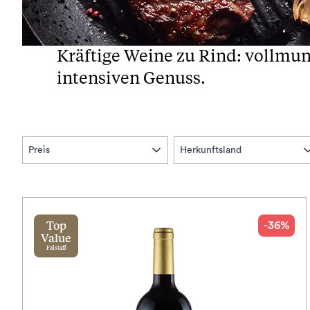
Kräftige Weine zu Rind: vollmund
intensiven Genuss.
Preis
Herkunftsland
-36%
Top
Value
Falstaff