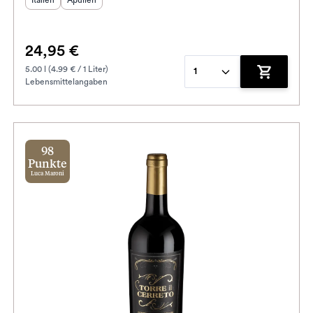
Italien
Apulien
24,95 €
5.00 l (4.99 € / 1 Liter)
1
Lebensmittelangaben
enkorb hinzufügen
Zum Waren
98
Punkte
Luca Maroni