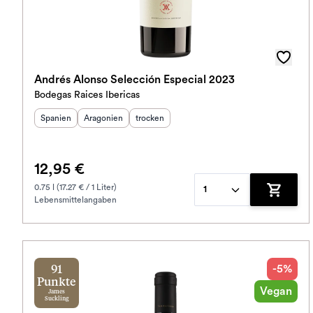
Andrés Alonso Selección Especial 2023
Bodegas Raices Ibericas
Herkunftsland
Herkunftsregion
:
Geschmack
:
:
Spanien
Aragonien
trocken
12,95 €
0.75 l (17.27 € / 1 Liter)
1
Lebensmittelangaben
Zum War
-5%
91
Punkte
Vegan
James
Suckling