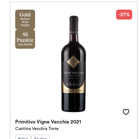
-27%
Gold
Berliner
Wein
Trophy
95
Punkte
Luca Maroni
Primitivo Vigne Vecchie 2021
Cantina Vecchia Torre
Herkunftsland
Herkunftsregion
:
: