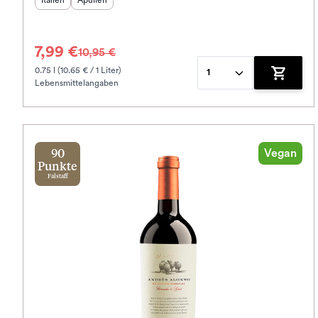
Italien
Apulien
7,99 €
10,95 €
0.75 l (10.65 € / 1 Liter)
1
Lebensmittelangaben
Zum War
Vegan
90
Punkte
Falstaff