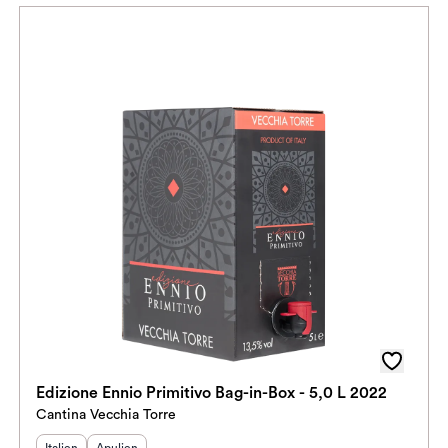
Edizione Ennio Primitivo Bag-in-Box - 5,0 L 2022
Cantina Vecchia Torre
Herkunftsland
Herkunftsregion
:
: