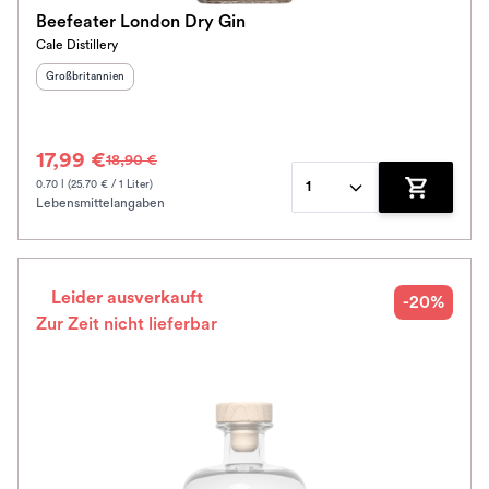
Beefeater London Dry Gin
Cale Distillery
Herkunftsland
:
Großbritannien
17,99 €
18,90 €
0.70 l (25.70 € / 1 Liter)
1
Lebensmittelangaben
Zum Waren
Leider ausverkauft
-20%
Zur Zeit nicht lieferbar