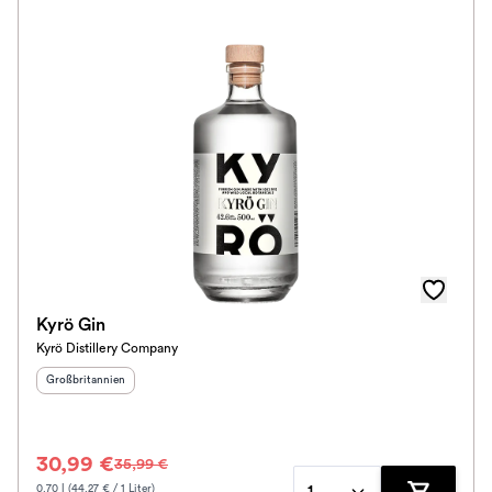
Kyrö Gin
Kyrö Distillery Company
Herkunftsland
:
Großbritannien
30,99 €
35,99 €
0.70 l (44.27 € / 1 Liter)
1