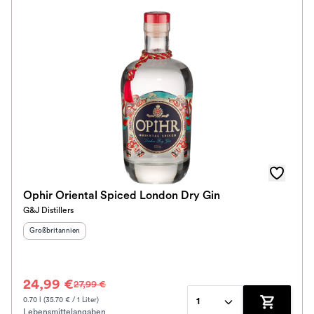
Ophir Oriental Spiced London Dry Gin
G&J Distillers
Herkunftsland
:
Großbritannien
24,99 €
27,99 €
0.70 l (35.70 € / 1 Liter)
1
Lebensmittelangaben