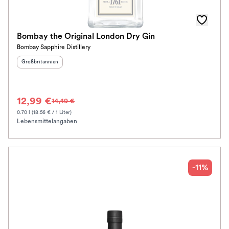
Bombay the Original London Dry Gin
Bombay Sapphire Distillery
Herkunftsland
:
Großbritannien
12,99 €
14,49 €
0.70 l (18.56 € / 1 Liter)
Lebensmittelangaben
-11%