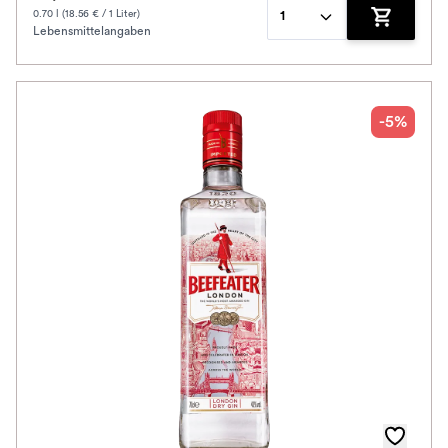
0.70 l (18.56 € / 1 Liter)
1
Lebensmittelangaben
Zum Waren
-5%