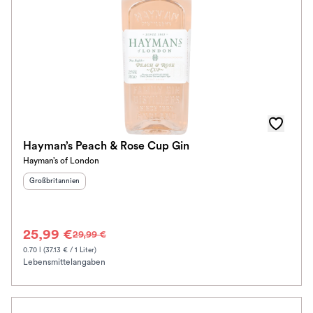
Hayman’s Peach & Rose Cup Gin
Hayman’s of London
Herkunftsland
:
Großbritannien
25,99 €
29,99 €
0.70 l (37.13 € / 1 Liter)
Lebensmittelangaben