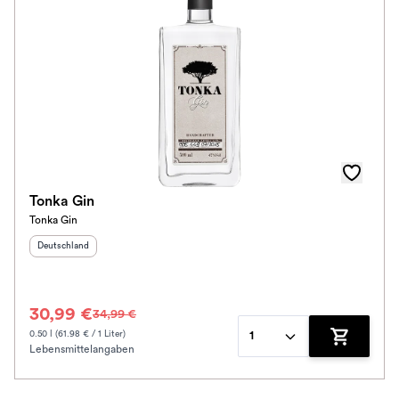
Tonka Gin
Tonka Gin
Herkunftsland
:
Deutschland
30,99 €
34,99 €
0.50 l (61.98 € / 1 Liter)
1
Lebensmittelangaben
Zum Waren