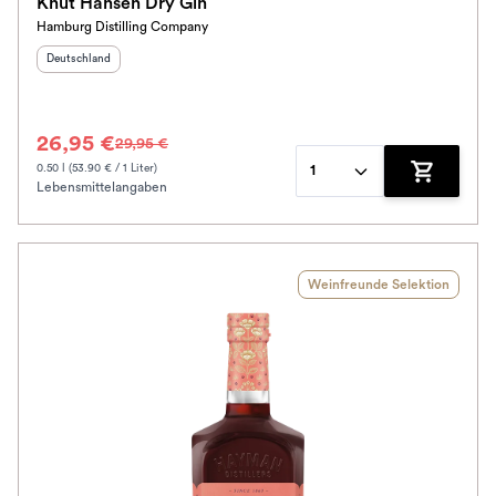
Knut Hansen Dry Gin
Hamburg Distilling Company
Herkunftsland
:
Deutschland
26,95 €
29,95 €
0.50 l (53.90 € / 1 Liter)
1
Lebensmittelangaben
Zum Waren
Weinfreunde Selektion