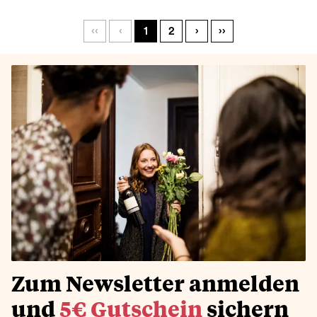
‹‹
‹
1
2
›
››
Zum Newsletter anmelden
und
5€ Gutschein
sichern