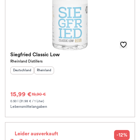
Siegfried Classic Low
Rheinland Distillers
Herkunftsland
:
Herkunftsregion
:
Deutschland
Rheinland
15,99 €
19,90 €
0.50 l (31.98 € / 1 Liter)
Lebensmittelangaben
Leider ausverkauft
-12%