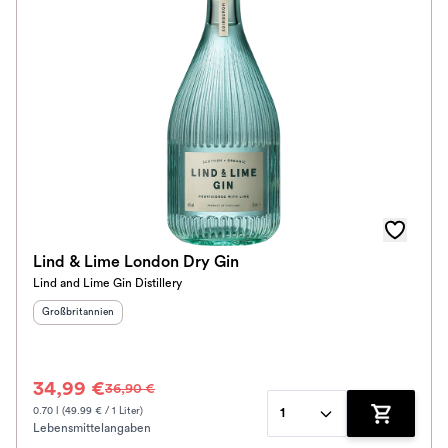
Auszeichnungen
Bio / Vegan
Alkoholfrei
Klassifikation
Spirituosen-Art
Im Rewe Handel erhältlich
Lind & Lime London Dry Gin
Lind and Lime Gin Distillery
Herkunftsland
:
Großbritannien
34,99 €
36,90 €
0.70 l (49.99 € / 1 Liter)
1
Lebensmittelangaben
Zum Waren