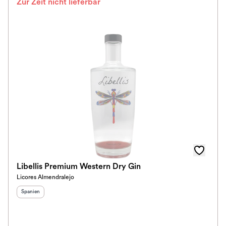
Zur Zeit nicht lieferbar
Libellis Premium Western Dry Gin
Licores Almendralejo
Herkunftsland
:
Spanien