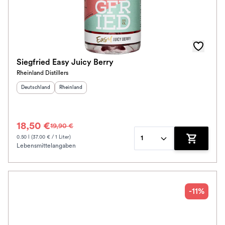
Siegfried Easy Juicy Berry
Rheinland Distillers
Herkunftsland
:
Herkunftsregion
:
Deutschland
Rheinland
18,50 €
19,90 €
0.50 l (37.00 € / 1 Liter)
1
Lebensmittelangaben
Zum Waren
-11%