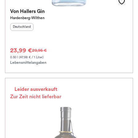
Von Hallers Gin
Hardenberg-Wilthen
Herkunftsland
:
Deutschland
23,99 €
29,95 €
0.50 l (47.98 € / 1 Liter)
Lebensmittelangaben
Leider ausverkauft
Zur Zeit nicht lieferbar