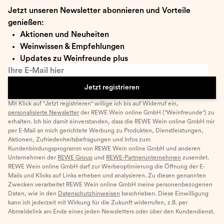
Jetzt unseren Newsletter abonnieren und Vorteile
genießen:
Aktionen und Neuheiten
Weinwissen & Empfehlungen
Updates zu Weinfreunde plus
Ihre E-Mail hier
Jetzt registrieren
Mit Klick auf "Jetzt registrieren" willige ich bis auf Widerruf ein,
personalisierte Newsletter
der REWE Wein online GmbH ("Weinfreunde") zu
erhalten. Ich bin damit einverstanden, dass die REWE Wein online GmbH mir
per E-Mail an mich gerichtete Werbung zu Produkten, Dienstleistungen,
Aktionen, Zufriedenheitsbefragungen und Infos zum
Kundenbindungsprogramm von REWE Wein online GmbH und anderen
Unternehmen der
REWE Group
und
REWE-Partnerunternehmen
zusendet.
REWE Wein online GmbH darf zur Werbeoptimierung die Öffnung der E-
Mails und Klicks auf Links erheben und analysieren. Zu diesen genannten
Zwecken verarbeitet REWE Wein online GmbH meine personenbezogenen
Daten, wie in den
Datenschutzhinweisen
beschrieben. Diese Einwilligung
kann ich jederzeit mit Wirkung für die Zukunft widerrufen, z.B. per
Abmeldelink am Ende eines jeden Newsletters oder über den Kundendienst.