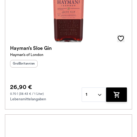
Hayman’s Sloe Gin
Hayman’s of London
Herkunftsland
:
Großbritannien
26,90 €
0.70 l (38.43 € / 1 Liter)
1
Lebensmittelangaben
Zum Waren