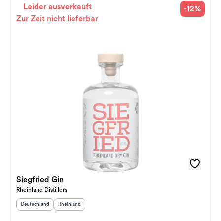
Leider ausverkauft
-12%
Zur Zeit nicht lieferbar
Siegfried Gin
Rheinland Distillers
Herkunftsland
:
Herkunftsregion
:
Deutschland
Rheinland