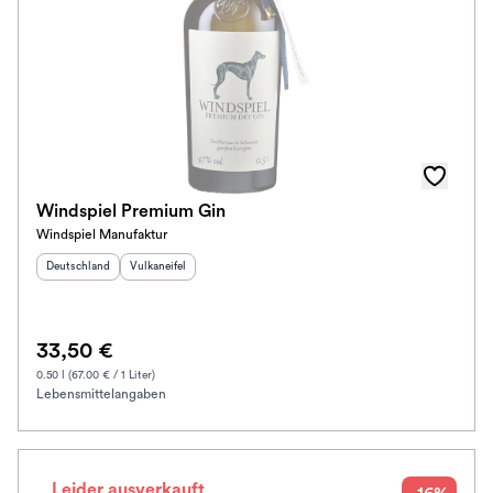
Windspiel Premium Gin
Windspiel Manufaktur
Herkunftsland
:
Herkunftsregion
:
Deutschland
Vulkaneifel
33,50 €
0.50 l (67.00 € / 1 Liter)
Lebensmittelangaben
Leider ausverkauft