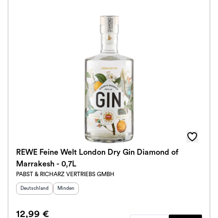
REWE Feine Welt London Dry Gin Diamond of
Marrakesh - 0,7L
PABST & RICHARZ VERTRIEBS GMBH
Herkunftsland
:
Herkunftsregion
:
Deutschland
Minden
12,99 €