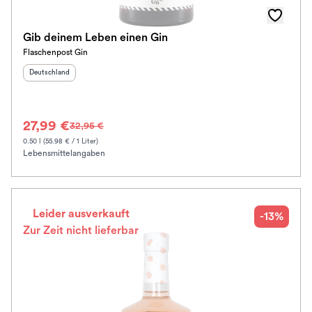
Gib deinem Leben einen Gin
Flaschenpost Gin
Herkunftsland
:
Deutschland
27,99 €
32,95 €
0.50 l (55.98 € / 1 Liter)
Lebensmittelangaben
Leider ausverkauft
-13%
Zur Zeit nicht lieferbar