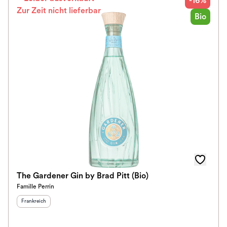
-16%
Zur Zeit nicht lieferbar
Bio
The Gardener Gin by Brad Pitt (Bio)
Famille Perrin
Herkunftsland
:
Frankreich