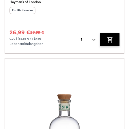
Hayman’s of London
Herkunftsland
:
Großbritannien
26,99 €
29,99 €
0.70 l (38.56 € / 1 Liter)
1
Lebensmittelangaben
Zum Waren