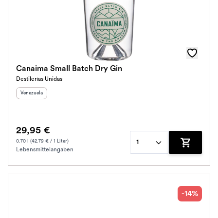
Canaima Small Batch Dry Gin
Destilerías Unidas
Herkunftsland
:
Venezuela
29,95 €
0.70 l (42.79 € / 1 Liter)
1
Lebensmittelangaben
Zum Waren
-14%