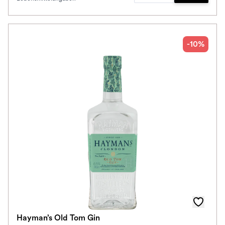
Zum Waren
-10%
Hayman’s Old Tom Gin