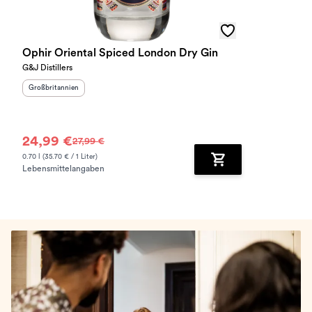
Ophir Oriental Spiced London Dry Gin
G&J Distillers
Herkunftsland
:
Großbritannien
24,99 €
27,99 €
0.70 l (35.70 € / 1 Liter)
Lebensmittelangaben
Zum Warenkorb hinz