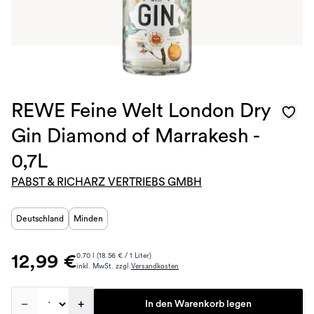
REWE Feine Welt London Dry
Gin Diamond of Marrakesh -
0,7L
PABST & RICHARZ VERTRIEBS GMBH
Deutschland
Minden
12,99 €
0.70 l (18.56 € / 1 Liter)
inkl. MwSt. zzgl.
Versandkosten
–
+
In den Warenkorb legen