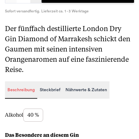
Sofort versandfertig. Lieferzeit ca. 1 - 3 Werktage
Der fünffach destillierte London Dry
Gin Diamond of Marrakesh schickt den
Gaumen mit seinen intensiven
Orangenaromen auf eine faszinierende
Reise.
Beschreibung
Steckbrief
Nährwerte & Zutaten
Beschreibung
Alkohol
40 %
Das Besondere an diesem Gin