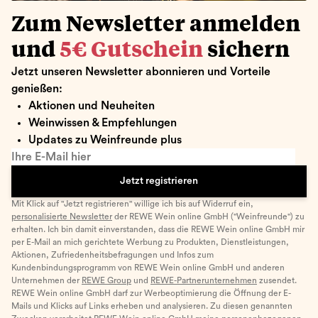
Zum Newsletter anmelden
und
5€ Gutschein
sichern
Jetzt unseren Newsletter abonnieren und Vorteile
genießen:
Aktionen und Neuheiten
Weinwissen & Empfehlungen
Updates zu Weinfreunde plus
Ihre E-Mail hier
Jetzt registrieren
Mit Klick auf "Jetzt registrieren" willige ich bis auf Widerruf ein,
personalisierte Newsletter
der REWE Wein online GmbH ("Weinfreunde") zu
erhalten. Ich bin damit einverstanden, dass die REWE Wein online GmbH mir
per E-Mail an mich gerichtete Werbung zu Produkten, Dienstleistungen,
Aktionen, Zufriedenheitsbefragungen und Infos zum
Kundenbindungsprogramm von REWE Wein online GmbH und anderen
Unternehmen der
REWE Group
und
REWE-Partnerunternehmen
zusendet.
REWE Wein online GmbH darf zur Werbeoptimierung die Öffnung der E-
Mails und Klicks auf Links erheben und analysieren. Zu diesen genannten