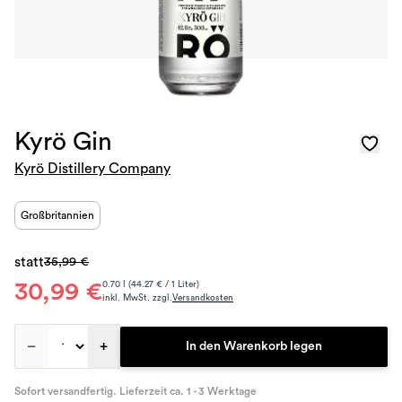
Kyrö Gin
Kyrö Distillery Company
Großbritannien
statt
35,99 €
30,99 €
0.70 l (44.27 € / 1 Liter)
inkl. MwSt. zzgl.
Versandkosten
–
+
In den Warenkorb legen
Sofort versandfertig. Lieferzeit ca. 1 - 3 Werktage