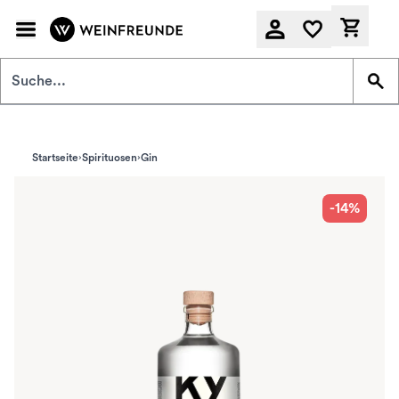
Zum Hauptinhalt springen
Derzeit
Startseite
Spirituosen
Gin
-14%