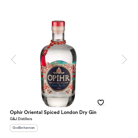
Ophir Oriental Spiced London Dry Gin
G&J Distillers
Herkunftsland
:
Großbritannien