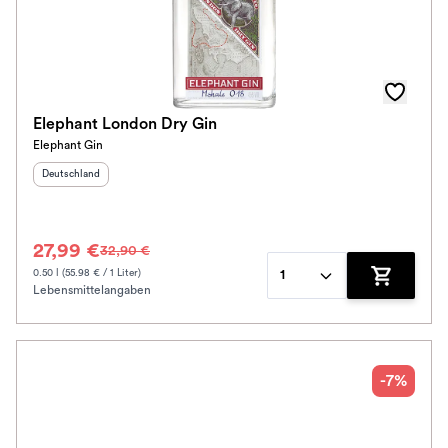
Elephant London Dry Gin
Elephant Gin
Herkunftsland
:
Deutschland
27,99 €
32,90 €
0.50 l (55.98 € / 1 Liter)
1
Lebensmittelangaben
Zum Waren
-7%