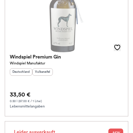
Windspiel Premium Gin
Windspiel Manufaktur
Herkunftsland
:
Herkunftsregion
:
Deutschland
Vulkaneifel
33,50 €
0.50 l (67.00 € / 1 Liter)
Lebensmittelangaben
Leider ausverkauft