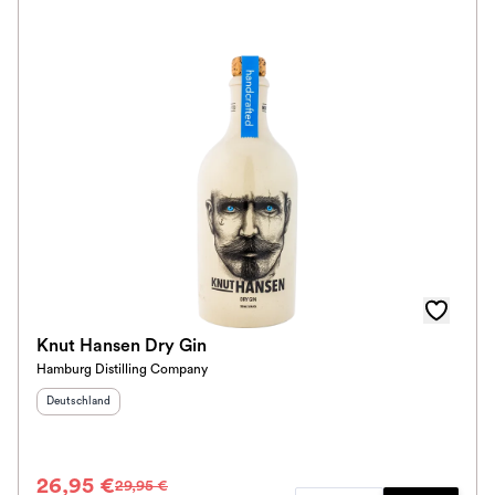
Knut Hansen Dry Gin
Hamburg Distilling Company
Herkunftsland
:
Deutschland
26,95 €
29,95 €