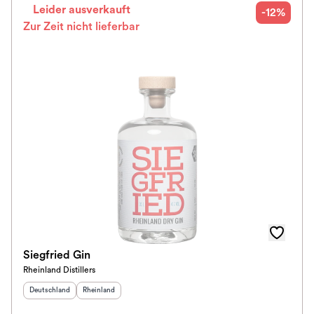
Leider ausverkauft
-12%
Zur Zeit nicht lieferbar
Siegfried Gin
Rheinland Distillers
Herkunftsland
:
Herkunftsregion
:
Deutschland
Rheinland