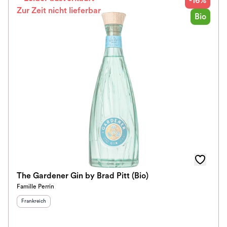
-16%
Zur Zeit nicht lieferbar
Bio
The Gardener Gin by Brad Pitt (Bio)
Famille Perrin
Herkunftsland
:
Frankreich