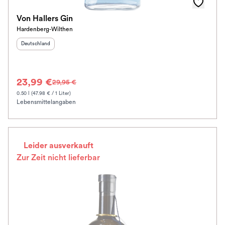
Von Hallers Gin
Hardenberg-Wilthen
Herkunftsland
:
Deutschland
23,99 €
29,95 €
0.50 l (47.98 € / 1 Liter)
Lebensmittelangaben
Leider ausverkauft
Zur Zeit nicht lieferbar