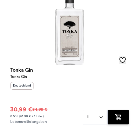
Tonka Gin
Tonka Gin
Herkunftsland
:
Deutschland
30,99 €
34,99 €
0.50 l (61.98 € / 1 Liter)
1
Lebensmittelangaben
Zum Waren