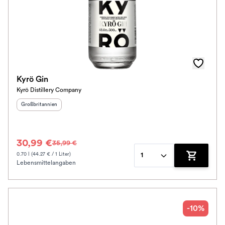
Kyrö Gin
Kyrö Distillery Company
Herkunftsland
:
Großbritannien
30,99 €
35,99 €
0.70 l (44.27 € / 1 Liter)
1
Lebensmittelangaben
Zum Waren
-10%