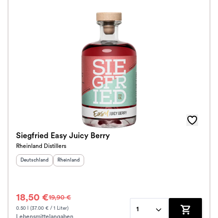
Siegfried Easy Juicy Berry
Rheinland Distillers
Herkunftsland
:
Herkunftsregion
:
Deutschland
Rheinland
18,50 €
19,90 €
0.50 l (37.00 € / 1 Liter)
1
Lebensmittelangaben