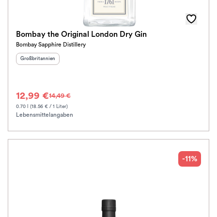
Bombay the Original London Dry Gin
Bombay Sapphire Distillery
Herkunftsland
:
Großbritannien
12,99 €
14,49 €
0.70 l (18.56 € / 1 Liter)
Lebensmittelangaben
-11%