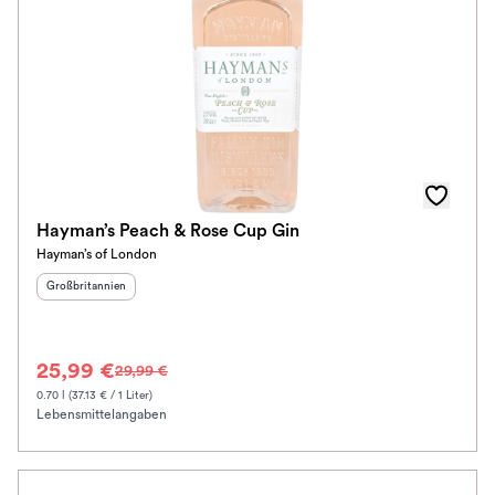
Hayman’s Peach & Rose Cup Gin
Hayman’s of London
Herkunftsland
:
Großbritannien
25,99 €
29,99 €
0.70 l (37.13 € / 1 Liter)
Lebensmittelangaben