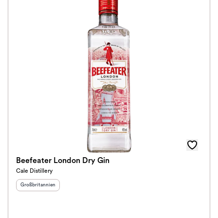
Beefeater London Dry Gin
Cale Distillery
Herkunftsland
:
Großbritannien