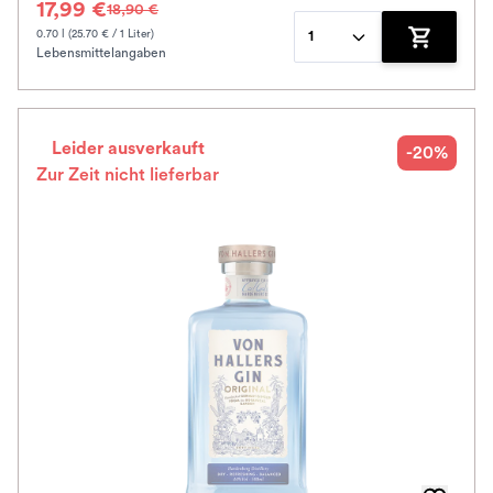
17,99 €
18,90 €
0.70 l (25.70 € / 1 Liter)
1
Lebensmittelangaben
Zum Waren
Leider ausverkauft
-20%
Zur Zeit nicht lieferbar