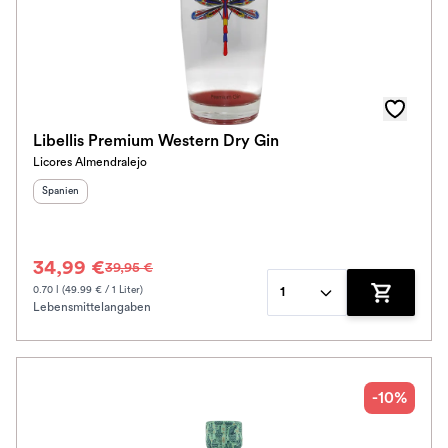
Libellis Premium Western Dry Gin
Licores Almendralejo
Herkunftsland
:
Spanien
34,99 €
39,95 €
0.70 l (49.99 € / 1 Liter)
1
Lebensmittelangaben
Zum Waren
-10%