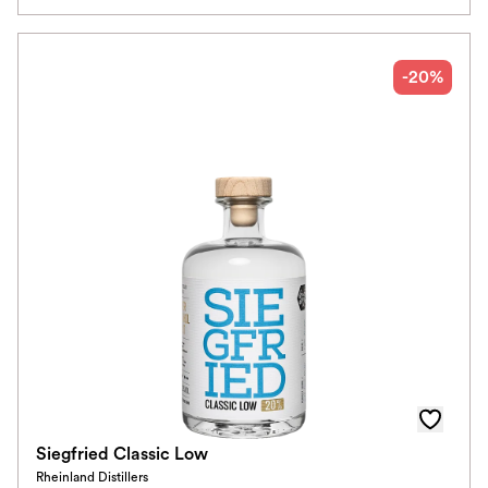
-20%
Siegfried Classic Low
Rheinland Distillers