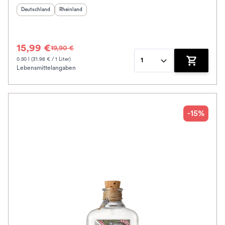
Herkunftsland
:
Herkunftsregion
:
Deutschland
Rheinland
15,99 €
19,90 €
0.50 l (31.98 € / 1 Liter)
1
Lebensmittelangaben
Zum Waren
-15%