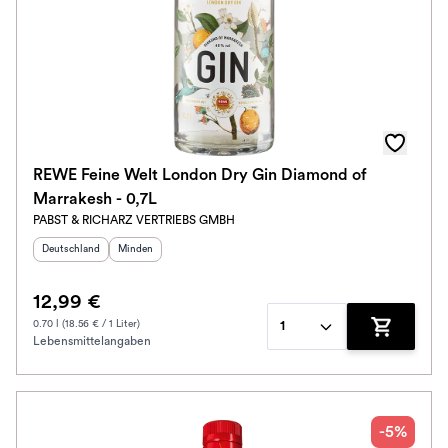
REWE Feine Welt London Dry Gin Diamond of
Marrakesh - 0,7L
PABST & RICHARZ VERTRIEBS GMBH
Herkunftsland
:
Herkunftsregion
:
Deutschland
Minden
12,99 €
0.70 l (18.56 € / 1 Liter)
1
Lebensmittelangaben
Zum Waren
-5%