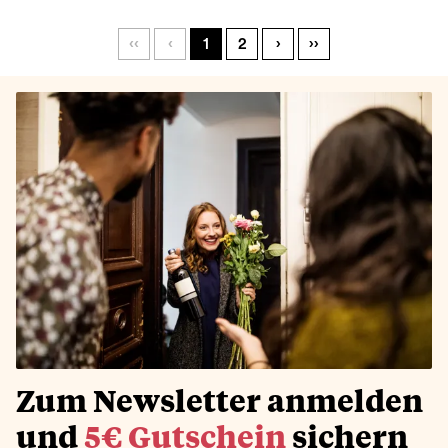
‹‹
‹
1
2
›
››
Zum Newsletter anmelden
und
5€ Gutschein
sichern