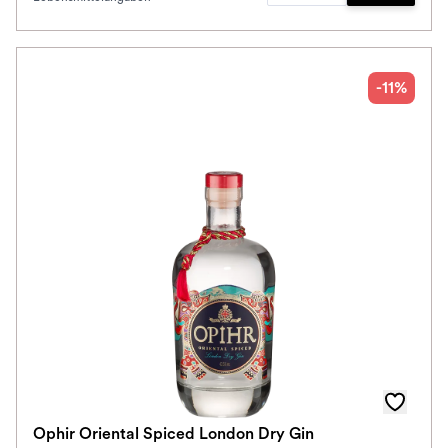
Zum Waren
-11%
Ophir Oriental Spiced London Dry Gin