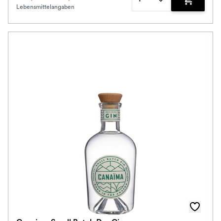
Lebensmittelangaben
Zum Waren