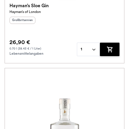
Hayman’s Sloe Gin
Hayman’s of London
Herkunftsland
:
Großbritannien
26,90 €
0.70 l (38.43 € / 1 Liter)
1
Lebensmittelangaben
Zum Waren