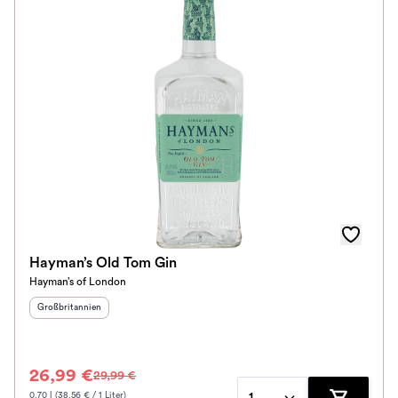
Hayman’s Old Tom Gin
Hayman’s of London
Herkunftsland
:
Großbritannien
26,99 €
29,99 €
0.70 l (38.56 € / 1 Liter)
1