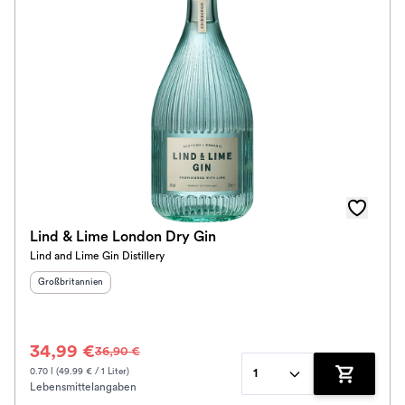
Auszeichnungen
Bio / Vegan
Alkoholfrei
Klassifikation
Spirituosen-Art
Im Rewe Handel erhältlich
Lind & Lime London Dry Gin
Lind and Lime Gin Distillery
Herkunftsland
:
Großbritannien
34,99 €
36,90 €
0.70 l (49.99 € / 1 Liter)
1
Lebensmittelangaben
Zum Waren