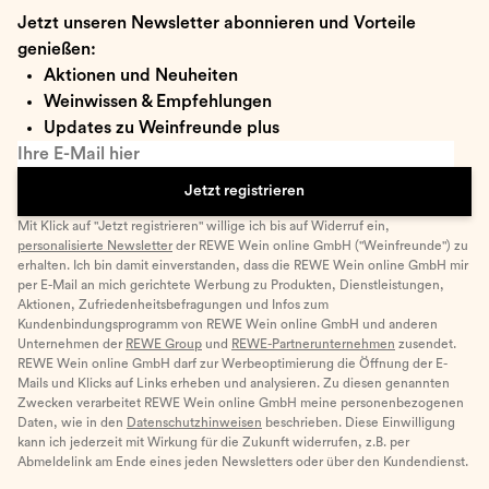
Jetzt unseren Newsletter abonnieren und Vorteile
genießen:
Aktionen und Neuheiten
Weinwissen & Empfehlungen
Updates zu Weinfreunde plus
Ihre E-Mail hier
Jetzt registrieren
Mit Klick auf "Jetzt registrieren" willige ich bis auf Widerruf ein,
personalisierte Newsletter
der REWE Wein online GmbH ("Weinfreunde") zu
erhalten. Ich bin damit einverstanden, dass die REWE Wein online GmbH mir
per E-Mail an mich gerichtete Werbung zu Produkten, Dienstleistungen,
Aktionen, Zufriedenheitsbefragungen und Infos zum
Kundenbindungsprogramm von REWE Wein online GmbH und anderen
Unternehmen der
REWE Group
und
REWE-Partnerunternehmen
zusendet.
REWE Wein online GmbH darf zur Werbeoptimierung die Öffnung der E-
Mails und Klicks auf Links erheben und analysieren. Zu diesen genannten
Zwecken verarbeitet REWE Wein online GmbH meine personenbezogenen
Daten, wie in den
Datenschutzhinweisen
beschrieben. Diese Einwilligung
kann ich jederzeit mit Wirkung für die Zukunft widerrufen, z.B. per
Abmeldelink am Ende eines jeden Newsletters oder über den Kundendienst.