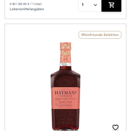
0.50 l (53.90 € / 1 Liter)
1
Lebensmittelangaben
Zum Waren
Weinfreunde Selektion