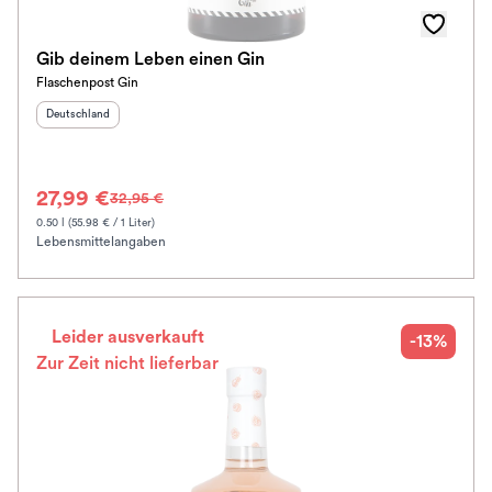
Gib deinem Leben einen Gin
Flaschenpost Gin
Herkunftsland
:
Deutschland
27,99 €
32,95 €
0.50 l (55.98 € / 1 Liter)
Lebensmittelangaben
Leider ausverkauft
-13%
Zur Zeit nicht lieferbar