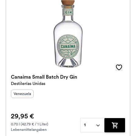
Canaima Small Batch Dry Gin
Destilerías Unidas
Herkunftsland
:
Venezuela
29,95 €
0.70 l (42.79 € / 1 Liter)
1
Lebensmittelangaben
enkorb hinzufügen
Zum Waren