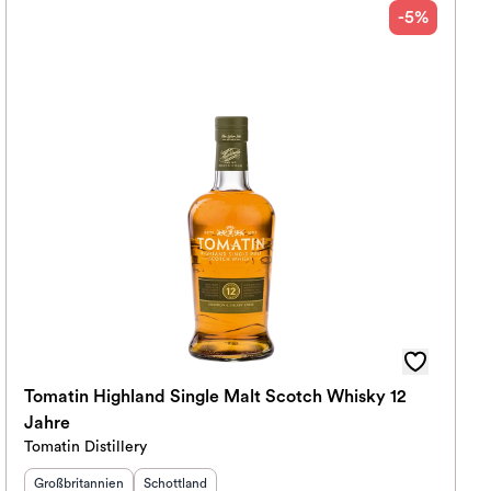
-5%
Tomatin Highland Single Malt Scotch Whisky 12
Jahre
Tomatin Distillery
Herkunftsland
:
Herkunftsregion
:
Großbritannien
Schottland