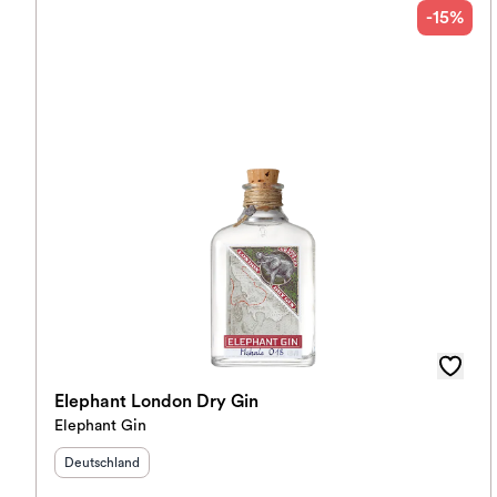
-15%
Elephant London Dry Gin
Elephant Gin
Herkunftsland
:
Deutschland