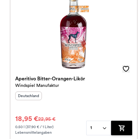
Aperitivo Bitter-Orangen-Likör
Windspiel Manufaktur
Herkunftsland
:
Deutschland
18,95 €
22,95 €
0.50 l (37.90 € / 1 Liter)
1
Lebensmittelangaben
Zum War