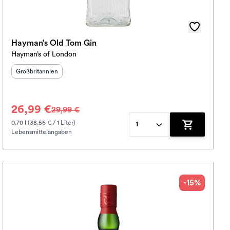
Hayman’s Old Tom Gin
Hayman’s of London
Herkunftsland
:
Großbritannien
26,99 €
29,99 €
0.70 l (38.56 € / 1 Liter)
1
Lebensmittelangaben
korb hinzufügen
Zum Warenko
-15%