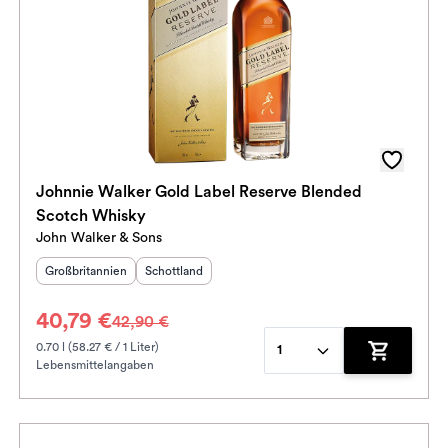
Johnnie Walker Gold Label Reserve Blended
Scotch Whisky
John Walker & Sons
Herkunftsland
:
Herkunftsregion
:
Großbritannien
Schottland
40,79 €
42,90 €
0.70 l (58.27 € / 1 Liter)
1
Lebensmittelangaben
enkorb hinzufügen
Zum Waren