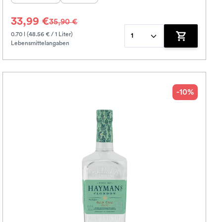
33,99 €
35,90 €
0.70 l (48.56 € / 1 Liter)
1
Lebensmittelangaben
korb hinzufügen
Zum Warenko
-10%