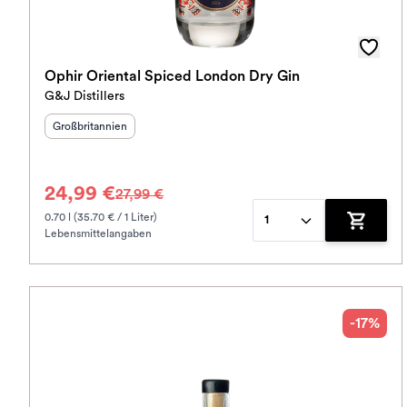
Ophir Oriental Spiced London Dry Gin
G&J Distillers
Herkunftsland
:
Großbritannien
24,99 €
27,99 €
0.70 l (35.70 € / 1 Liter)
1
Lebensmittelangaben
Zum War
-17%