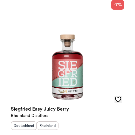
-7%
Siegfried Easy Juicy Berry
Rheinland Distillers
Herkunftsland
:
Herkunftsregion
:
Deutschland
Rheinland