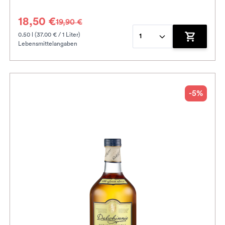
18,50 €
19,90 €
0.50 l (37.00 € / 1 Liter)
1
Lebensmittelangaben
enkorb hinzufügen
Zum Waren
-5%