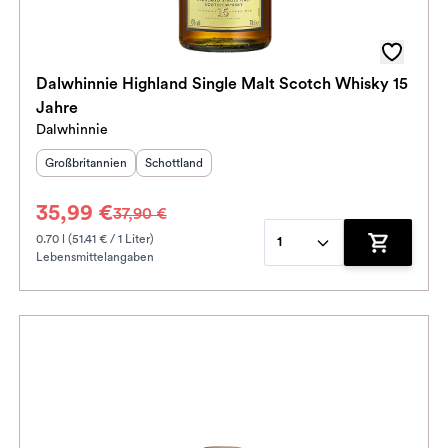
Dalwhinnie Highland Single Malt Scotch Whisky 15
Jahre
Dalwhinnie
Herkunftsland
:
Herkunftsregion
:
Großbritannien
Schottland
35,99 €
37,90 €
0.70 l (51.41 € / 1 Liter)
1
Lebensmittelangaben
enkorb hinzufügen
Zum Waren