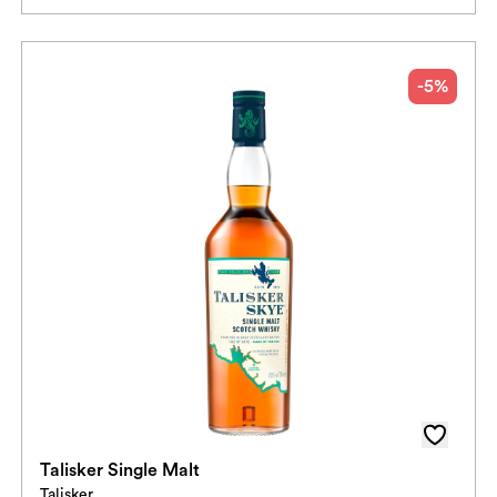
-5%
Talisker Single Malt
Talisker