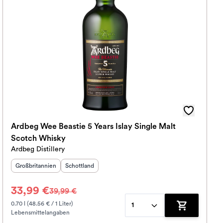
Ardbeg Wee Beastie 5 Years Islay Single Malt
Scotch Whisky
Ardbeg Distillery
Herkunftsland
:
Herkunftsregion
:
Großbritannien
Schottland
33,99 €
39,99 €
0.70 l (48.56 € / 1 Liter)
1
Lebensmittelangaben
korb hinzufügen
Zum Warenko