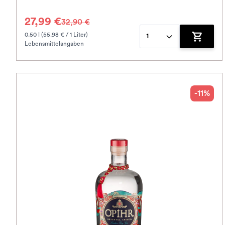
27,99 €
32,90 €
0.50 l (55.98 € / 1 Liter)
1
Lebensmittelangaben
Zum War
-11%