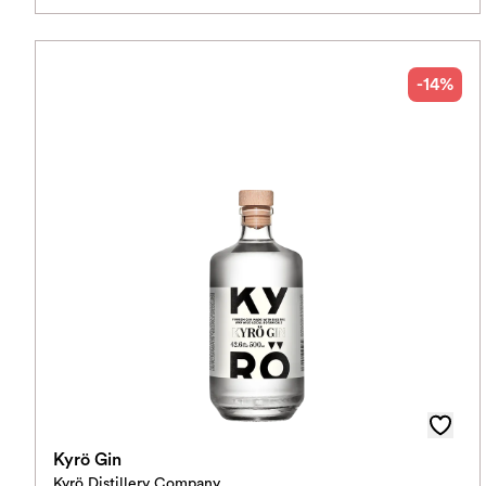
-14%
Kyrö Gin
Kyrö Distillery Company