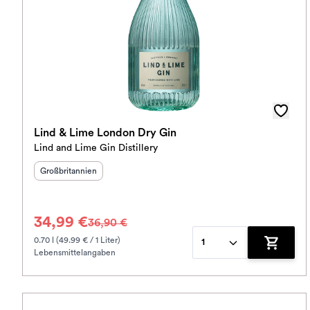
Lind & Lime London Dry Gin
Lind and Lime Gin Distillery
Herkunftsland
:
Großbritannien
34,99 €
36,90 €
0.70 l (49.99 € / 1 Liter)
1
Lebensmittelangaben
Zum War