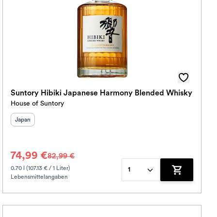
Suntory Hibiki Japanese Harmony Blended Whisky
House of Suntory
Herkunftsland
:
Japan
74,99 €
82,99 €
0.70 l (107.13 € / 1 Liter)
1
Lebensmittelangaben
korb hinzufügen
Zum Warenko