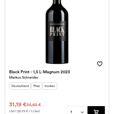
Black Print - 1,5 L-Magnum 2023
Markus Schneider
Herkunftsland
:
Herkunftsregion
Geschmack
:
:
Deutschland
Pfalz
trocken
31,19 €
34,60 €
1.50 l (20.79 € / 1 Liter)
1