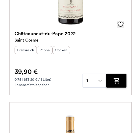
Châteauneuf-du-Pape 2022
Saint Cosme
Herkunftsland
Herkunftsregion
:
Geschmack
:
:
Frankreich
Rhône
trocken
39,90 €
0.75 l (53.20 € / 1 Liter)
1
Lebensmittelangaben
Zum War