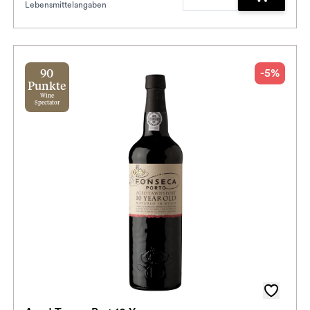
Lebensmittelangaben
enkorb hinzufügen
Zum Waren
-5%
90
Punkte
Wine
Spectator