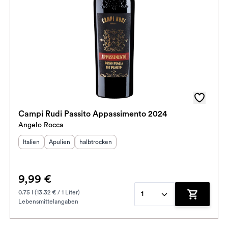
Campi Rudi Passito Appassimento 2024
Angelo Rocca
Herkunftsland
Herkunftsregion
:
Geschmack
:
:
Italien
Apulien
halbtrocken
9,99 €
0.75 l (13.32 € / 1 Liter)
1
Lebensmittelangaben
enkorb hinzufügen
Zum Waren