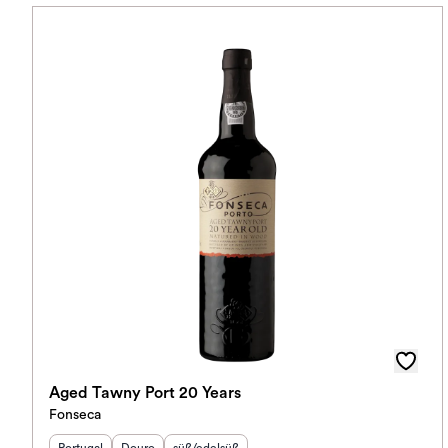
Aged Tawny Port 20 Years
Fonseca
Herkunftsland
Herkunftsregion
:
Geschmack
:
: