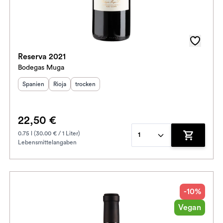
Reserva 2021
Bodegas Muga
Herkunftsland
Herkunftsregion
:
Geschmack
:
:
Spanien
Rioja
trocken
22,50 €
0.75 l (30.00 € / 1 Liter)
1
Lebensmittelangaben
enkorb hinzufügen
Zum Waren
-10%
Vegan