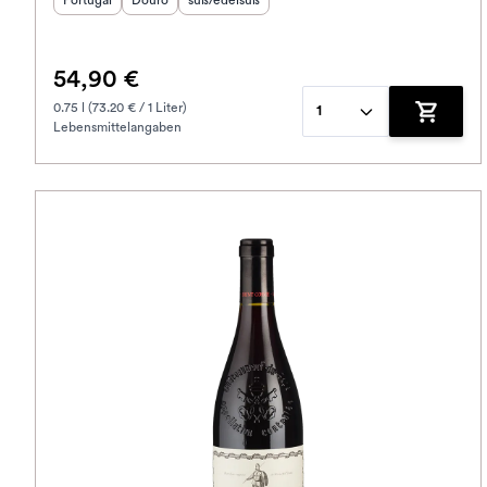
Portugal
Douro
süß/edelsüß
54,90 €
0.75 l (73.20 € / 1 Liter)
1
Lebensmittelangaben
Zum War