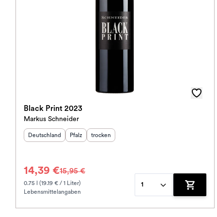
Black Print 2023
Markus Schneider
Herkunftsland
:
Herkunftsregion
Geschmack
:
:
Deutschland
Pfalz
trocken
14,39 €
15,95 €
0.75 l (19.19 € / 1 Liter)
1
Lebensmittelangaben
Zum War