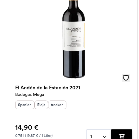
El Andén de la Estación 2021
Bodegas Muga
Herkunftsland
Herkunftsregion
:
Geschmack
:
:
Spanien
Rioja
trocken
14,90 €
0.75 l (19.87 € / 1 Liter)
1