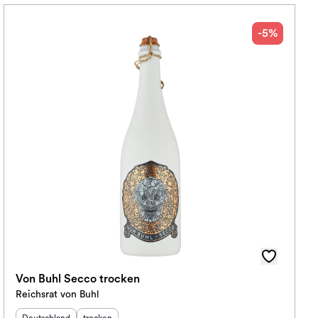
-5%
Von Buhl Secco trocken
Reichsrat von Buhl
Herkunftsland
:
Geschmack
: