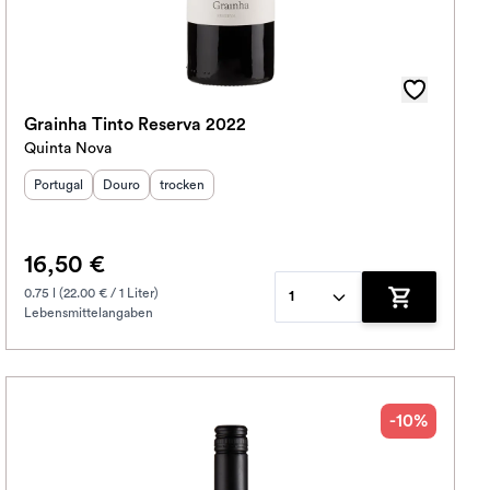
Grainha Tinto Reserva 2022
Quinta Nova
Herkunftsland
Herkunftsregion
:
Geschmack
:
:
Portugal
Douro
trocken
16,50 €
0.75 l (22.00 € / 1 Liter)
1
Lebensmittelangaben
korb hinzufügen
Zum Warenko
-10%