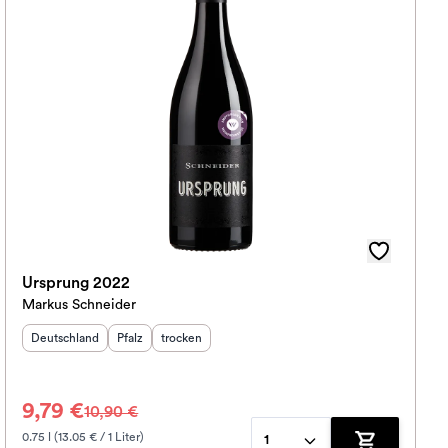
Ursprung 2022
Markus Schneider
Herkunftsland
:
Herkunftsregion
Geschmack
:
:
Deutschland
Pfalz
trocken
9,79 €
10,90 €
0.75 l (13.05 € / 1 Liter)
1