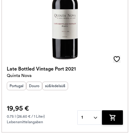
Late Bottled Vintage Port 2021
Quinta Nova
Herkunftsland
Herkunftsregion
:
Geschmack
:
:
Portugal
Douro
süß/edelsüß
19,95 €
0.75 l (26.60 € / 1 Liter)
1
Lebensmittelangaben
korb hinzufügen
Zum Warenko