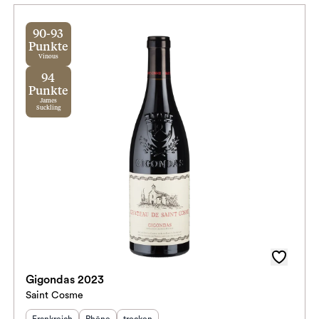
90-93
Punkte
Vinous
94
Punkte
James
Suckling
Gigondas 2023
Saint Cosme
Herkunftsland
Herkunftsregion
:
Geschmack
:
: