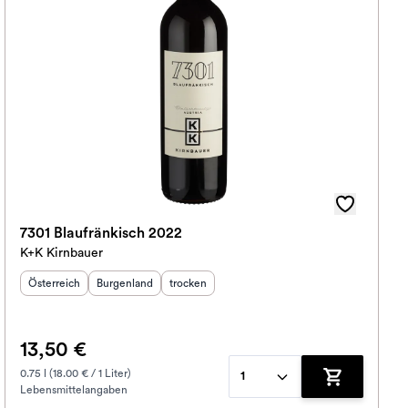
7301 Blaufränkisch 2022
K+K Kirnbauer
Herkunftsland
Herkunftsregion
:
Geschmack
:
:
Österreich
Burgenland
trocken
13,50 €
0.75 l (18.00 € / 1 Liter)
1
Lebensmittelangaben
korb hinzufügen
Zum Warenko