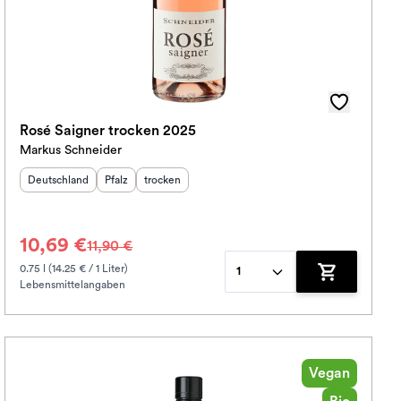
Rosé Saigner trocken 2025
Markus Schneider
Herkunftsland
:
Herkunftsregion
Geschmack
:
:
Deutschland
Pfalz
trocken
10,69 €
11,90 €
0.75 l (14.25 € / 1 Liter)
1
Lebensmittelangaben
korb hinzufügen
Zum Warenko
Vegan