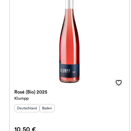
Rosé (Bio) 2025
Klumpp
Herkunftsland
:
Herkunftsregion
:
Deutschland
Baden
10,50 €