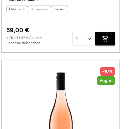
Herkunftsland
Herkunftsregion
:
Geschmack
:
:
Österreich
Burgenland
trocken
59,00 €
0.75 l (78.67 € / 1 Liter)
1
Lebensmittelangaben
korb hinzufügen
Zum Warenko
-10%
Vegan