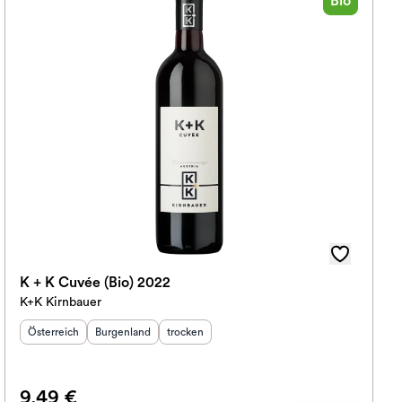
Bio
K + K Cuvée (Bio) 2022
K+K Kirnbauer
Herkunftsland
Herkunftsregion
:
Geschmack
:
:
Österreich
Burgenland
trocken
9,49 €