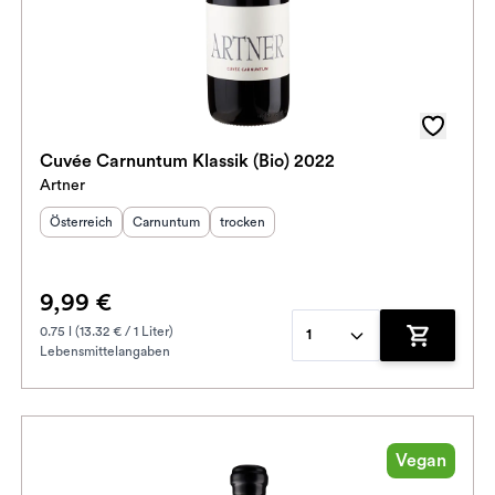
Cuvée Carnuntum Klassik (Bio) 2022
Artner
Herkunftsland
Herkunftsregion
:
Geschmack
:
:
Österreich
Carnuntum
trocken
9,99 €
0.75 l (13.32 € / 1 Liter)
1
Lebensmittelangaben
enkorb hinzufügen
Zum Waren
Vegan