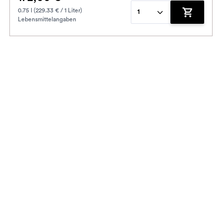
0.75 l (229.33 € / 1 Liter)
1
Lebensmittelangaben
enkorb hinzufügen
Zum Waren