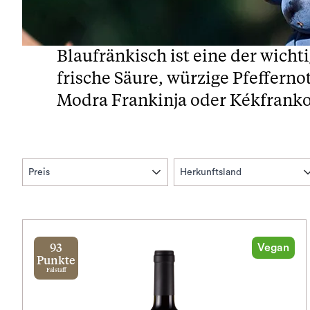
Blaufränkisch ist eine der wicht
frische Säure, würzige Pfeffer
Modra Frankinja oder Kékfrankos
Preis
Herkunftsland
Vegan
93
Punkte
Falstaff