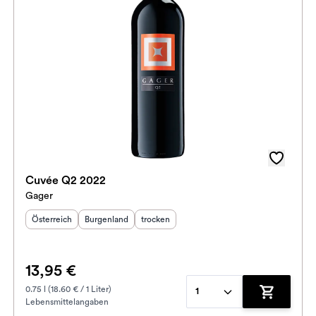
Cuvée Q2 2022
Gager
Herkunftsland
Herkunftsregion
:
Geschmack
:
:
Österreich
Burgenland
trocken
13,95 €
0.75 l (18.60 € / 1 Liter)
1
Lebensmittelangaben
enkorb hinzufügen
Zum Waren