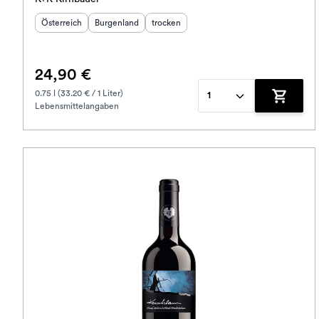
Herkunftsland
Herkunftsregion
:
Geschmack
:
:
Österreich
Burgenland
trocken
24,90 €
0.75 l (33.20 € / 1 Liter)
1
Lebensmittelangaben
Zum War