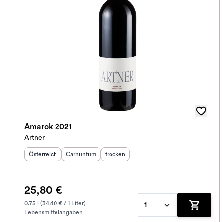
Amarok 2021
Artner
Herkunftsland
Herkunftsregion
:
Geschmack
:
:
Österreich
Carnuntum
trocken
25,80 €
0.75 l (34.40 € / 1 Liter)
1
Lebensmittelangaben
Zum War