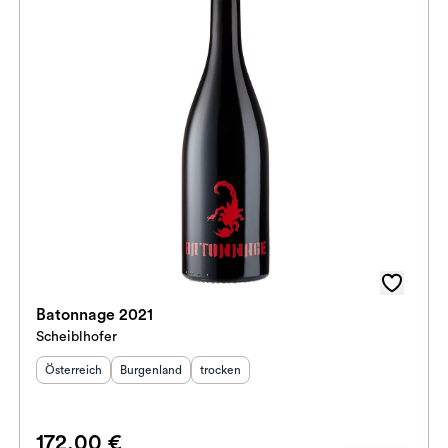
Batonnage 2021
Scheiblhofer
Herkunftsland
Herkunftsregion
:
Geschmack
:
:
Österreich
Burgenland
trocken
172,00 €