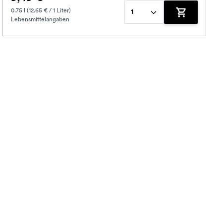
0.75 l (12.65 € / 1 Liter)
1
Lebensmittelangaben
korb hinzufügen
Zum Warenko