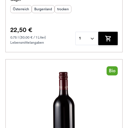
Herkunftsland
Herkunftsregion
:
Geschmack
:
:
Österreich
Burgenland
trocken
22,50 €
0.75 l (30.00 € / 1 Liter)
1
Lebensmittelangaben
enkorb hinzufügen
Zum Waren
Bio