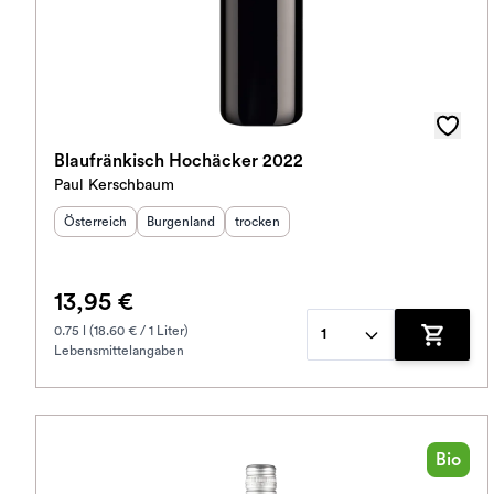
Blaufränkisch Hochäcker 2022
Paul Kerschbaum
Herkunftsland
Herkunftsregion
:
Geschmack
:
:
Österreich
Burgenland
trocken
13,95 €
0.75 l (18.60 € / 1 Liter)
1
Lebensmittelangaben
Zum War
Bio