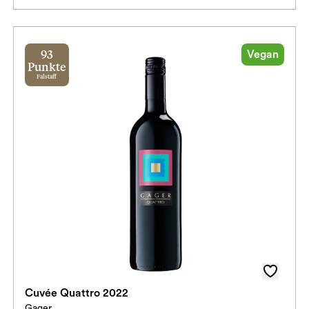
Vegan
93
Punkte
Falstaff
Cuvée Quattro 2022
Gager