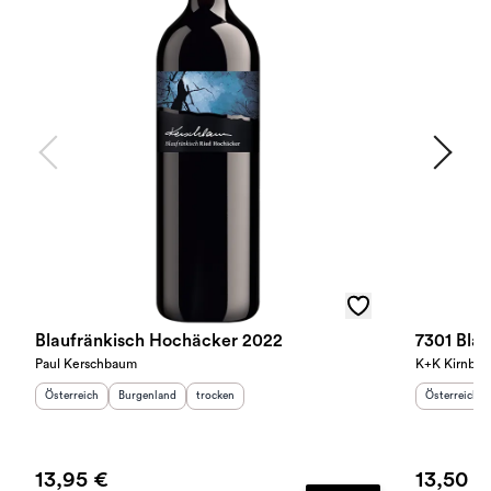
Blaufränkisch Hochäcker 2022
7301 Bla
Paul Kerschbaum
K+K Kirnbau
Herkunftsland
:
Herkunftsregion
Geschmack
:
:
Herkunftslan
Österreich
Burgenland
trocken
Österreich
13,95 €
13,50 €