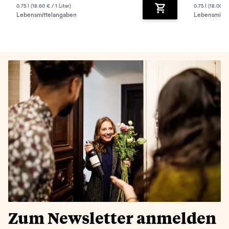
0.75 l (18.60 € / 1 Liter)
0.75 l (18.00 € 
Lebensmittelangaben
Lebensmitte
Zum Warenkorb hinz
Zum Newsletter anmelden