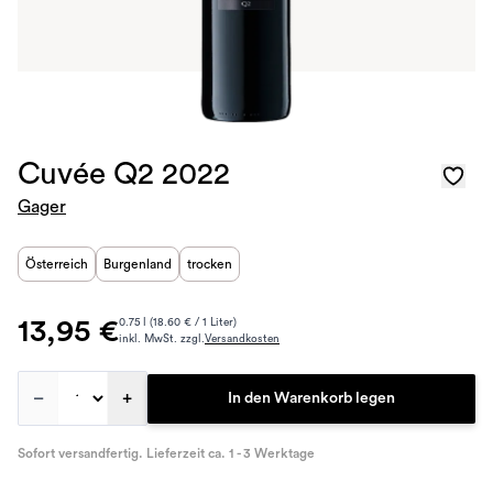
Cuvée Q2 2022
Gager
Österreich
Burgenland
trocken
13,95 €
0.75 l (18.60 € / 1 Liter)
inkl. MwSt. zzgl.
Versandkosten
–
+
In den Warenkorb legen
Sofort versandfertig. Lieferzeit ca. 1 - 3 Werktage