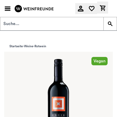
Zum Hauptinhalt springen
Derzeit
Startseite
Weine
Rotwein
Vegan