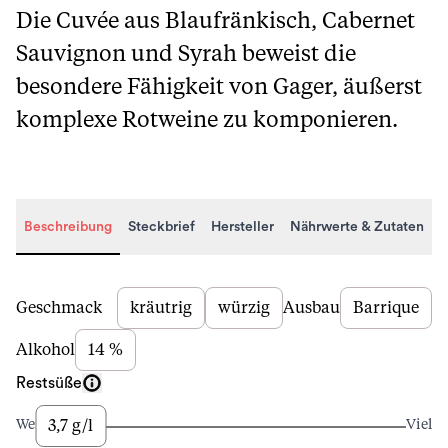
Die Cuvée aus Blaufränkisch, Cabernet
Sauvignon und Syrah beweist die
besondere Fähigkeit von Gager, äußerst
komplexe Rotweine zu komponieren.
Beschreibung
Steckbrief
Hersteller
Nährwerte & Zutaten
Beschreibung
Geschmack
kräutrig
würzig
Ausbau
Barrique
Alkohol
14 %
Restsüße
3,7 g/l
Wenig
Viel