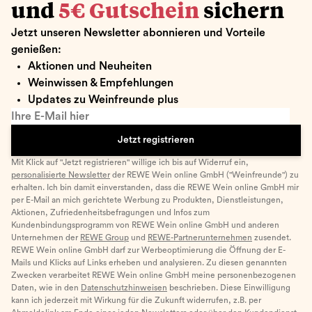
und
5€ Gutschein
sichern
Jetzt unseren Newsletter abonnieren und Vorteile
genießen:
Aktionen und Neuheiten
Weinwissen & Empfehlungen
Updates zu Weinfreunde plus
Ihre E-Mail hier
Jetzt registrieren
Mit Klick auf "Jetzt registrieren" willige ich bis auf Widerruf ein,
personalisierte Newsletter
der REWE Wein online GmbH ("Weinfreunde") zu
erhalten. Ich bin damit einverstanden, dass die REWE Wein online GmbH mir
per E-Mail an mich gerichtete Werbung zu Produkten, Dienstleistungen,
Aktionen, Zufriedenheitsbefragungen und Infos zum
Kundenbindungsprogramm von REWE Wein online GmbH und anderen
Unternehmen der
REWE Group
und
REWE-Partnerunternehmen
zusendet.
REWE Wein online GmbH darf zur Werbeoptimierung die Öffnung der E-
Mails und Klicks auf Links erheben und analysieren. Zu diesen genannten
Zwecken verarbeitet REWE Wein online GmbH meine personenbezogenen
Daten, wie in den
Datenschutzhinweisen
beschrieben. Diese Einwilligung
kann ich jederzeit mit Wirkung für die Zukunft widerrufen, z.B. per