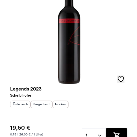
Legends 2023
Scheiblhofer
Herkunftsland
:
Herkunftsregion
Geschmack
:
:
Österreich
Burgenland
trocken
19,50 €
0.75 l (26.00 € / 1 Liter)
1