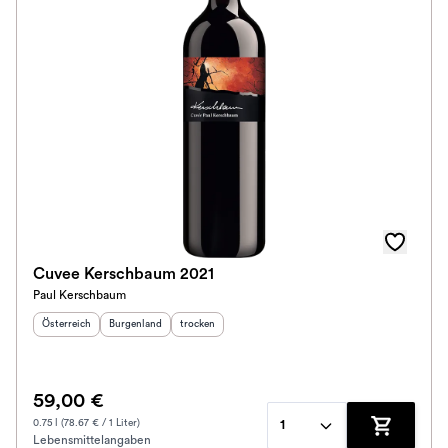
Cuvee Kerschbaum 2021
Paul Kerschbaum
Herkunftsland
:
Herkunftsregion
Geschmack
:
:
Österreich
Burgenland
trocken
59,00 €
0.75 l (78.67 € / 1 Liter)
1
Lebensmittelangaben
Zum Waren