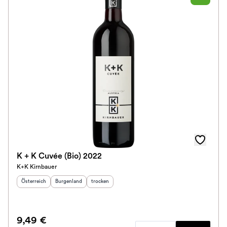
K + K Cuvée (Bio) 2022
K+K Kirnbauer
Herkunftsland
:
Herkunftsregion
Geschmack
:
:
Österreich
Burgenland
trocken
9,49 €