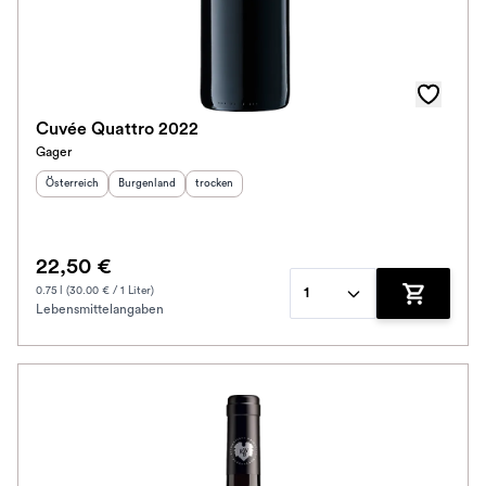
Cuvée Quattro 2022
Gager
Herkunftsland
:
Herkunftsregion
Geschmack
:
:
Österreich
Burgenland
trocken
22,50 €
0.75 l (30.00 € / 1 Liter)
1
Lebensmittelangaben
Zum Waren