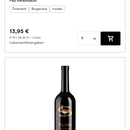
Paul Kerschbaum
Herkunftsland
:
Herkunftsregion
Geschmack
:
:
Österreich
Burgenland
trocken
13,95 €
0.75 l (18.60 € / 1 Liter)
1
Lebensmittelangaben
Zum Waren