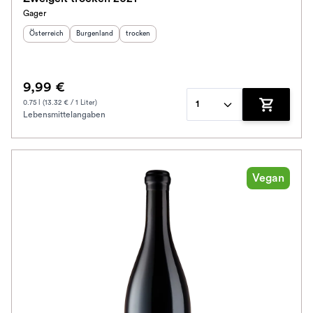
Gager
Herkunftsland
:
Herkunftsregion
Geschmack
:
:
Österreich
Burgenland
trocken
9,99 €
0.75 l (13.32 € / 1 Liter)
1
Lebensmittelangaben
Zum Waren
Vegan