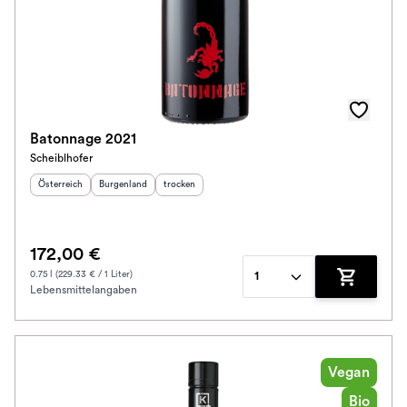
Batonnage 2021
Scheiblhofer
Herkunftsland
:
Herkunftsregion
Geschmack
:
:
Österreich
Burgenland
trocken
172,00 €
0.75 l (229.33 € / 1 Liter)
1
Lebensmittelangaben
Zum Waren
Vegan
Bio