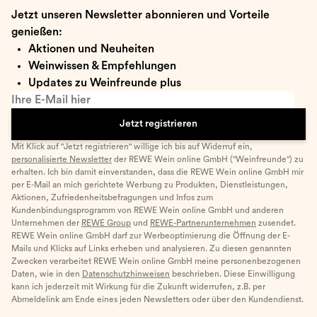
Jetzt unseren Newsletter abonnieren und Vorteile
genießen:
Aktionen und Neuheiten
Weinwissen & Empfehlungen
Updates zu Weinfreunde plus
Ihre E-Mail hier
Jetzt registrieren
Mit Klick auf "Jetzt registrieren" willige ich bis auf Widerruf ein,
personalisierte Newsletter
der REWE Wein online GmbH ("Weinfreunde") zu
erhalten. Ich bin damit einverstanden, dass die REWE Wein online GmbH mir
per E-Mail an mich gerichtete Werbung zu Produkten, Dienstleistungen,
Aktionen, Zufriedenheitsbefragungen und Infos zum
Kundenbindungsprogramm von REWE Wein online GmbH und anderen
Unternehmen der
REWE Group
und
REWE-Partnerunternehmen
zusendet.
REWE Wein online GmbH darf zur Werbeoptimierung die Öffnung der E-
Mails und Klicks auf Links erheben und analysieren. Zu diesen genannten
Zwecken verarbeitet REWE Wein online GmbH meine personenbezogenen
Daten, wie in den
Datenschutzhinweisen
beschrieben. Diese Einwilligung
kann ich jederzeit mit Wirkung für die Zukunft widerrufen, z.B. per
Abmeldelink am Ende eines jeden Newsletters oder über den Kundendienst.