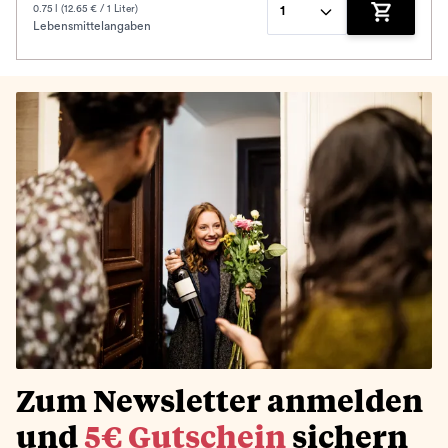
0.75 l (12.65 € / 1 Liter)
1
Lebensmittelangaben
Zum Waren
Zum Newsletter anmelden
und
5€ Gutschein
sichern