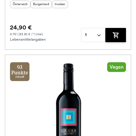
Herkunftsland
:
Herkunftsregion
Geschmack
:
:
Österreich
Burgenland
trocken
24,90 €
0.75 l (33.20 € / 1 Liter)
1
Lebensmittelangaben
Zum Waren
Vegan
93
Punkte
Falstaff