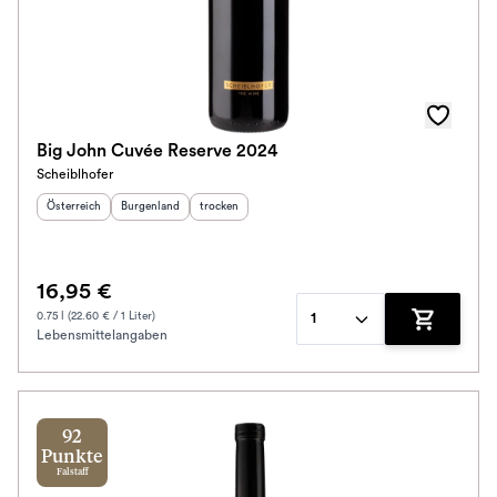
Big John Cuvée Reserve 2024
Scheiblhofer
Herkunftsland
:
Herkunftsregion
Geschmack
:
:
Österreich
Burgenland
trocken
16,95 €
0.75 l (22.60 € / 1 Liter)
1
Lebensmittelangaben
Zum Waren
92
Punkte
Falstaff