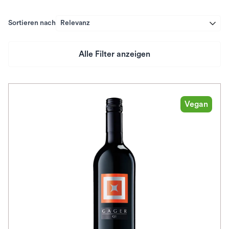
Sortieren nach
Relevanz
Alle Filter anzeigen
Preis
Herkunftsland
Vegan
Rebsorte
Geschmack
Herkunftsregion
Auszeichnungen
Awards