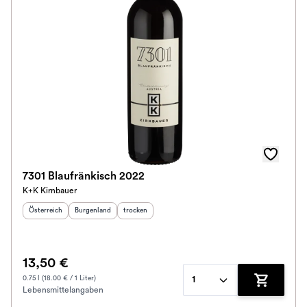
7301 Blaufränkisch 2022
K+K Kirnbauer
Herkunftsland
:
Herkunftsregion
Geschmack
:
:
Österreich
Burgenland
trocken
13,50 €
0.75 l (18.00 € / 1 Liter)
1
Lebensmittelangaben
Zum Waren