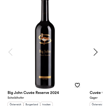
Big John Cuvée Reserve 2024
Cuvée Q
Scheiblhofer
Gager
Herkunftsland
:
Herkunftsregion
Geschmack
:
:
Herkunftslan
Österreich
Burgenland
trocken
Österreich