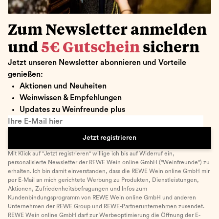
Zum Newsletter anmelden
und
5€ Gutschein
sichern
Jetzt unseren Newsletter abonnieren und Vorteile
genießen:
Aktionen und Neuheiten
Weinwissen & Empfehlungen
Updates zu Weinfreunde plus
Ihre E-Mail hier
Jetzt registrieren
Mit Klick auf "Jetzt registrieren" willige ich bis auf Widerruf ein,
personalisierte Newsletter
der REWE Wein online GmbH ("Weinfreunde") zu
erhalten. Ich bin damit einverstanden, dass die REWE Wein online GmbH mir
per E-Mail an mich gerichtete Werbung zu Produkten, Dienstleistungen,
Aktionen, Zufriedenheitsbefragungen und Infos zum
Kundenbindungsprogramm von REWE Wein online GmbH und anderen
Unternehmen der
REWE Group
und
REWE-Partnerunternehmen
zusendet.
REWE Wein online GmbH darf zur Werbeoptimierung die Öffnung der E-