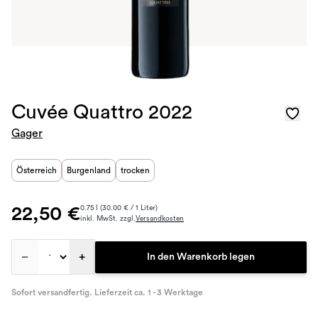
Cuvée Quattro 2022
Gager
Österreich
Burgenland
trocken
22,50 €
0.75 l (30.00 € / 1 Liter)
inkl. MwSt. zzgl.
Versandkosten
–
+
In den Warenkorb legen
Sofort versandfertig. Lieferzeit ca. 1 - 3 Werktage