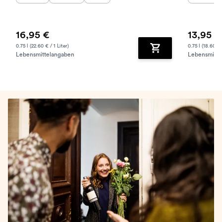
16,95 €
13,95 €
0.75 l (22.60 € / 1 Liter)
0.75 l (18.60 € 
Lebensmittelangaben
Lebensmitte
Zum Warenkorb hinz