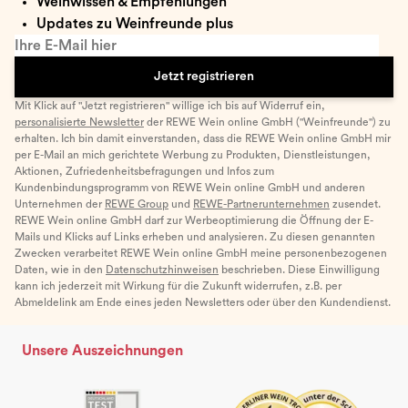
Weinwissen & Empfehlungen
Updates zu Weinfreunde plus
Ihre E-Mail hier
Jetzt registrieren
Mit Klick auf "Jetzt registrieren" willige ich bis auf Widerruf ein,
personalisierte Newsletter
der REWE Wein online GmbH ("Weinfreunde") zu
erhalten. Ich bin damit einverstanden, dass die REWE Wein online GmbH mir
per E-Mail an mich gerichtete Werbung zu Produkten, Dienstleistungen,
Aktionen, Zufriedenheitsbefragungen und Infos zum
Kundenbindungsprogramm von REWE Wein online GmbH und anderen
Unternehmen der
REWE Group
und
REWE-Partnerunternehmen
zusendet.
REWE Wein online GmbH darf zur Werbeoptimierung die Öffnung der E-
Mails und Klicks auf Links erheben und analysieren. Zu diesen genannten
Zwecken verarbeitet REWE Wein online GmbH meine personenbezogenen
Daten, wie in den
Datenschutzhinweisen
beschrieben. Diese Einwilligung
kann ich jederzeit mit Wirkung für die Zukunft widerrufen, z.B. per
Abmeldelink am Ende eines jeden Newsletters oder über den Kundendienst.
Unsere Auszeichnungen