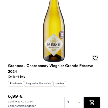
Granbeau Chardonnay Viognier Grande Réserve
2024
Cellier d'Eole
Herkunftsland
:
Herkunftsregion
:
Geschmack
:
Frankreich
Languedoc-Roussillon
trocken
6,99 €
0.75 l (9.32 € / 1 Liter)
1
Lebensmittelangaben
Zum Waren