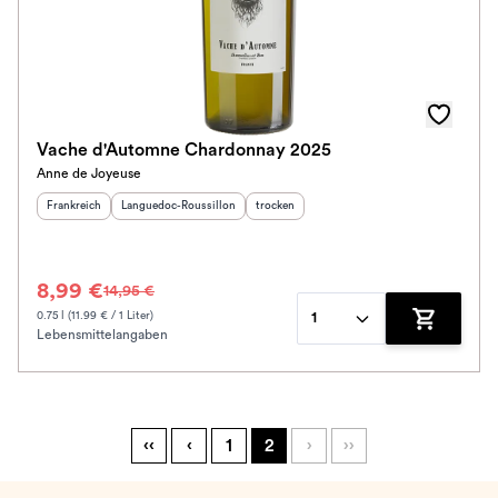
Vache d'Automne Chardonnay 2025
Anne de Joyeuse
Herkunftsland
:
Herkunftsregion
:
Geschmack
:
Frankreich
Languedoc-Roussillon
trocken
8,99 €
14,95 €
0.75 l (11.99 € / 1 Liter)
1
Lebensmittelangaben
Zum Waren
‹‹
‹
1
2
›
››