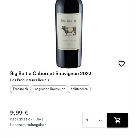
Big Beltie Cabernet Sauvignon 2023
Les Producteurs Réunis
Herkunftsland
:
Herkunftsregion
:
Geschmack
:
Frankreich
Languedoc-Roussillon
halbtrocken
9,99 €
0.75 l (13.32 € / 1 Liter)
1
Lebensmittelangaben
Zum Waren