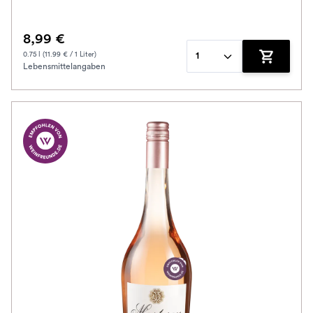
8,99 €
0.75 l (11.99 € / 1 Liter)
1
Lebensmittelangaben
Zum Waren