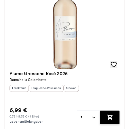
Plume Grenache Rosé 2025
Domaine la Colombette
Herkunftsland
:
Herkunftsregion
:
Geschmack
:
Frankreich
Languedoc-Roussillon
trocken
6,99 €
0.75 l (9.32 € / 1 Liter)
1
Lebensmittelangaben
Zum Waren