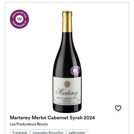
Marterey Merlot Cabernet Syrah 2024
Les Producteurs Réunis
Herkunftsland
:
Herkunftsregion
:
Geschmack
:
Frankreich
Languedoc-Roussillon
halbtrocken