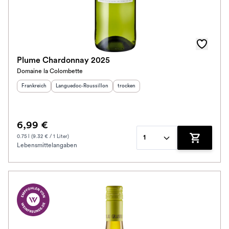
Plume Chardonnay 2025
Domaine la Colombette
Herkunftsland
:
Herkunftsregion
:
Geschmack
:
Frankreich
Languedoc-Roussillon
trocken
6,99 €
0.75 l (9.32 € / 1 Liter)
1
Lebensmittelangaben
Zum Waren