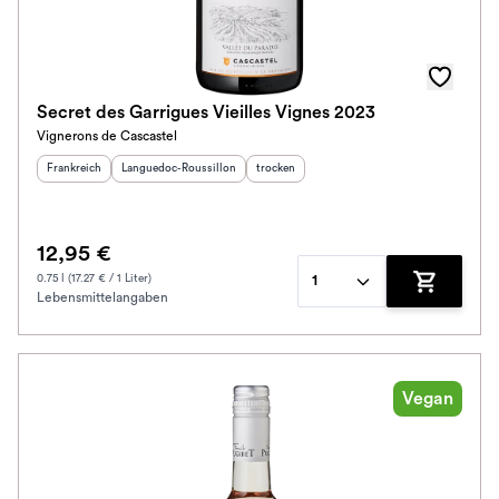
Secret des Garrigues Vieilles Vignes 2023
Vignerons de Cascastel
Herkunftsland
:
Herkunftsregion
:
Geschmack
:
Frankreich
Languedoc-Roussillon
trocken
12,95 €
0.75 l (17.27 € / 1 Liter)
1
Lebensmittelangaben
Zum Waren
Vegan