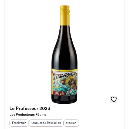
Klassifikation
Ausbau
Im Rewe Handel erhältlich
Le Professeur 2023
Les Producteurs Réunis
Herkunftsland
:
Herkunftsregion
:
Geschmack
:
Frankreich
Languedoc-Roussillon
trocken