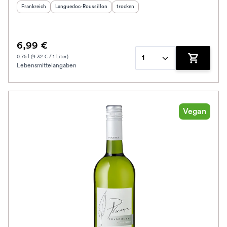
Herkunftsland
:
Herkunftsregion
:
Geschmack
:
Frankreich
Languedoc-Roussillon
trocken
6,99 €
0.75 l (9.32 € / 1 Liter)
1
Lebensmittelangaben
Zum Waren
Vegan