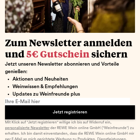
Zum Newsletter anmelden
und
5€ Gutschein
sichern
Jetzt unseren Newsletter abonnieren und Vorteile
genießen:
Aktionen und Neuheiten
Weinwissen & Empfehlungen
Updates zu Weinfreunde plus
Ihre E-Mail hier
Jetzt registrieren
Mit Klick auf "Jetzt registrieren" willige ich bis auf Widerruf ein,
personalisierte Newsletter
der REWE Wein online GmbH ("Weinfreunde") zu
erhalten. Ich bin damit einverstanden, dass die REWE Wein online GmbH mir
per E-Mail an mich gerichtete Werbung zu Produkten, Dienstleistungen,