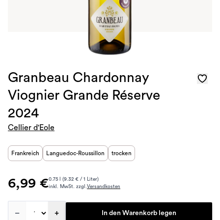
Granbeau Chardonnay
Viognier Grande Réserve
2024
Cellier d'Eole
Frankreich
Languedoc-Roussillon
trocken
6,99 €
0.75 l (9.32 € / 1 Liter)
inkl. MwSt. zzgl.
Versandkosten
–
+
In den Warenkorb legen