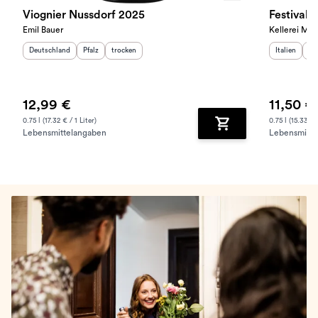
Viognier Nussdorf 2025
Festival
Emil Bauer
Kellerei Mer
Herkunftsland
:
Herkunftsregion
Geschmack
:
:
Herkunftslan
He
Deutschland
Pfalz
trocken
Italien
Sü
12,99 €
11,50 €
0.75 l (17.32 € / 1 Liter)
0.75 l (15.33 € /
Lebensmittelangaben
Lebensmitte
Zum Warenkorb hinz