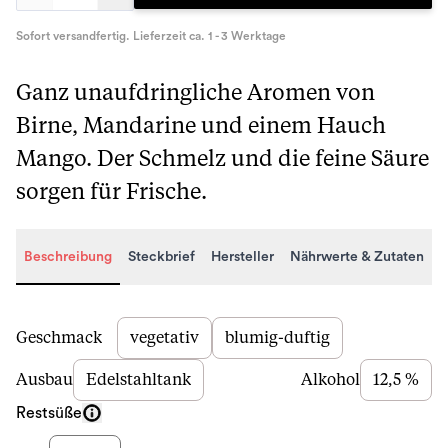
Sofort versandfertig. Lieferzeit ca. 1 - 3 Werktage
Ganz unaufdringliche Aromen von
Birne, Mandarine und einem Hauch
Mango. Der Schmelz und die feine Säure
sorgen für Frische.
Beschreibung
Steckbrief
Hersteller
Nährwerte & Zutaten
Beschreibung
Geschmack
vegetativ
blumig-duftig
Ausbau
Edelstahltank
Alkohol
12,5 %
Restsüße