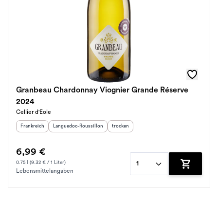
Granbeau Chardonnay Viognier Grande Réserve
2024
Cellier d'Eole
Herkunftsland
:
Herkunftsregion
:
Geschmack
:
Frankreich
Languedoc-Roussillon
trocken
6,99 €
0.75 l (9.32 € / 1 Liter)
1
Lebensmittelangaben
Zum Waren