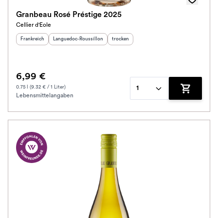
Granbeau Rosé Préstige 2025
Cellier d'Eole
Herkunftsland
:
Herkunftsregion
:
Geschmack
:
Frankreich
Languedoc-Roussillon
trocken
6,99 €
0.75 l (9.32 € / 1 Liter)
1
Lebensmittelangaben
Zum Waren