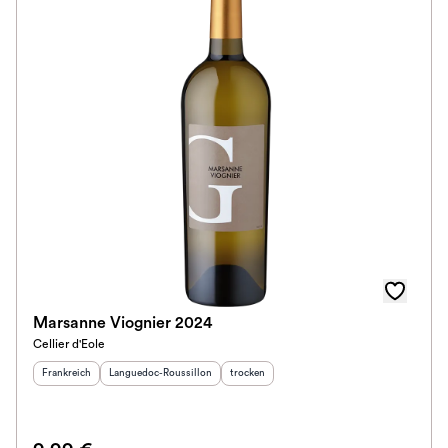
Marsanne Viognier 2024
Cellier d'Eole
Herkunftsland
:
Herkunftsregion
:
Geschmack
:
Frankreich
Languedoc-Roussillon
trocken