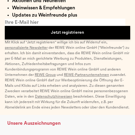
Aktionen und Neuheiten
Weinwissen & Empfehlungen
Updates zu Weinfreunde plus
Ihre E-Mail hier
Jetzt registrieren
Mit Klick auf "Jetzt registrieren" willige ich bis auf Widerruf ein,
personalisierte Newsletter
der REWE Wein online GmbH ("Weinfreunde") zu
erhalten. Ich bin damit einverstanden, dass die REWE Wein online GmbH mir
per E-Mail an mich gerichtete Werbung zu Produkten, Dienstleistungen,
Aktionen, Zufriedenheitsbefragungen und Infos zum
Kundenbindungsprogramm von REWE Wein online GmbH und anderen
Unternehmen der
REWE Group
und
REWE-Partnerunternehmen
zusendet.
REWE Wein online GmbH darf zur Werbeoptimierung die Öffnung der E-
Mails und Klicks auf Links erheben und analysieren. Zu diesen genannten
Zwecken verarbeitet REWE Wein online GmbH meine personenbezogenen
Daten, wie in den
Datenschutzhinweisen
beschrieben. Diese Einwilligung
kann ich jederzeit mit Wirkung für die Zukunft widerrufen, z.B. per
Abmeldelink am Ende eines jeden Newsletters oder über den Kundendienst.
Unsere Auszeichnungen