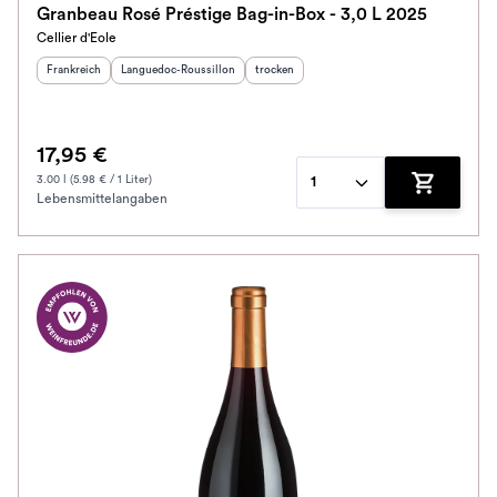
Granbeau Rosé Préstige Bag-in-Box - 3,0 L 2025
Cellier d'Eole
Schmeckt nach
Herkunftsland
:
Herkunftsregion
:
Geschmack
:
Frankreich
Languedoc-Roussillon
trocken
Alkoholfrei
17,95 €
Jahrgang
3.00 l (5.98 € / 1 Liter)
1
Lebensmittelangaben
Zum Waren
Klassifikation
Ausbau
Im Rewe Handel erhältlich