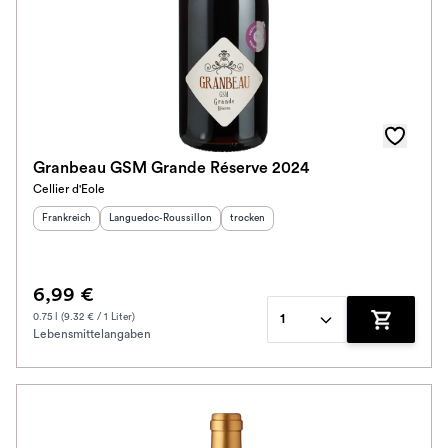
Granbeau GSM Grande Réserve 2024
Cellier d'Eole
Herkunftsland
:
Herkunftsregion
:
Geschmack
:
Frankreich
Languedoc-Roussillon
trocken
6,99 €
0.75 l (9.32 € / 1 Liter)
1
Lebensmittelangaben
Zum Waren