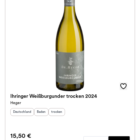
Ihringer Weißburgunder trocken 2024
Heger
Herkunftsland
:
Herkunftsregion
Geschmack
:
:
Deutschland
Baden
trocken
15,50 €