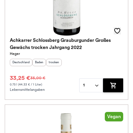
Achkarrer Schlossberg Grauburgunder Großes
Gewächs trocken Jahrgang 2022
Heger
Herkunftsland
:
Herkunftsregion
Geschmack
:
:
Deutschland
Baden
trocken
33,25 €
35,00 €
0.75 l (44.33 € / 1 Liter)
1
Lebensmittelangaben
Zum Waren
Vegan