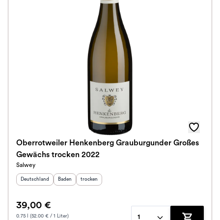
Oberrotweiler Henkenberg Grauburgunder Großes
Gewächs trocken 2022
Salwey
Herkunftsland
:
Herkunftsregion
Geschmack
:
:
Deutschland
Baden
trocken
39,00 €
0.75 l (52.00 € / 1 Liter)
1