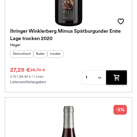
Awards
Farbe
Ihringer Winklerberg Mimus Spätburgunder Erste
Lage trocken 2020
Schmeckt zu
Heger
Herkunftsland
:
Herkunftsregion
Geschmack
:
:
Deutschland
Baden
trocken
Bio / Vegan
27,29 €
28,70 €
Prickler Art
0.75 l (36.39 € / 1 Liter)
1
Lebensmittelangaben
Zum Waren
Schmeckt nach
Alkoholfrei
-5%
Jahrgang
Klassifikation