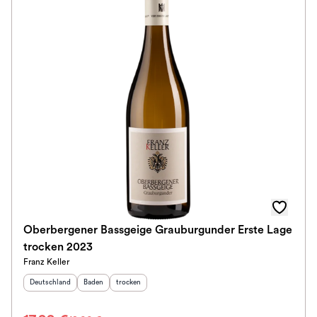
Oberbergener Bassgeige Grauburgunder Erste Lage
trocken 2023
Franz Keller
Herkunftsland
:
Herkunftsregion
Geschmack
:
:
Deutschland
Baden
trocken