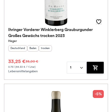
Ihringer Vorderer Winklerberg Grauburgunder
Großes Gewächs trocken 2023
Heger
Herkunftsland
:
Herkunftsregion
Geschmack
:
:
Deutschland
Baden
trocken
33,25 €
35,00 €
0.75 l (44.33 € / 1 Liter)
1
Lebensmittelangaben
Zum Waren
-5%