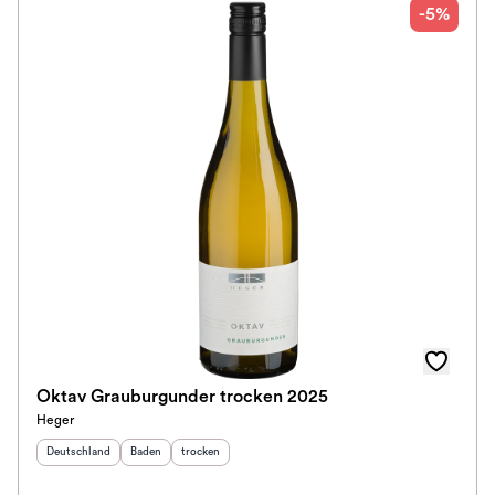
-5%
Oktav Grauburgunder trocken 2025
Heger
Herkunftsland
:
Herkunftsregion
Geschmack
:
:
Deutschland
Baden
trocken