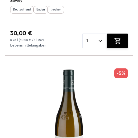
Salwey
Herkunftsland
:
Herkunftsregion
Geschmack
:
:
Deutschland
Baden
trocken
30,00 €
0.75 l (40.00 € / 1 Liter)
1
Lebensmittelangaben
Zum Waren
-5%