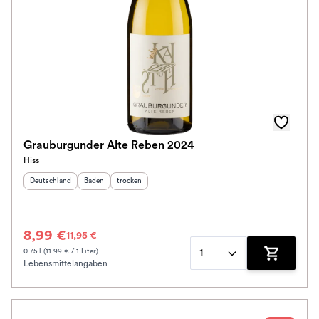
Grauburgunder Alte Reben 2024
Hiss
Herkunftsland
:
Herkunftsregion
Geschmack
:
:
Deutschland
Baden
trocken
8,99 €
11,95 €
0.75 l (11.99 € / 1 Liter)
1
Lebensmittelangaben
Zum Waren