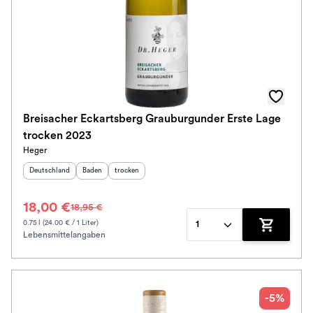
Breisacher Eckartsberg Grauburgunder Erste Lage
trocken 2023
Heger
Herkunftsland
:
Herkunftsregion
Geschmack
:
:
Deutschland
Baden
trocken
18,00 €
18,95 €
0.75 l (24.00 € / 1 Liter)
1
Lebensmittelangaben
Zum Waren
-5%