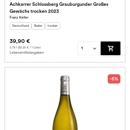
Achkarrer Schlossberg Grauburgunder Großes
Gewächs trocken 2023
Franz Keller
Herkunftsland
:
Herkunftsregion
Geschmack
:
:
Deutschland
Baden
trocken
39,90 €
0.75 l (53.20 € / 1 Liter)
1
Lebensmittelangaben
Zum Waren
-5%