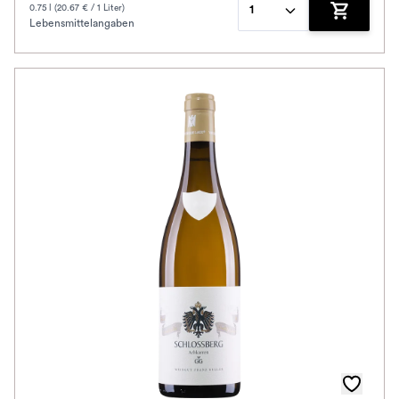
0.75 l (20.67 € / 1 Liter)
1
Lebensmittelangaben
Zum Waren