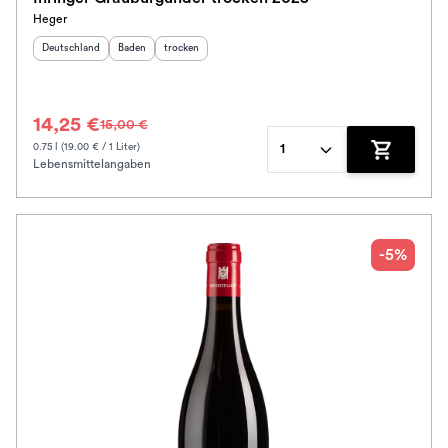
Heger
Herkunftsland
:
Herkunftsregion
Geschmack
:
:
Deutschland
Baden
trocken
14,25 €
15,00 €
0.75 l (19.00 € / 1 Liter)
1
Lebensmittelangaben
Zum Waren
-5%