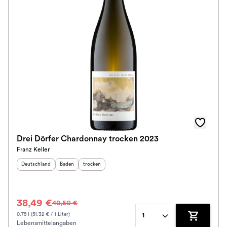
Drei Dörfer Chardonnay trocken 2023
Franz Keller
Herkunftsland
:
Herkunftsregion
Geschmack
:
:
Deutschland
Baden
trocken
38,49 €
40,50 €
0.75 l (51.32 € / 1 Liter)
1
Lebensmittelangaben
Zum Waren