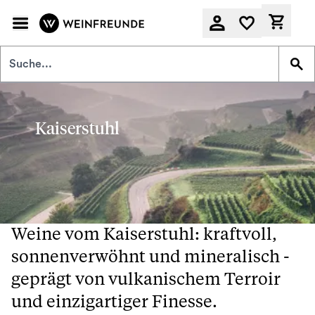
Zum Hauptinhalt springen
Derzeit
Kaiserstuhl
Weine vom Kaiserstuhl: kraftvoll,
sonnenverwöhnt und mineralisch -
geprägt von vulkanischem Terroir
und einzigartiger Finesse.