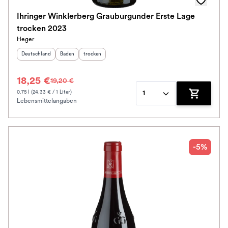
Ihringer Winklerberg Grauburgunder Erste Lage
trocken 2023
Heger
Herkunftsland
:
Herkunftsregion
Geschmack
:
:
Deutschland
Baden
trocken
18,25 €
19,20 €
0.75 l (24.33 € / 1 Liter)
1
Lebensmittelangaben
Zum Waren
-5%