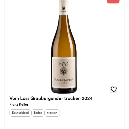
Vom Löss Grauburgunder trocken 2024
Franz Keller
Herkunftsland
:
Herkunftsregion
Geschmack
:
:
Deutschland
Baden
trocken