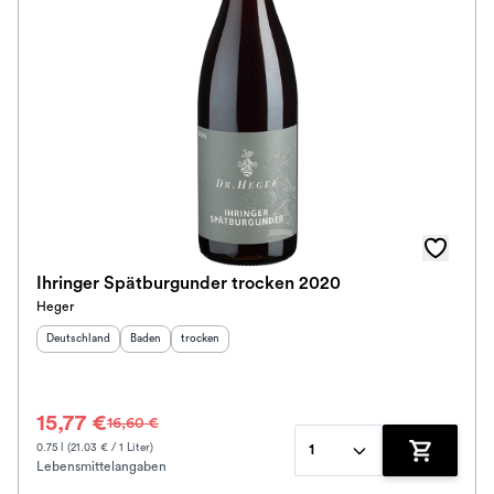
Ausbau
Im Rewe Handel erhältlich
Ihringer Spätburgunder trocken 2020
Heger
Herkunftsland
:
Herkunftsregion
Geschmack
:
:
Deutschland
Baden
trocken
15,77 €
16,60 €
0.75 l (21.03 € / 1 Liter)
1
Lebensmittelangaben
Zum Waren