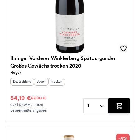
Ihringer Vorderer Winklerberg Spätburgunder
Großes Gewächs trocken 2020
Heger
Herkunftsland
:
Herkunftsregion
Geschmack
:
:
Deutschland
Baden
trocken
54,19 €
57,00 €
0.75 l (72.25 € / 1 Liter)
1
Lebensmittelangaben
Zum Waren
-5%