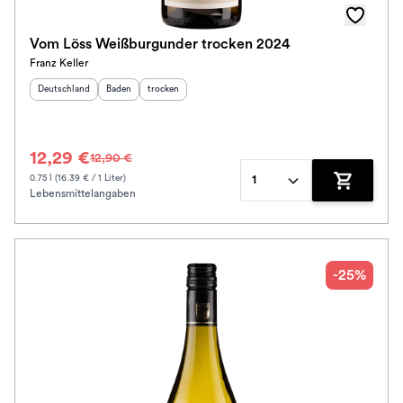
Vom Löss Weißburgunder trocken 2024
Franz Keller
Herkunftsland
:
Herkunftsregion
Geschmack
:
:
Deutschland
Baden
trocken
12,29 €
12,90 €
0.75 l (16.39 € / 1 Liter)
1
Lebensmittelangaben
Zum Waren
-25%