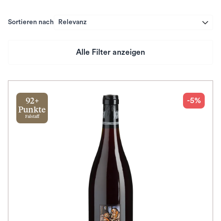
Sortieren nach
Relevanz
Alle Filter anzeigen
Preis
Herkunftsland
-5%
92+
Punkte
Falstaff
Rebsorte
Geschmack
Herkunftsregion
Subregion
Auszeichnungen