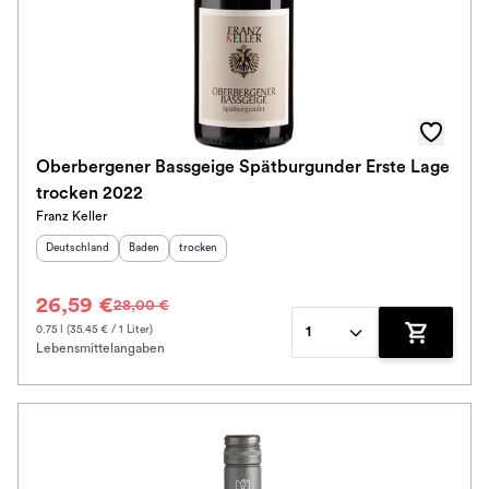
Oberbergener Bassgeige Spätburgunder Erste Lage
trocken 2022
Franz Keller
Herkunftsland
:
Herkunftsregion
Geschmack
:
:
Deutschland
Baden
trocken
26,59 €
28,00 €
0.75 l (35.45 € / 1 Liter)
1
Lebensmittelangaben
Zum Waren