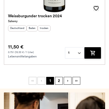
Weissburgunder trocken 2024
Salwey
Herkunftsland
:
Herkunftsregion
Geschmack
:
:
Deutschland
Baden
trocken
11,50 €
0.75 l (15.33 € / 1 Liter)
1
Lebensmittelangaben
Zum Waren
‹‹
‹
1
2
›
››