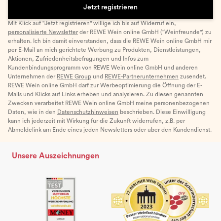
Jetzt registrieren
Mit Klick auf "Jetzt registrieren" willige ich bis auf Widerruf ein,
personalisierte Newsletter
der REWE Wein online GmbH ("Weinfreunde") zu
erhalten. Ich bin damit einverstanden, dass die REWE Wein online GmbH mir
per E-Mail an mich gerichtete Werbung zu Produkten, Dienstleistungen,
Aktionen, Zufriedenheitsbefragungen und Infos zum
Kundenbindungsprogramm von REWE Wein online GmbH und anderen
Unternehmen der
REWE Group
und
REWE-Partnerunternehmen
zusendet.
REWE Wein online GmbH darf zur Werbeoptimierung die Öffnung der E-
Mails und Klicks auf Links erheben und analysieren. Zu diesen genannten
Zwecken verarbeitet REWE Wein online GmbH meine personenbezogenen
Daten, wie in den
Datenschutzhinweisen
beschrieben. Diese Einwilligung
kann ich jederzeit mit Wirkung für die Zukunft widerrufen, z.B. per
Abmeldelink am Ende eines jeden Newsletters oder über den Kundendienst.
Unsere Auszeichnungen