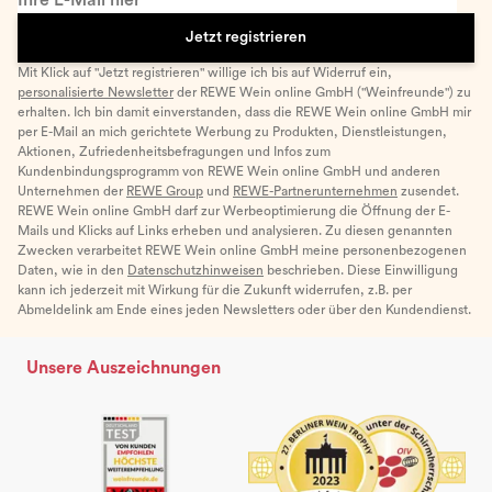
Jetzt registrieren
Mit Klick auf "Jetzt registrieren" willige ich bis auf Widerruf ein,
personalisierte Newsletter
der REWE Wein online GmbH ("Weinfreunde") zu
erhalten. Ich bin damit einverstanden, dass die REWE Wein online GmbH mir
per E-Mail an mich gerichtete Werbung zu Produkten, Dienstleistungen,
Aktionen, Zufriedenheitsbefragungen und Infos zum
Kundenbindungsprogramm von REWE Wein online GmbH und anderen
Unternehmen der
REWE Group
und
REWE-Partnerunternehmen
zusendet.
REWE Wein online GmbH darf zur Werbeoptimierung die Öffnung der E-
Mails und Klicks auf Links erheben und analysieren. Zu diesen genannten
Zwecken verarbeitet REWE Wein online GmbH meine personenbezogenen
Daten, wie in den
Datenschutzhinweisen
beschrieben. Diese Einwilligung
kann ich jederzeit mit Wirkung für die Zukunft widerrufen, z.B. per
Abmeldelink am Ende eines jeden Newsletters oder über den Kundendienst.
Unsere Auszeichnungen