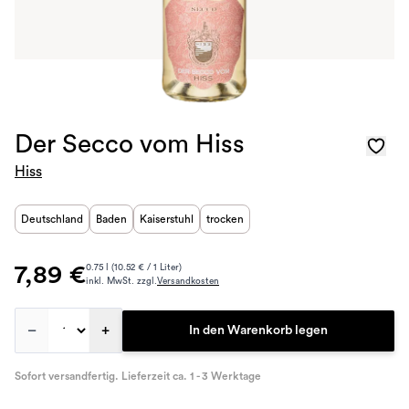
Der Secco vom Hiss
Hiss
Deutschland
Baden
Kaiserstuhl
trocken
7,89 €
0.75 l (10.52 € / 1 Liter)
inkl. MwSt. zzgl.
Versandkosten
–
+
In den Warenkorb legen
Sofort versandfertig. Lieferzeit ca. 1 - 3 Werktage