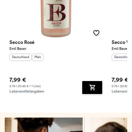
Secco Rosé
Secco W
Emil Bauer
Emil Bauer
Herkunftsland
:
Herkunftsregion
:
Herkunftslan
Deutschland
Pfalz
Deutschland
7,99 €
7,99 €
0.75 l (10.65 € / 1 Liter)
0.75 l (10.65 € /
Lebensmittelangaben
Lebensmitte
Zum Warenkorb hinz