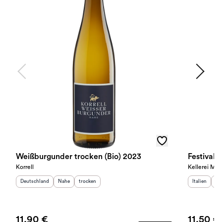
Weißburgunder trocken (Bio) 2023
Festival
Korrell
Kellerei Mer
Herkunftsland
:
Herkunftsregion
Geschmack
:
:
Herkunftslan
He
Deutschland
Nahe
trocken
Italien
Sü
11,90 €
11,50 €