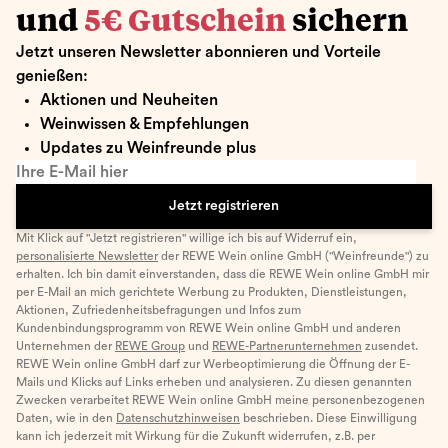
und
5€ Gutschein
sichern
Jetzt unseren Newsletter abonnieren und Vorteile
genießen:
Aktionen und Neuheiten
Weinwissen & Empfehlungen
Updates zu Weinfreunde plus
Ihre E-Mail hier
Jetzt registrieren
Mit Klick auf "Jetzt registrieren" willige ich bis auf Widerruf ein,
personalisierte Newsletter
der REWE Wein online GmbH ("Weinfreunde") zu
erhalten. Ich bin damit einverstanden, dass die REWE Wein online GmbH mir
per E-Mail an mich gerichtete Werbung zu Produkten, Dienstleistungen,
Aktionen, Zufriedenheitsbefragungen und Infos zum
Kundenbindungsprogramm von REWE Wein online GmbH und anderen
Unternehmen der
REWE Group
und
REWE-Partnerunternehmen
zusendet.
REWE Wein online GmbH darf zur Werbeoptimierung die Öffnung der E-
Mails und Klicks auf Links erheben und analysieren. Zu diesen genannten
Zwecken verarbeitet REWE Wein online GmbH meine personenbezogenen
Daten, wie in den
Datenschutzhinweisen
beschrieben. Diese Einwilligung
kann ich jederzeit mit Wirkung für die Zukunft widerrufen, z.B. per