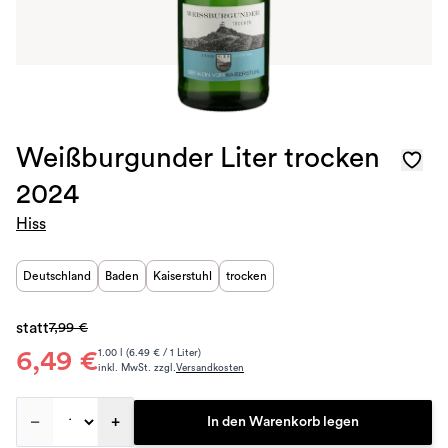
Weißburgunder Liter trocken
2024
Hiss
Deutschland
Baden
Kaiserstuhl
trocken
statt
7,99 €
6,49 €
1.00 l (6.49 € / 1 Liter)
inkl. MwSt. zzgl.
Versandkosten
–
+
In den Warenkorb legen