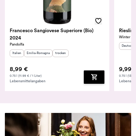
Francesco Sangiovese Superiore (Bio)
Winter
2024
Pandolfa
Herkunfts
Deutschl
Herkunftsland
Herkunftsregion
:
:
Geschmack
:
Italien
Emilia-Romagna
trocken
8,99 €
9,99 
0.75 l (11.99 € / 1 Liter)
0.75 l (13.32
Lebensmittelangaben
Lebensmit
Zum Warenkorb hinz