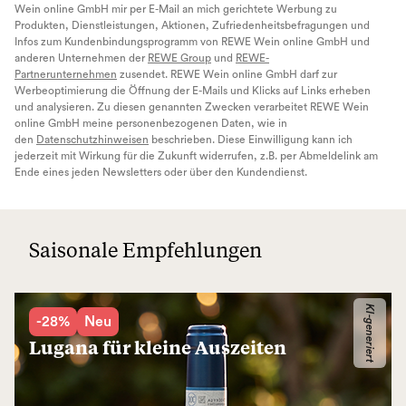
Wein online GmbH mir per E-Mail an mich gerichtete Werbung zu
Produkten, Dienstleistungen, Aktionen, Zufriedenheitsbefragungen und
Infos zum Kundenbindungsprogramm von REWE Wein online GmbH und
anderen Unternehmen der
REWE Group
und
REWE-
Partnerunternehmen
zusendet. REWE Wein online GmbH darf zur
Werbeoptimierung die Öffnung der E-Mails und Klicks auf Links erheben
und analysieren. Zu diesen genannten Zwecken verarbeitet REWE Wein
online GmbH meine personenbezogenen Daten, wie in
den
Datenschutzhinweisen
beschrieben. Diese Einwilligung kann ich
jederzeit mit Wirkung für die Zukunft widerrufen, z.B. per Abmeldelink am
Ende eines jeden Newsletters oder über den Kundendienst.
Saisonale Empfehlungen
KI-generiert
-28%
Neu
Lugana für kleine Auszeiten