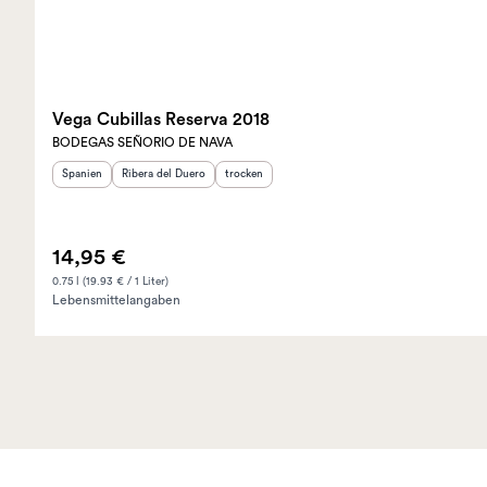
Vega Cubillas Reserva 2018
BODEGAS SEÑORIO DE NAVA
Herkunftsland
Herkunftsregion
:
:
Geschmack
:
Spanien
Ribera del Duero
trocken
14,95 €
0.75 l (19.93 € / 1 Liter)
Lebensmittelangaben