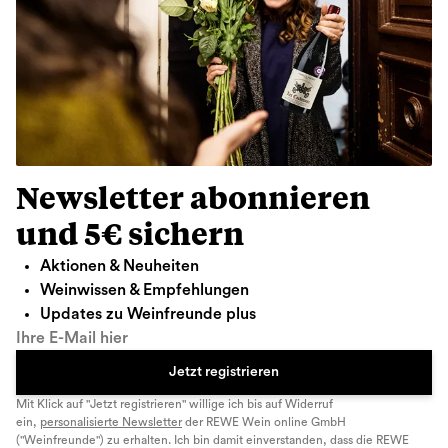
Newsletter abonnieren
und 5€ sichern
Aktionen & Neuheiten
Weinwissen & Empfehlungen
Updates zu Weinfreunde plus
Ihre E-Mail hier
Jetzt registrieren
Mit Klick auf "Jetzt registrieren" willige ich bis auf Widerruf
ein,
personalisierte Newsletter
der REWE Wein online GmbH
("Weinfreunde") zu erhalten. Ich bin damit einverstanden, dass die REWE