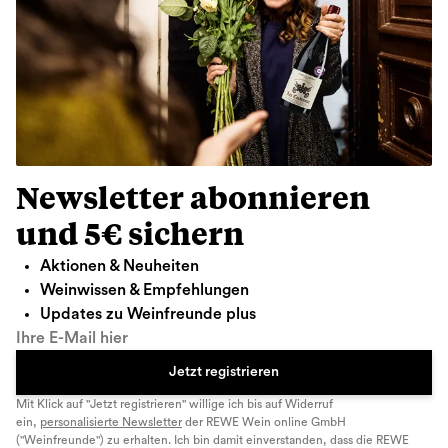
Newsletter abonnieren
und 5€ sichern
Aktionen & Neuheiten
Weinwissen & Empfehlungen
Updates zu Weinfreunde plus
Ihre E-Mail hier
Jetzt registrieren
Mit Klick auf "Jetzt registrieren" willige ich bis auf Widerruf
ein,
personalisierte Newsletter
der REWE Wein online GmbH
("Weinfreunde") zu erhalten. Ich bin damit einverstanden, dass die REWE