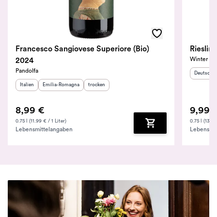
Francesco Sangiovese Superiore (Bio)
Winter
2024
Pandolfa
Herkunfts
Deutschl
Herkunftsland
Herkunftsregion
:
:
Geschmack
:
Italien
Emilia-Romagna
trocken
8,99 €
9,99 
0.75 l (11.99 € / 1 Liter)
0.75 l (13.32
Lebensmittelangaben
Lebensmit
Zum Warenkorb hinz