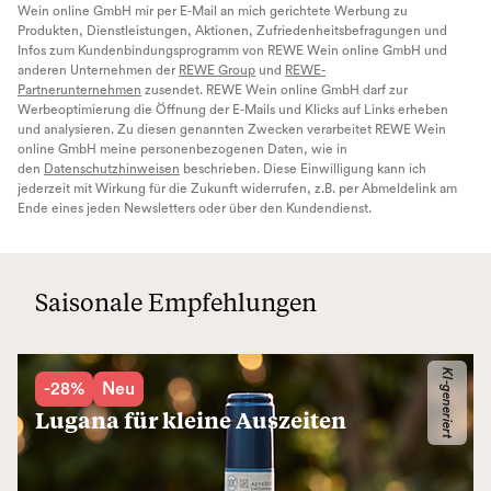
Wein online GmbH mir per E-Mail an mich gerichtete Werbung zu
Produkten, Dienstleistungen, Aktionen, Zufriedenheitsbefragungen und
Infos zum Kundenbindungsprogramm von REWE Wein online GmbH und
anderen Unternehmen der
REWE Group
und
REWE-
Partnerunternehmen
zusendet. REWE Wein online GmbH darf zur
Werbeoptimierung die Öffnung der E-Mails und Klicks auf Links erheben
und analysieren. Zu diesen genannten Zwecken verarbeitet REWE Wein
online GmbH meine personenbezogenen Daten, wie in
den
Datenschutzhinweisen
beschrieben. Diese Einwilligung kann ich
jederzeit mit Wirkung für die Zukunft widerrufen, z.B. per Abmeldelink am
Ende eines jeden Newsletters oder über den Kundendienst.
Saisonale Empfehlungen
KI-generiert
-28%
Neu
Lugana für kleine Auszeiten