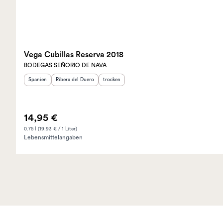
Vega Cubillas Reserva 2018
BODEGAS SEÑORIO DE NAVA
Herkunftsland
Herkunftsregion
:
:
Geschmack
:
Spanien
Ribera del Duero
trocken
14,95 €
0.75 l (19.93 € / 1 Liter)
Lebensmittelangaben