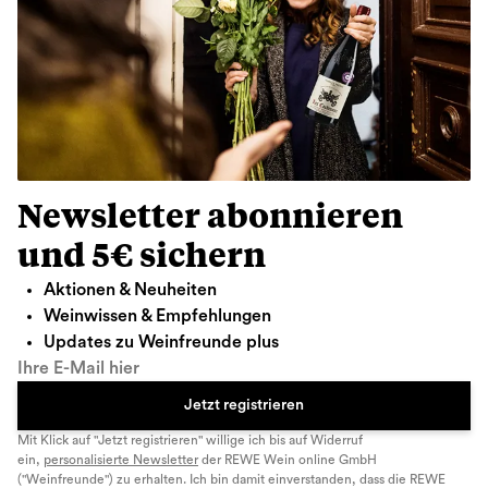
Newsletter abonnieren
und 5€ sichern
Aktionen & Neuheiten
Weinwissen & Empfehlungen
Updates zu Weinfreunde plus
Ihre E-Mail hier
Jetzt registrieren
Mit Klick auf "Jetzt registrieren" willige ich bis auf Widerruf
ein,
personalisierte Newsletter
der REWE Wein online GmbH
("Weinfreunde") zu erhalten. Ich bin damit einverstanden, dass die REWE