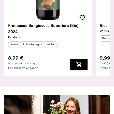
Francesco Sangiovese Superiore (Bio)
Winter
2024
Pandolfa
Herkunfts
Deutschl
Herkunftsland
Herkunftsregion
:
:
Geschmack
:
Italien
Emilia-Romagna
trocken
8,99 €
9,99 
0.75 l (11.99 € / 1 Liter)
0.75 l (13.32
Lebensmittelangaben
Lebensmit
Zum Warenkorb hinz