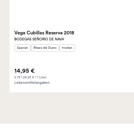
Vega Cubillas Reserva 2018
BODEGAS SEÑORIO DE NAVA
Herkunftsland
Herkunftsregion
:
:
Geschmack
:
Spanien
Ribera del Duero
trocken
14,95 €
0.75 l (19.93 € / 1 Liter)
Lebensmittelangaben