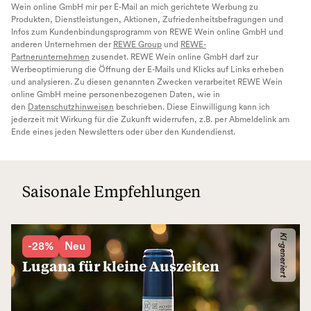
Wein online GmbH mir per E-Mail an mich gerichtete Werbung zu
Produkten, Dienstleistungen, Aktionen, Zufriedenheitsbefragungen und
Infos zum Kundenbindungsprogramm von REWE Wein online GmbH und
anderen Unternehmen der
REWE Group
und
REWE-
Partnerunternehmen
zusendet. REWE Wein online GmbH darf zur
Werbeoptimierung die Öffnung der E-Mails und Klicks auf Links erheben
und analysieren. Zu diesen genannten Zwecken verarbeitet REWE Wein
online GmbH meine personenbezogenen Daten, wie in
den
Datenschutzhinweisen
beschrieben. Diese Einwilligung kann ich
jederzeit mit Wirkung für die Zukunft widerrufen, z.B. per Abmeldelink am
Ende eines jeden Newsletters oder über den Kundendienst.
Saisonale Empfehlungen
KI-generiert
-28%
Neu
Lugana für kleine Auszeiten