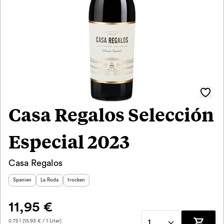
Casa Regalos Selección
Especial 2023
Casa Regalos
Herkunftsland
Herkunftsregion
:
Geschmack
:
:
Spanien
La Roda
trocken
11,95 €
0.75 l (15.93 € / 1 Liter)
1