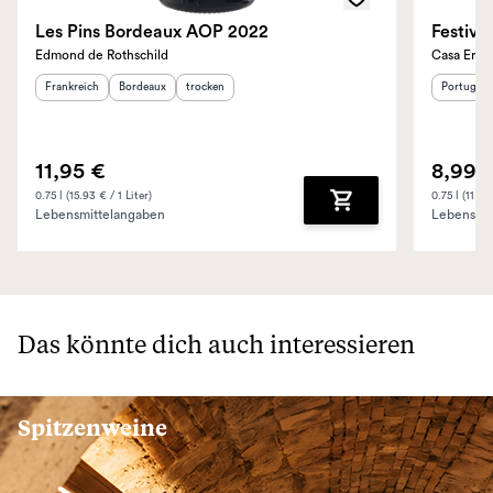
Les Pins Bordeaux AOP 2022
Festivo
Edmond de Rothschild
Casa Ermel
Herkunftsland
:
Herkunftsregion
Geschmack
:
:
Herkunfts
Frankreich
Bordeaux
trocken
Portugal
11,95 €
8,99 
0.75 l (15.93 € / 1 Liter)
0.75 l (11.99
Lebensmittelangaben
Lebensmit
Zum Warenkorb hinz
Das könnte dich auch interessieren
Spitzenweine