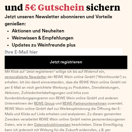
und
5€ Gutschein
sichern
Jetzt unseren Newsletter abonnieren und Vorteile
genießen:
Aktionen und Neuheiten
Weinwissen & Empfehlungen
Updates zu Weinfreunde plus
Ihre E-Mail hier
Jetzt registrieren
Mit Klick auf "Jetzt registrieren" willige ich bis auf Widerruf ein,
personalisierte Newsletter
der REWE Wein online GmbH ("Weinfreunde") zu
erhalten. Ich bin damit einverstanden, dass die REWE Wein online GmbH mir
per E-Mail an mich gerichtete Werbung zu Produkten, Dienstleistungen,
Aktionen, Zufriedenheitsbefragungen und Infos zum
Kundenbindungsprogramm von REWE Wein online GmbH und anderen
Unternehmen der
REWE Group
und
REWE-Partnerunternehmen
zusendet.
REWE Wein online GmbH darf zur Werbeoptimierung die Öffnung der E-
Mails und Klicks auf Links erheben und analysieren. Zu diesen genannten
Zwecken verarbeitet REWE Wein online GmbH meine personenbezogenen
Daten, wie in den
Datenschutzhinweisen
beschrieben. Diese Einwilligung
kann ich jederzeit mit Wirkung für die Zukunft widerrufen, z.B. per