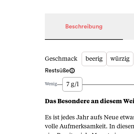
Beschreibung
Beschreibung
Geschmack
beerig
würzig
Restsüße
7 g/l
Wenig
Das Besondere an diesem We
Es ist jedes Jahr aufs Neue et
volle Aufmerksamkeit. In diesen