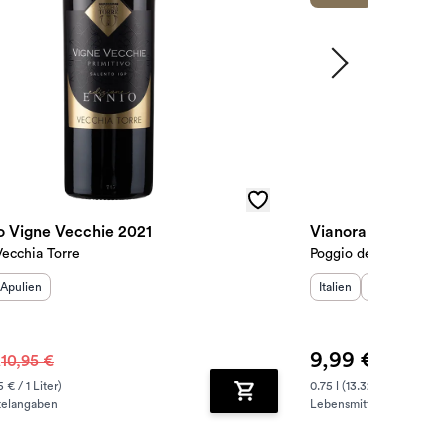
vo Vigne Vecchie 2021
Vianora Primitivo 
ecchia Torre
Poggio della Pace
sland
Herkunftsregion
:
:
Herkunftsland
Herkunftsregi
:
Ge
Apulien
Italien
Apulien
tro
€
9,99 €
10,95 €
5 € / 1 Liter)
0.75 l (13.32 € / 1 Liter)
telangaben
Lebensmittelangaben
zufügen
Zum Warenkorb hinzufügen