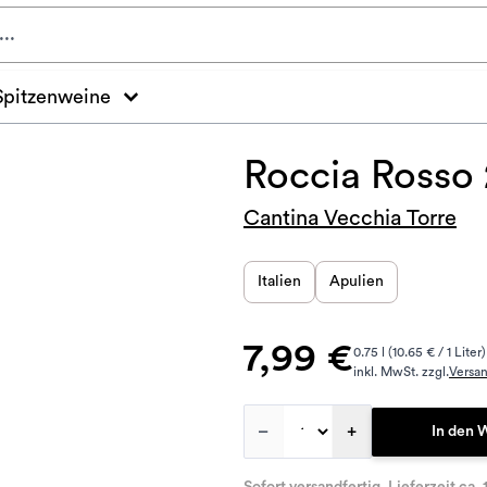
Spitzenweine
Roccia Rosso
Cantina Vecchia Torre
Italien
Apulien
7,99 €
0.75 l (10.65 € / 1 Liter)
inkl. MwSt. zzgl.
Versa
–
+
In den 