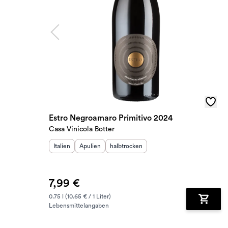
Estro Negroamaro Primitivo 2024
Casa Vinicola Botter
Herkunftsland
Herkunftsregion
:
Geschmack
:
:
Italien
Apulien
halbtrocken
7,99 €
0.75 l (10.65 € / 1 Liter)
Lebensmittelangaben
Zum Wa