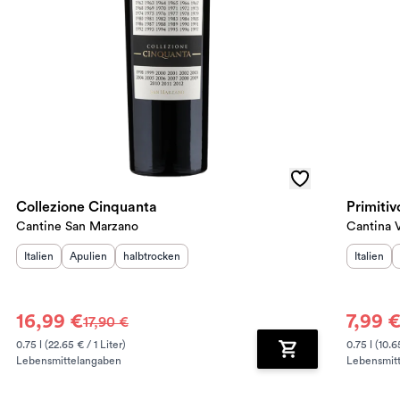
Collezione Cinquanta
Primiti
Cantine San Marzano
Cantina V
Herkunftsland
Herkunftsregion
:
Geschmack
:
:
Herkunft
Italien
Apulien
halbtrocken
Italien
16,99 €
7,99 
17,90 €
0.75 l (22.65 € / 1 Liter)
0.75 l (10.6
Lebensmittelangaben
Lebensmit
renkorb hinzufügen
Zum Warenkorb hin