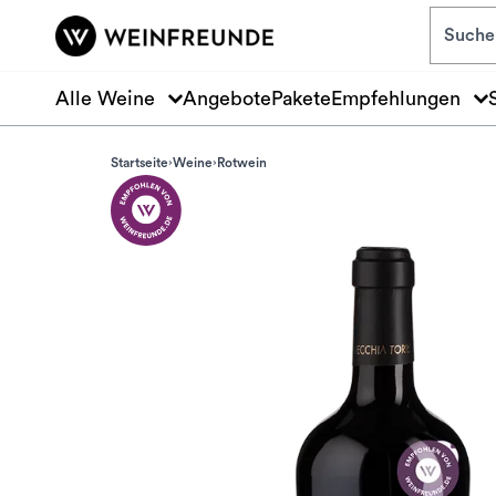
Zum Hauptinhalt springen
Alle Weine
Angebote
Pakete
Empfehlungen
Startseite
Weine
Rotwein