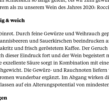
nn schließlich so lange gefeilt, bis wir zum g
erem als zu unserem Wein des Jahres 2020: Rocci
ig & weich
binrot. Durch feine Gewürze und Weihrauch gep
hannisbeeren und Sauerkirschen beeindrucken a
kritz und frisch geröstetem Kaffee. Der Geruch w
h dieser Eindruck fort und der Wein begeistert 
 exzellente Säure sorgt in Kombination mit ein
hgewicht. Die Gewürz- und Rauchnoten liefern w
aromen wunderbar ergänzt. Im Abgang wirken di
assen auf ein Alterungspotential von mindesten
gen