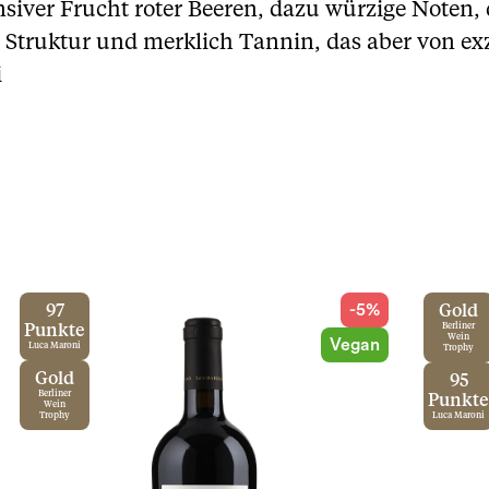
nsiver Frucht roter Beeren, dazu würzige Noten,
 Struktur und merklich Tannin, das aber von exz
i
-5%
97
Gold
Punkte
Berliner
Wein
Vegan
Luca Maroni
Trophy
Gold
95
Berliner
Punkte
Wein
Trophy
Luca Maroni