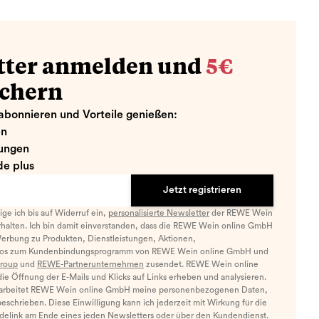
tter anmelden und
5€
ichern
abonnieren und Vorteile genießen:
en
ungen
e plus
Jetzt registrieren
llige ich bis auf Widerruf ein,
personalisierte Newsletter
der REWE Wein
halten. Ich bin damit einverstanden, dass die REWE Wein online GmbH
Werbung zu Produkten, Dienstleistungen, Aktionen,
nfos zum Kundenbindungsprogramm von REWE Wein online GmbH und
roup
und
REWE-Partnerunternehmen
zusendet. REWE Wein online
e Öffnung der E-Mails und Klicks auf Links erheben und analysieren.
arbeitet REWE Wein online GmbH meine personenbezogenen Daten,
eschrieben. Diese Einwilligung kann ich jederzeit mit Wirkung für die
ldelink am Ende eines jeden Newsletters oder über den Kundendienst.