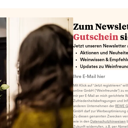
Zum Newsle
Gutschein
s
Jetzt unseren Newsletter 
Aktionen und Neuheit
Weinwissen & Empfehl
Updates zu Weinfreund
Ihre E-Mail hier
Mit Klick auf "Jetzt registrieren" wi
online GmbH ("Weinfreunde") zu er
mir per E-Mail an mich gerichtete 
Zufriedenheitsbefragungen und I
anderen Unternehmen der
REWE G
GmbH darf zur Werbeoptimierung di
Zu diesen genannten Zwecken ver
wie in den
Datenschutzhinweisen
b
Zukunft widerrufen, z.B. per Abme