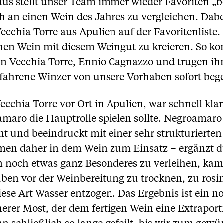
aus stellt unser Team immer wieder Favoriten „be
an einen Wein des Jahres zu vergleichen. Dabe
chia Torre aus Apulien auf der Favoritenliste. E
enen Wein mit diesem Weingut zu kreieren. So ko
 Vecchia Torre, Ennio Cagnazzo und trugen ihm 
rfahrene Winzer von unsere Vorhaben sofort bege
ecchia Torre vor Ort in Apulien, war schnell kla
maro die Hauptrolle spielen sollte. Negroamaro i
 und beeindruckt mit einer sehr strukturierten 
men daher in dem Wein zum Einsatz – ergänzt d
 noch etwas ganz Besonderes zu verleihen, kam
ben vor der Weinbereitung zu trocknen, zu rosi
ese Art Wasser entzogen. Das Ergebnis ist ein n
erer Most, der dem fertigen Wein eine Extraport