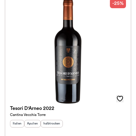
-25%
Tesori D'Arneo 2022
Cantina Vecchia Torre
Herkunftsland
Herkunftsregion
:
Geschmack
:
:
Italien
Apulien
halbtrocken