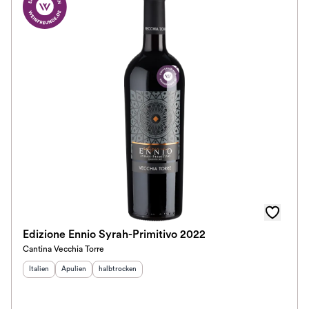
Edizione Ennio Syrah-Primitivo 2022
Cantina Vecchia Torre
Herkunftsland
Herkunftsregion
:
Geschmack
:
:
Italien
Apulien
halbtrocken