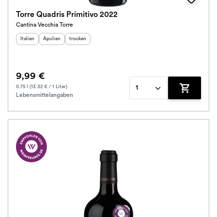
Torre Quadris Primitivo 2022
Cantina Vecchia Torre
Herkunftsland
Herkunftsregion
:
Geschmack
:
:
Italien
Apulien
trocken
9,99 €
0.75 l (13.32 € / 1 Liter)
1
Lebensmittelangaben
Zum Waren