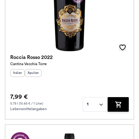
Roccia Rosso 2022
Cantina Vecchia Torre
Herkunftsland
Herkunftsregion
:
:
Italien
Apulien
7,99 €
0.75 l (10.65 € / 1 Liter)
1
Lebensmittelangaben
Zum Waren