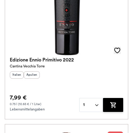
Edizione Ennio Primitivo 2022
Cantina Vecchia Torre
Herkunftsland
Herkunftsregion
:
:
Italien
Apulien
7,99 €
0.75 l (10.65 € / 1 Liter)
1
Lebensmittelangaben
Zum Waren