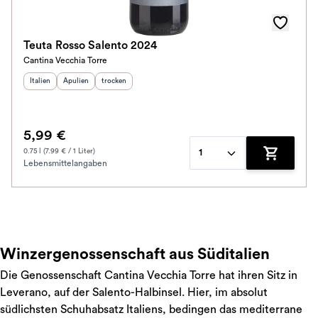
Teuta Rosso Salento 2024
Cantina Vecchia Torre
Herkunftsland
Herkunftsregion
:
Geschmack
:
:
Italien
Apulien
trocken
5,99 €
0.75 l (7.99 € / 1 Liter)
1
Lebensmittelangaben
Zum Waren
Winzergenossenschaft aus Süditalien
Die Genossenschaft Cantina Vecchia Torre hat ihren Sitz in
Leverano, auf der Salento-Halbinsel. Hier, im absolut
südlichsten Schuhabsatz Italiens, bedingen das mediterrane