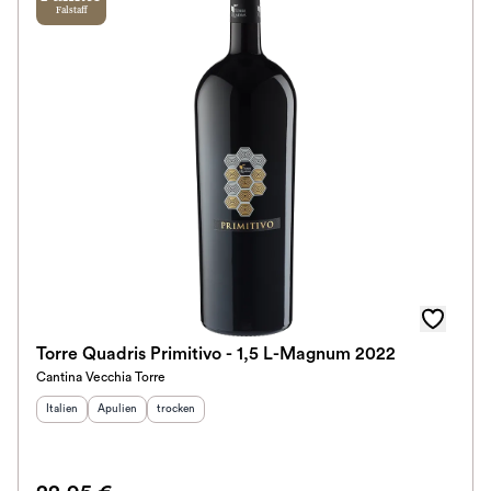
Falstaff
Torre Quadris Primitivo - 1,5 L-Magnum 2022
Cantina Vecchia Torre
Herkunftsland
Herkunftsregion
:
Geschmack
:
:
Italien
Apulien
trocken