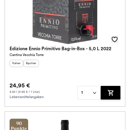
Edizione Ennio Primitivo Bag-in-Box - 5,0 L 2022
Cantina Vecchia Torre
Herkunftsland
Herkunftsregion
:
:
Italien
Apulien
24,95 €
5.00 l (4.99 € / 1 Liter)
1
Lebensmittelangaben
Zum Waren
90
Punkte