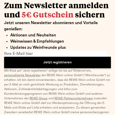
Zum Newsletter anmelden
und
5€ Gutschein
sichern
Jetzt unseren Newsletter abonnieren und Vorteile
genießen:
Aktionen und Neuheiten
Weinwissen & Empfehlungen
Updates zu Weinfreunde plus
Ihre E-Mail hier
Jetzt registrieren
Mit Klick auf "Jetzt registrieren" willige ich bis auf Widerruf ein,
personalisierte Newsletter
der REWE Wein online GmbH ("Weinfreunde") zu
erhalten. Ich bin damit einverstanden, dass die REWE Wein online GmbH mir
per E-Mail an mich gerichtete Werbung zu Produkten, Dienstleistungen,
Aktionen, Zufriedenheitsbefragungen und Infos zum
Kundenbindungsprogramm von REWE Wein online GmbH und anderen
Unternehmen der
REWE Group
und
REWE-Partnerunternehmen
zusendet.
REWE Wein online GmbH darf zur Werbeoptimierung die Öffnung der E-
Mails und Klicks auf Links erheben und analysieren. Zu diesen genannten
Zwecken verarbeitet REWE Wein online GmbH meine personenbezogenen