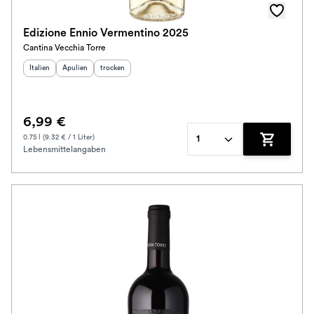
Edizione Ennio Vermentino 2025
Cantina Vecchia Torre
Herkunftsland
Herkunftsregion
:
Geschmack
:
:
Italien
Apulien
trocken
6,99 €
0.75 l (9.32 € / 1 Liter)
1
Lebensmittelangaben
Zum Waren