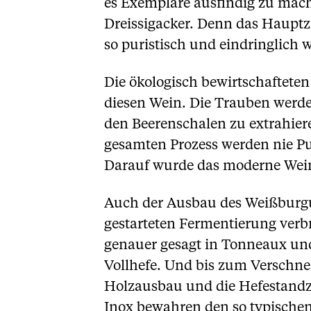
es Exemplare ausfindig zu mac
Dreissigacker. Denn das Hauptzi
so puristisch und eindringlich 
Die ökologisch bewirtschaftet
diesen Wein. Die Trauben werde
den Beerenschalen zu extrahiere
gesamten Prozess werden nie Pum
Darauf wurde das moderne Wein
Auch der Ausbau des Weißburgun
gestarteten Fermentierung verb
genauer gesagt in Tonneaux un
Vollhefe. Und bis zum Verschnei
Holzausbau und die Hefestandze
Inox bewahren den so typischen