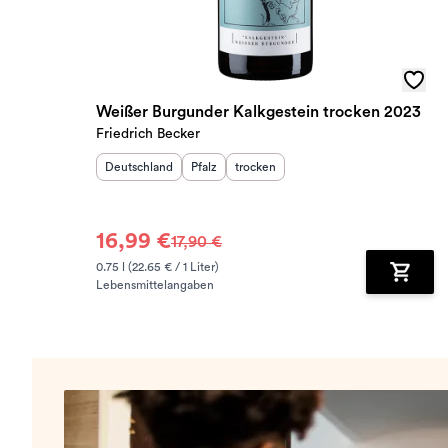
Weißer Burgunder Kalkgestein trocken 2023
Friedrich Becker
Herkunftsland
:
Herkunftsregion
Geschmack
:
:
Deutschland
Pfalz
trocken
16,99 €
17,90 €
0.75 l (22.65 € / 1 Liter)
Lebensmittelangaben
Zum Wa