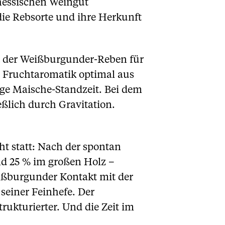
hessischen Weingut
 die Rebsorte und ihre Herkunft
t der Weißburgunder-Reben für
e Fruchtaromatik optimal aus
ige Maische-Standzeit. Bei dem
ßlich durch Gravitation.
t statt: Nach der spontan
nd 25 % im großen Holz –
ißburgunder Kontakt mit der
seiner Feinhefe. Der
ukturierter. Und die Zeit im