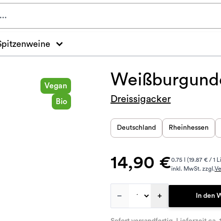
Spitzenweine
Weißburgunde
Vegan
Dreissigacker
Bio
Deutschland
Rheinhessen
14,90 €
0.75 l (19.87 € / 1 L
inkl. MwSt. zzgl.
Ve
–
+
In den 