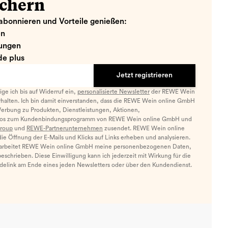
ichern
abonnieren und Vorteile genießen:
en
ungen
e plus
Jetzt registrieren
llige ich bis auf Widerruf ein,
personalisierte Newsletter
der REWE Wein
halten. Ich bin damit einverstanden, dass die REWE Wein online GmbH
Werbung zu Produkten, Dienstleistungen, Aktionen,
nfos zum Kundenbindungsprogramm von REWE Wein online GmbH und
roup
und
REWE-Partnerunternehmen
zusendet. REWE Wein online
e Öffnung der E-Mails und Klicks auf Links erheben und analysieren.
arbeitet REWE Wein online GmbH meine personenbezogenen Daten,
eschrieben. Diese Einwilligung kann ich jederzeit mit Wirkung für die
ldelink am Ende eines jeden Newsletters oder über den Kundendienst.