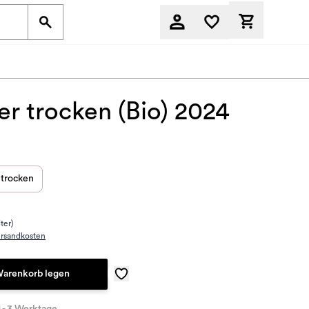
Derzeit befi
r trocken (Bio) 2024
trocken
iter)
rsandkosten
Warenkorb legen