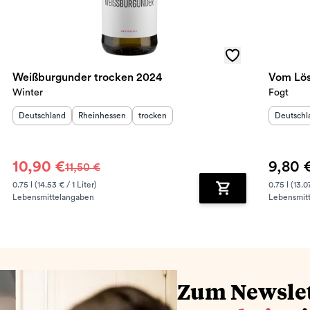
Weißburgunder trocken 2024
Vom Lös
Winter
Fogt
Herkunftsland
:
Herkunftsregion
Geschmack
:
:
Herkunft
Deutschland
Rheinhessen
trocken
Deutschl
10,90 €
9,80 
11,50 €
0.75 l (14.53 € / 1 Liter)
0.75 l (13.0
Lebensmittelangaben
Lebensmit
renkorb hinzufügen
Zum Warenkorb hin
Zum Newsle