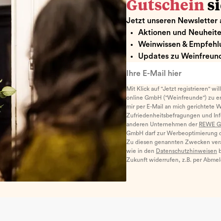
Gutschein
s
Jetzt unseren Newsletter 
Aktionen und Neuheit
Weinwissen & Empfehl
Updates zu Weinfreund
Ihre E-Mail hier
Mit Klick auf "Jetzt registrieren" wi
online GmbH ("Weinfreunde") zu er
mir per E-Mail an mich gerichtete 
Zufriedenheitsbefragungen und I
anderen Unternehmen der
REWE G
GmbH darf zur Werbeoptimierung di
Zu diesen genannten Zwecken ver
wie in den
Datenschutzhinweisen
b
Zukunft widerrufen, z.B. per Abme