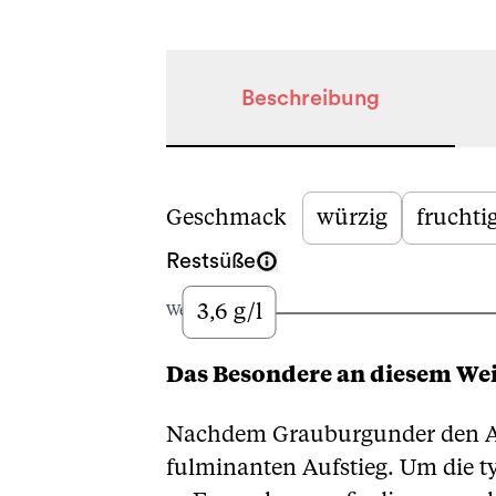
Beschreibung
Beschreibung
Geschmack
würzig
fruchti
Restsüße
3,6 g/l
Wenig
Das Besondere an diesem We
Nachdem Grauburgunder den Anf
fulminanten Aufstieg. Um die t