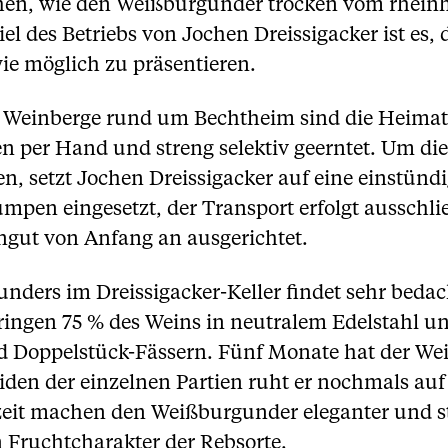
hen, wie den Weißburgunder trocken vom rhein
el des Betriebs von Jochen Dreissigacker ist es,
wie möglich zu präsentieren.
en Weinberge rund um Bechtheim sind die Heima
n per Hand und streng selektiv geerntet. Um di
n, setzt Jochen Dreissigacker auf eine einstünd
pen eingesetzt, der Transport erfolgt ausschlie
gut von Anfang an ausgerichtet.
ders im Dreissigacker-Keller findet sehr bedach
ringen 75 % des Weins in neutralem Edelstahl u
d Doppelstück-Fässern. Fünf Monate hat der We
den der einzelnen Partien ruht er nochmals auf 
it machen den Weißburgunder eleganter und str
 Fruchtcharakter der Rebsorte.