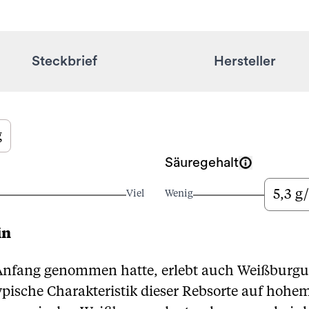
Steckbrief
Hersteller
g
Säuregehalt
5,3 g/
Viel
Wenig
in
ang genommen hatte, erlebt auch Weißburgund
ypische Charakteristik dieser Rebsorte auf hohe