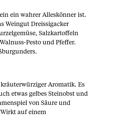
n ein wahrer Alleskönner ist.
as Weingut Dreissigacker
urzelgemüse, Salzkartoffeln
Walnuss-Pesto und Pfeffer.
ißburgunders.
 kräuterwürziger Aromatik. Es
uch etwas gelbes Steinobst und
mmenspiel von Säure und
Wirkt auf einem