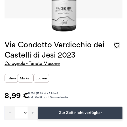
Via Condotto Verdicchio dei
Castelli di Jesi 2023
Cológnola - Tenuta Musone
Italien
Marken
trocken
8,99 €
0.75 l (11.99 € / 1 Liter)
inkl. MwSt. zzgl.
Versandkosten
–
+
Zur Zeit nicht verfügbar