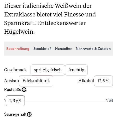
Dieser italienische Weißwein der
Extraklasse bietet viel Finesse und
Spannkraft. Entdeckenswerter
Hügelwein.
Beschreibung
Steckbrief
Hersteller
Nährwerte & Zutaten
Beschreibung
Geschmack
spritzig-frisch
fruchtig
Ausbau
Edelstahltank
Alkohol
12,5 %
Restsüße
2,3 g/l
Wenig
Viel
Säuregehalt