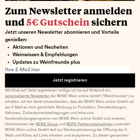
Zum Newsletter anmelden
und
5€ Gutschein
sichern
Jetzt unseren Newsletter abonnieren und Vorteile
genießen:
Aktionen und Neuheiten
Weinwissen & Empfehlungen
Updates zu Weinfreunde plus
Ihre E-Mail hier
Jetzt registrieren
Mit Klick auf "Jetzt registrieren" willige ich bis auf Widerruf ein,
personalisierte Newsletter
der REWE Wein online GmbH ("Weinfreunde") zu
erhalten. Ich bin damit einverstanden, dass die REWE Wein online GmbH mir
per E-Mail an mich gerichtete Werbung zu Produkten, Dienstleistungen,
Aktionen, Zufriedenheitsbefragungen und Infos zum
Kundenbindungsprogramm von REWE Wein online GmbH und anderen
Unternehmen der
REWE Group
und
REWE-Partnerunternehmen
zusendet.
REWE Wein online GmbH darf zur Werbeoptimierung die Öffnung der E-
Mails und Klicks auf Links erheben und analysieren. Zu diesen genannten