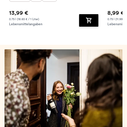
13,99 €
8,99 €
0.75 l (18.65 € / 1 Liter)
0.75 l (11.99 € /
Lebensmittelangaben
Lebensmitte
Zum Warenkorb hinz