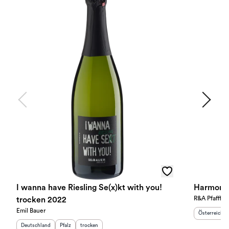
I wanna have Riesling Se(x)kt with you!
Harmony 
R&A Pfaffl
trocken 2022
Emil Bauer
Herkunftslan
Österreich
Herkunftsland
:
Herkunftsregion
Geschmack
:
:
Deutschland
Pfalz
trocken