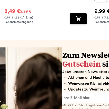
8,49 €
9,99 
9,99 €
0.75 l (11.32 € / 1 Liter)
0.75 l (13.3
Lebensmittelangaben
Lebensmit
renkorb hinzufügen
Zum Warenkorb hin
Zum Newsle
Gutschein
s
Jetzt unseren Newsletter 
Aktionen und Neuheit
Weinwissen & Empfehl
Updates zu Weinfreund
Ihre E-Mail hier
Mit Klick auf "Jetzt registrieren" wi