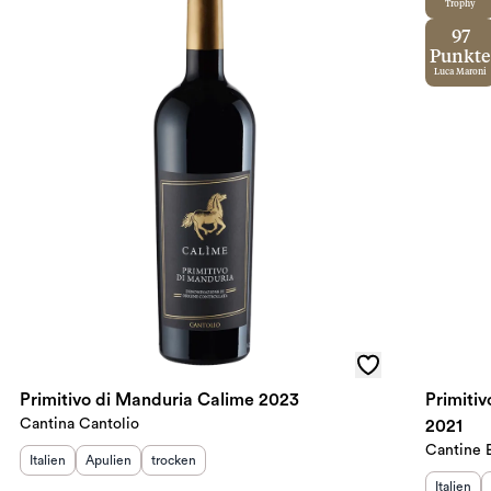
Trophy
97
Punkte
Luca Maroni
Primitivo di Manduria Calime 2023
Primiti
Cantina Cantolio
2021
Cantine 
Herkunftsland
Herkunftsregion
:
Geschmack
:
:
Italien
Apulien
trocken
Herkunft
Italien