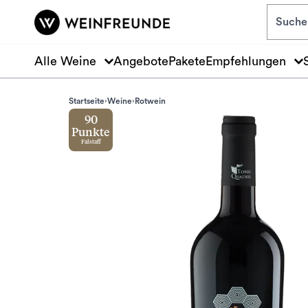
Zum Hauptinhalt springen
Alle Weine
Angebote
Pakete
Empfehlungen
Startseite
Weine
Rotwein
90
Punkte
Falstaff