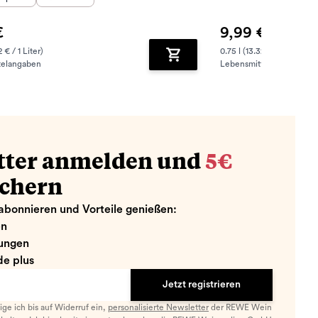
€
9,99 €
2 € / 1 Liter)
0.75 l (13.32 € / 1 Liter)
telangaben
Lebensmittelangaben
zufügen
Zum Warenkorb hinzufügen
tter anmelden und
5€
ichern
abonnieren und Vorteile genießen:
en
ungen
e plus
Jetzt registrieren
llige ich bis auf Widerruf ein,
personalisierte Newsletter
der REWE Wein