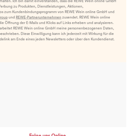
halten. Ich bin damit einverstanden, dass die REWE Wein online GmbH
Werbung zu Produkten, Dienstleistungen, Aktionen,
nfos zum Kundenbindungsprogramm von REWE Wein online GmbH und
roup
und
REWE-Partnerunternehmen
zusendet. REWE Wein online
e Öffnung der E-Mails und Klicks auf Links erheben und analysieren.
arbeitet REWE Wein online GmbH meine personenbezogenen Daten,
eschrieben. Diese Einwilligung kann ich jederzeit mit Wirkung für die
ldelink am Ende eines jeden Newsletters oder über den Kundendienst.
Folge uns Online