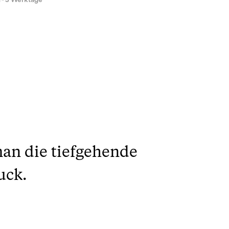
1 - 3 Werktage
man die tiefgehende
uck.