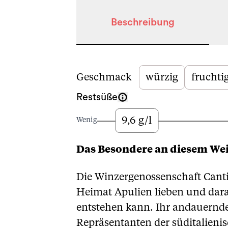
Beschreibung
Beschreibung
Geschmack
würzig
fruchti
Restsüße
9,6 g/l
Wenig
Das Besondere an diesem We
Die Winzergenossenschaft Canti
Heimat Apulien lieben und daran
entstehen kann. Ihr andauernde
Repräsentanten der süditalieni