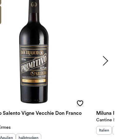
vo Salento Vigne Vecchie Don Franco
Miluna Primitivo d
Cantine San Marzano
Ermes
Herkunftsland
Herkunftsregi
:
Italien
Apulien
sland
Herkunftsregion
:
Geschmack
:
:
Apulien
halbtrocken