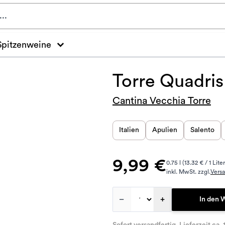
Spitzenweine
Torre Quadris
Cantina Vecchia Torre
Italien
Apulien
Salento
9,99 €
0.75 l (13.32 € / 1 Liter
inkl. MwSt. zzgl.
Vers
–
+
In den 