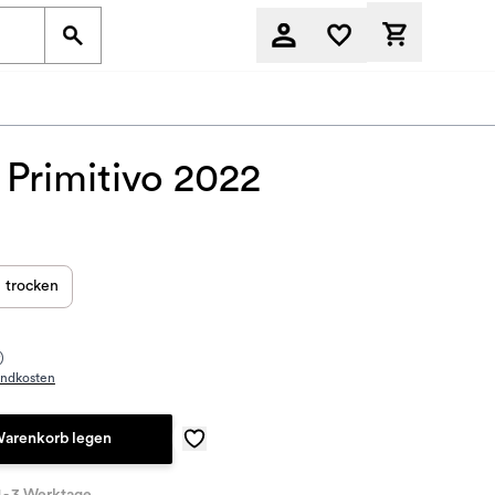
Derzeit befi
 Primitivo 2022
trocken
)
andkosten
Warenkorb legen