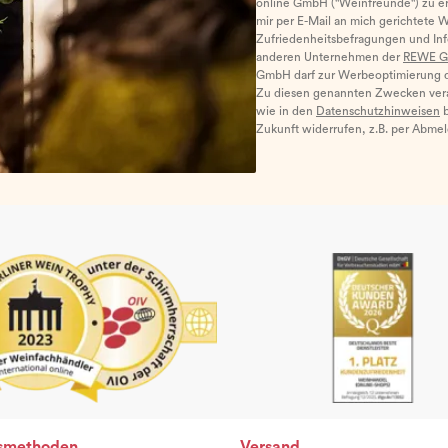
online GmbH ("Weinfreunde") zu er
mir per E-Mail an mich gerichtete 
Zufriedenheitsbefragungen und I
anderen Unternehmen der
REWE G
GmbH darf zur Werbeoptimierung di
Zu diesen genannten Zwecken ver
wie in den
Datenschutzhinweisen
b
Zukunft widerrufen, z.B. per Abme
smethoden
Versand