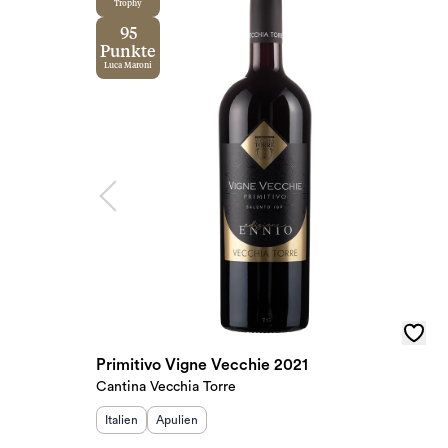
Trophy
95
Punkte
Luca Maroni
Primitivo Vigne Vecchie 2021
Cantina Vecchia Torre
Herkunftsland
Herkunftsregion
:
:
Italien
Apulien